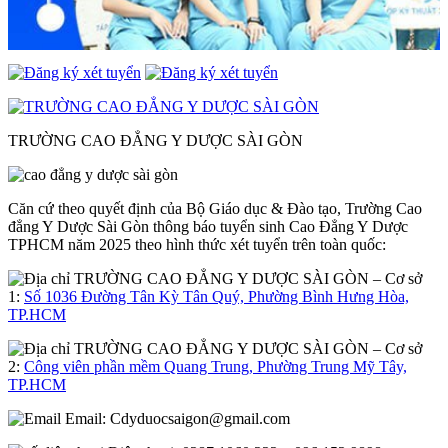
TRƯỜNG CAO ĐẲNG Y DƯỢC SÀI GÒN
Căn cứ theo quyết định của Bộ Giáo dục & Đào tạo, Trường Cao
đẳng Y Dược Sài Gòn thông báo tuyển sinh Cao Đẳng Y Dược
TPHCM năm 2025 theo hình thức xét tuyển trên toàn quốc:
– Cơ sở
1:
Số 1036 Đường Tân Kỳ Tân Quý, Phường Bình Hưng Hòa,
TP.HCM
– Cơ sở
2:
Công viên phần mềm Quang Trung, Phường Trung Mỹ Tây,
TP.HCM
Email:
Cdyduocsaigon@gmail.com