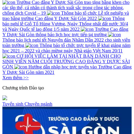
Trường Cao đẳng Y Dược Sài Gòn trao tặng bằng khen cho
các tập thể, cá nhân có thành tích xuất sắc trong công tác phòng,
chống dịch Covid – 19
Thông báo tổ chức Lễ tốt nghiệp và
trao bằng trường Cao đẳng Y Dược Sài Gòn 2022
Thông
báo nghỉ lễ Giỗ Tổ Hùng Vương, Ngày Thống nhất đất nước 30/4
và Ngày Quốc tế lao động 1/5 năm 2022
Trường Cao đẳng
Y Dược Sài Gòn thông báo lịch học trực tiếp tại trường
Thông báo lịch nghỉ tết Nguyên đán Nhâm Dần 2022 cho sinh viên
toàn trường
Thông báo tổ chức trực tuyến lễ khai giảng năm
học 2021 – 2022 và chào mừng ngày Nhà giáo Việt Nam 20/11
CƠ HỘI VIỆC LÀM TẠI NHẬT BẢN DÀNH CHO
SINH VIÊN NĂM CUỐI TRƯỜNG CAO ĐẲNG Y DƯỢC SÀI
GÒN
Hướng dẫn nhập học trực tuyến vào Trường Cao đẳng
Y Dược Sài Gòn năm 2021
Xem thêm >>
Chương trình
Đào tạo
Tuyển sinh
Chuyên ngành