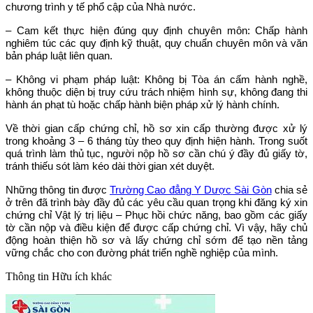
chương trình y tế phổ cập của Nhà nước.
– Cam kết thực hiện đúng quy định chuyên môn:
Chấp hành
nghiêm túc các quy định kỹ thuật, quy chuẩn chuyên môn và văn
bản pháp luật liên quan.
– Không vi phạm pháp luật:
Không bị Tòa án cấm hành nghề,
không thuộc diện bị truy cứu trách nhiệm hình sự, không đang thi
hành án phạt tù hoặc chấp hành biện pháp xử lý hành chính.
Về thời gian cấp chứng chỉ, hồ sơ xin cấp thường được xử lý
trong khoảng 3 – 6 tháng tùy theo quy định hiện hành. Trong suốt
quá trình làm thủ tục, người nộp hồ sơ cần chú ý đầy đủ giấy tờ,
tránh thiếu sót làm kéo dài thời gian xét duyệt.
Những thông tin được
Trường Cao đẳng Y Dược Sài Gòn
chia sẻ
ở trên đã trình bày đầy đủ các yêu cầu quan trọng khi đăng ký xin
chứng chỉ Vật lý trị liệu – Phục hồi chức năng, bao gồm các giấy
tờ cần nộp và điều kiện để được cấp chứng chỉ. Vì vậy, hãy chủ
động hoàn thiện hồ sơ và lấy chứng chỉ sớm để tạo nền tảng
vững chắc cho con đường phát triển nghề nghiệp của mình.
Thông tin
Hữu ích khác