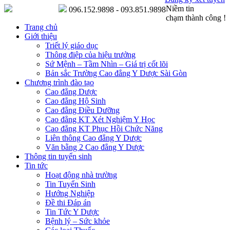
Niềm tin
096.152.9898 - 093.851.9898
chạm thành công !
Trang chủ
Giới thiệu
Triết lý giáo dục
Thông điệp của hiệu trưởng
Sứ Mệnh – Tầm Nhìn – Giá trị cốt lõi
Bản sắc Trường Cao đẳng Y Dược Sài Gòn
Chương trình đào tạo
Cao đẳng Dược
Cao đẳng Hộ Sinh
Cao đẳng Điều Dưỡng
Cao đẳng KT Xét Nghiệm Y Học
Cao đẳng KT Phục Hồi Chức Năng
Liên thông Cao đẳng Y Dược
Văn bằng 2 Cao đẳng Y Dược
Thông tin tuyển sinh
Tin tức
Hoạt động nhà trường
Tin Tuyển Sinh
Hướng Nghiệp
Đề thi Đáp án
Tin Tức Y Dược
Bệnh lý – Sức khỏe