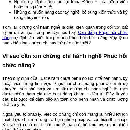
Người dự định công tác tại khoa Đông Y của bệnh viện
hoặc trung tâm Y tế;
Những ai muốn nâng cao tay nghề, bổ sung kiến thức và kỹ
năng chuyên môn.
Tóm lại, chứng chỉ hành nghề là điều kiện quan trọng đối với bất
kỳ ai dù là học trong hệ Đại học hay
Cao đẳng Phục hồi chức
năng
dự định làm việc trong mảng Phục hồi chức năng. Vậy lý do
nào khiến loại chứng chỉ này trở nên cần thiết?
Vì sao cần xin chứng chỉ hành nghề Phục hồi
chức năng?
Theo quy định của Luật Khám chữa bệnh do Bộ Y tế ban hành, kỹ
thuật viên trong lĩnh vực Phục hồi chức năng phải có trình độ
chuyên môn phù hợp và sở hữu chứng chỉ hành nghề thì mới
được phép tham gia các hoạt động khám – điều trị. Đây là yêu
cầu bắt buộc để đảm bảo an toàn cho bệnh nhân và chất lượng
dịch vụ y tế.
Ngoài yếu tố pháp lý, việc có chứng chỉ còn mang lại nhiều lợi ích
thiết thực như mở rộng cơ hội nghề nghiệp và cải thiện thu nhập.
Khi sở hữu chứng chỉ hành nghề, bạn có thể ứng tuyển vào nhiều
vị trí khác nhau như: