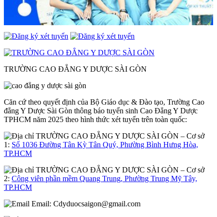
TRƯỜNG CAO ĐẲNG Y DƯỢC SÀI GÒN
Căn cứ theo quyết định của Bộ Giáo dục & Đào tạo, Trường Cao
đẳng Y Dược Sài Gòn thông báo tuyển sinh Cao Đẳng Y Dược
TPHCM năm 2025 theo hình thức xét tuyển trên toàn quốc:
– Cơ sở
1:
Số 1036 Đường Tân Kỳ Tân Quý, Phường Bình Hưng Hòa,
TP.HCM
– Cơ sở
2:
Công viên phần mềm Quang Trung, Phường Trung Mỹ Tây,
TP.HCM
Email:
Cdyduocsaigon@gmail.com