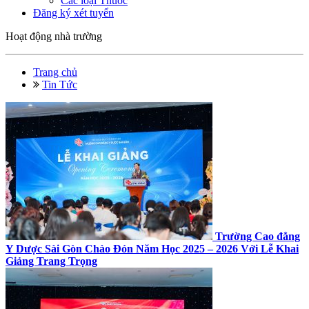
Các loại Thuốc
Đăng ký xét tuyển
Hoạt động nhà trường
Trang chủ
Tin Tức
Trường Cao đẳng
Y Dược Sài Gòn Chào Đón Năm Học 2025 – 2026 Với Lễ Khai
Giảng Trang Trọng