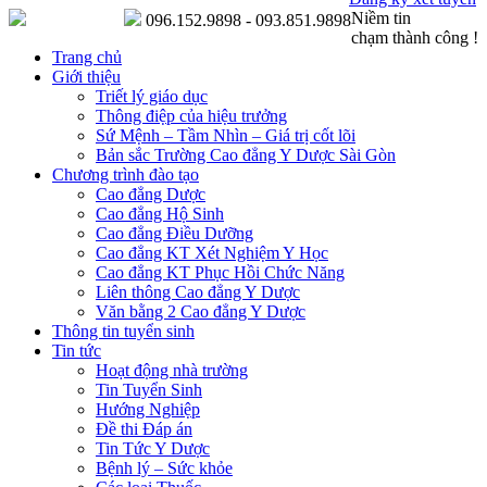
Niềm tin
096.152.9898 - 093.851.9898
chạm thành công !
Trang chủ
Giới thiệu
Triết lý giáo dục
Thông điệp của hiệu trưởng
Sứ Mệnh – Tầm Nhìn – Giá trị cốt lõi
Bản sắc Trường Cao đẳng Y Dược Sài Gòn
Chương trình đào tạo
Cao đẳng Dược
Cao đẳng Hộ Sinh
Cao đẳng Điều Dưỡng
Cao đẳng KT Xét Nghiệm Y Học
Cao đẳng KT Phục Hồi Chức Năng
Liên thông Cao đẳng Y Dược
Văn bằng 2 Cao đẳng Y Dược
Thông tin tuyển sinh
Tin tức
Hoạt động nhà trường
Tin Tuyển Sinh
Hướng Nghiệp
Đề thi Đáp án
Tin Tức Y Dược
Bệnh lý – Sức khỏe