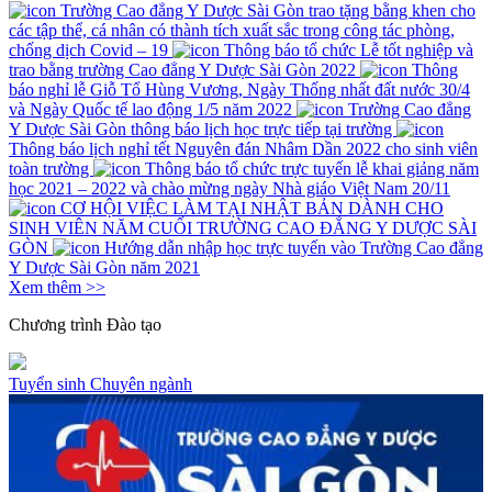
Trường Cao đẳng Y Dược Sài Gòn trao tặng bằng khen cho
các tập thể, cá nhân có thành tích xuất sắc trong công tác phòng,
chống dịch Covid – 19
Thông báo tổ chức Lễ tốt nghiệp và
trao bằng trường Cao đẳng Y Dược Sài Gòn 2022
Thông
báo nghỉ lễ Giỗ Tổ Hùng Vương, Ngày Thống nhất đất nước 30/4
và Ngày Quốc tế lao động 1/5 năm 2022
Trường Cao đẳng
Y Dược Sài Gòn thông báo lịch học trực tiếp tại trường
Thông báo lịch nghỉ tết Nguyên đán Nhâm Dần 2022 cho sinh viên
toàn trường
Thông báo tổ chức trực tuyến lễ khai giảng năm
học 2021 – 2022 và chào mừng ngày Nhà giáo Việt Nam 20/11
CƠ HỘI VIỆC LÀM TẠI NHẬT BẢN DÀNH CHO
SINH VIÊN NĂM CUỐI TRƯỜNG CAO ĐẲNG Y DƯỢC SÀI
GÒN
Hướng dẫn nhập học trực tuyến vào Trường Cao đẳng
Y Dược Sài Gòn năm 2021
Xem thêm >>
Chương trình
Đào tạo
Tuyển sinh
Chuyên ngành