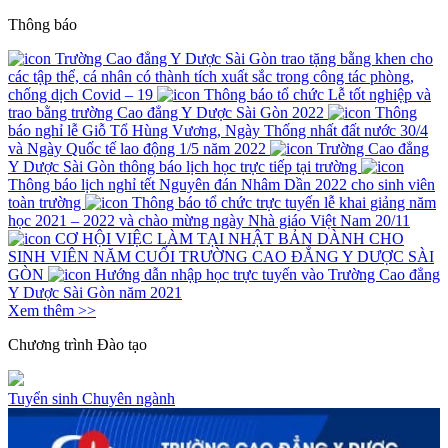
Thông báo
Trường Cao đẳng Y Dược Sài Gòn trao tặng bằng khen cho
các tập thể, cá nhân có thành tích xuất sắc trong công tác phòng,
chống dịch Covid – 19
Thông báo tổ chức Lễ tốt nghiệp và
trao bằng trường Cao đẳng Y Dược Sài Gòn 2022
Thông
báo nghỉ lễ Giỗ Tổ Hùng Vương, Ngày Thống nhất đất nước 30/4
và Ngày Quốc tế lao động 1/5 năm 2022
Trường Cao đẳng
Y Dược Sài Gòn thông báo lịch học trực tiếp tại trường
Thông báo lịch nghỉ tết Nguyên đán Nhâm Dần 2022 cho sinh viên
toàn trường
Thông báo tổ chức trực tuyến lễ khai giảng năm
học 2021 – 2022 và chào mừng ngày Nhà giáo Việt Nam 20/11
CƠ HỘI VIỆC LÀM TẠI NHẬT BẢN DÀNH CHO
SINH VIÊN NĂM CUỐI TRƯỜNG CAO ĐẲNG Y DƯỢC SÀI
GÒN
Hướng dẫn nhập học trực tuyến vào Trường Cao đẳng
Y Dược Sài Gòn năm 2021
Xem thêm >>
Chương trình
Đào tạo
Tuyển sinh
Chuyên ngành