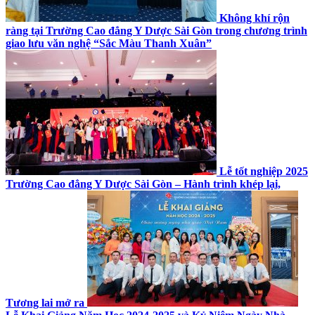
Không khí rộn
ràng tại Trường Cao đẳng Y Dược Sài Gòn trong chương trình
giao lưu văn nghệ “Sắc Màu Thanh Xuân”
Lễ tốt nghiệp 2025
Trường Cao đẳng Y Dược Sài Gòn – Hành trình khép lại,
Tương lai mở ra