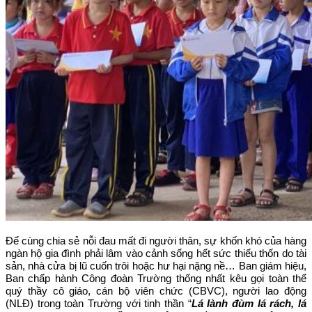
Để cùng chia sẻ nỗi đau mất đi người thân, sự khốn khó của hàng
ngàn hộ gia đình phải lâm vào cảnh sống hết sức thiếu thốn do tài
sản, nhà cửa bị lũ cuốn trôi hoặc hư hại nặng nề… Ban giám hiệu,
Ban chấp hành Công đoàn Trường thống nhất kêu gọi toàn thể
quý thầy cô giáo, cán bộ viên chức (CBVC), người lao động
(NLĐ) trong toàn Trường với tinh thần “
Lá lành đùm lá rách, lá