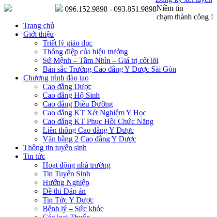
Niềm tin
096.152.9898 - 093.851.9898
chạm thành công !
Trang chủ
Giới thiệu
Triết lý giáo dục
Thông điệp của hiệu trưởng
Sứ Mệnh – Tầm Nhìn – Giá trị cốt lõi
Bản sắc Trường Cao đẳng Y Dược Sài Gòn
Chương trình đào tạo
Cao đẳng Dược
Cao đẳng Hộ Sinh
Cao đẳng Điều Dưỡng
Cao đẳng KT Xét Nghiệm Y Học
Cao đẳng KT Phục Hồi Chức Năng
Liên thông Cao đẳng Y Dược
Văn bằng 2 Cao đẳng Y Dược
Thông tin tuyển sinh
Tin tức
Hoạt động nhà trường
Tin Tuyển Sinh
Hướng Nghiệp
Đề thi Đáp án
Tin Tức Y Dược
Bệnh lý – Sức khỏe