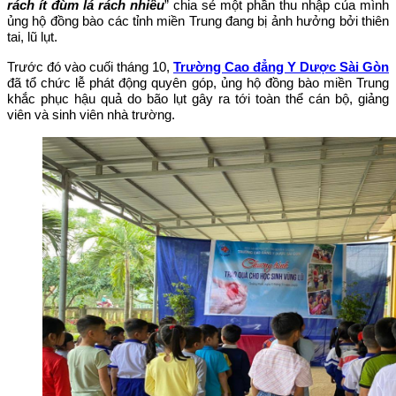
rách ít đùm lá rách nhiều
” chia sẻ một phần thu nhập của mình
ủng hộ đồng bào các tỉnh miền Trung đang bị ảnh hưởng bởi thiên
tai, lũ lụt.
Trước đó vào cuối tháng 10,
Trường Cao đẳng Y Dược Sài Gòn
đã tổ chức lễ phát động quyên góp, ủng hộ đồng bào miền Trung
khắc phục hậu quả do bão lụt gây ra tới toàn thể cán bộ, giảng
viên và sinh viên nhà trường.