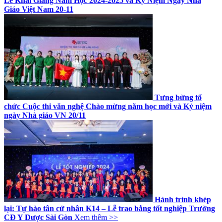
Lễ Khai Giảng Năm Học 2024-2025 và Kỷ Niệm Ngày Nhà
Giáo Việt Nam 20-11
Tưng bừng tổ
chức Cuộc thi văn nghệ Chào mừng năm học mới và Kỷ niệm
ngày Nhà giáo VN 20/11
Hành trình khép
lại: Tự hào tân cử nhân K14 – Lễ trao bằng tốt nghiệp Trường
CĐ Y Dược Sài Gòn
Xem thêm >>