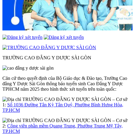
TRƯỜNG CAO ĐẲNG Y DƯỢC SÀI GÒN
Căn cứ theo quyết định của Bộ Giáo dục & Đào tạo, Trường Cao
đẳng Y Dược Sài Gòn thông báo tuyển sinh Cao Đẳng Y Dược
TPHCM năm 2025 theo hình thức xét tuyển trên toàn quốc:
– Cơ sở
1:
Số 1036 Đường Tân Kỳ Tân Quý, Phường Bình Hưng Hòa,
TP.HCM
– Cơ sở
2:
Công viên phần mềm Quang Trung, Phường Trung Mỹ Tây,
TP.HCM