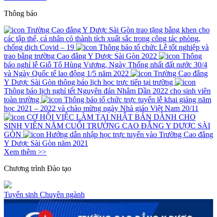
Thông báo
Trường Cao đẳng Y Dược Sài Gòn trao tặng bằng khen cho
các tập thể, cá nhân có thành tích xuất sắc trong công tác phòng,
chống dịch Covid – 19
Thông báo tổ chức Lễ tốt nghiệp và
trao bằng trường Cao đẳng Y Dược Sài Gòn 2022
Thông
báo nghỉ lễ Giỗ Tổ Hùng Vương, Ngày Thống nhất đất nước 30/4
và Ngày Quốc tế lao động 1/5 năm 2022
Trường Cao đẳng
Y Dược Sài Gòn thông báo lịch học trực tiếp tại trường
Thông báo lịch nghỉ tết Nguyên đán Nhâm Dần 2022 cho sinh viên
toàn trường
Thông báo tổ chức trực tuyến lễ khai giảng năm
học 2021 – 2022 và chào mừng ngày Nhà giáo Việt Nam 20/11
CƠ HỘI VIỆC LÀM TẠI NHẬT BẢN DÀNH CHO
SINH VIÊN NĂM CUỐI TRƯỜNG CAO ĐẲNG Y DƯỢC SÀI
GÒN
Hướng dẫn nhập học trực tuyến vào Trường Cao đẳng
Y Dược Sài Gòn năm 2021
Xem thêm >>
Chương trình
Đào tạo
Tuyển sinh
Chuyên ngành