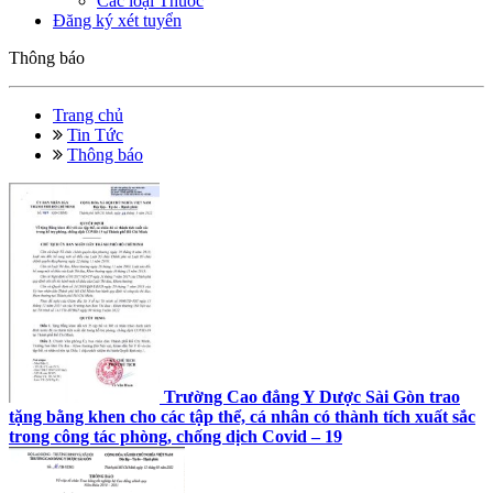
Các loại Thuốc
Đăng ký xét tuyển
Thông báo
Trang chủ
Tin Tức
Thông báo
Trường Cao đẳng Y Dược Sài Gòn trao
tặng bằng khen cho các tập thể, cá nhân có thành tích xuất sắc
trong công tác phòng, chống dịch Covid – 19