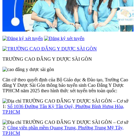
TRƯỜNG CAO ĐẲNG Y DƯỢC SÀI GÒN
Căn cứ theo quyết định của Bộ Giáo dục & Đào tạo, Trường Cao
đẳng Y Dược Sài Gòn thông báo tuyển sinh Cao Đẳng Y Dược
TPHCM năm 2025 theo hình thức xét tuyển trên toàn quốc:
– Cơ sở
1:
Số 1036 Đường Tân Kỳ Tân Quý, Phường Bình Hưng Hòa,
TP.HCM
– Cơ sở
2:
Công viên phần mềm Quang Trung, Phường Trung Mỹ Tây,
TP.HCM