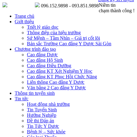
Niềm tin
096.152.9898 - 093.851.9898
chạm thành công !
Trang chủ
Giới thiệu
Triết lý giáo dục
Thông điệp của hiệu trưởng
Sứ Mệnh – Tầm Nhìn – Giá trị cốt lõi
Bản sắc Trường Cao đẳng Y Dược Sài Gòn
Chương trình đào tạo
Cao đẳng Dược
Cao đẳng Hộ Sinh
Cao đẳng Điều Dưỡng
Cao đẳng KT Xét Nghiệm Y Học
Cao đẳng KT Phục Hồi Chức Năng
Liên thông Cao đẳng Y Dược
Văn bằng 2 Cao đẳng Y Dược
Thông tin tuyển sinh
Tin tức
Hoạt động nhà trường
Tin Tuyển Sinh
Hướng Nghiệp
Đề thi Đáp án
Tin Tức Y Dược
Bệnh lý – Sức khỏe