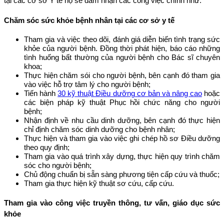
tại các cơ sở Y tế họ sẽ đảm nhận các công việc chính như:
Chăm sóc sức khỏe bệnh nhân tại các cơ sở y tế
Tham gia và việc theo dõi, đánh giá diễn biến tình trạng sức
khỏe của người bệnh. Đồng thời phát hiện, báo cáo những
tình huống bất thường của người bệnh cho Bác sĩ chuyên
khoa;
Thực hiện chăm sói cho người bệnh, bên cạnh đó tham gia
vào việc hỗ trợ tâm lý cho người bệnh;
Tiến hành
30 kỹ thuật Điều dưỡng cơ bản và nâng cao
hoặc
các biện pháp kỹ thuật Phục hồi chức năng cho người
bệnh;
Nhận định về nhu cầu dinh dưỡng, bên cạnh đó thực hiện
chỉ định chăm sóc dinh dưỡng cho bệnh nhân;
Thực hiện và tham gia vào việc ghi chép hồ sơ Điều dưỡng
theo quy định;
Tham gia vào quá trình xây dựng, thực hiện quy trình chăm
sóc cho người bệnh;
Chủ động chuẩn bị sẵn sàng phương tiện cấp cứu và thuốc;
Tham gia thực hiện kỹ thuật sơ cứu, cấp cứu.
Tham gia vào công việc truyền thông, tư vấn, giáo dục sức
khỏe