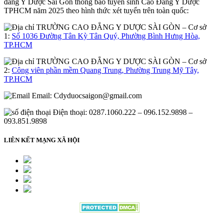
đẳng Y Dược Sài Gòn thông báo tuyển sinh Cao Đẳng Y Dược
TPHCM năm 2025 theo hình thức xét tuyển trên toàn quốc:
– Cơ sở
1:
Số 1036 Đường Tân Kỳ Tân Quý, Phường Bình Hưng Hòa,
TP.HCM
– Cơ sở
2:
Công viên phần mềm Quang Trung, Phường Trung Mỹ Tây,
TP.HCM
Email:
Cdyduocsaigon@gmail.com
Điện thoại: 0287.1060.222 – 096.152.9898 –
093.851.9898
LIÊN KẾT MẠNG XÃ HỘI