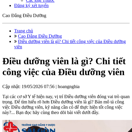
Các loại Thuốc
Đăng ký xét tuyển
Cao Đẳng Điều Dưỡng
Trang chủ
Cao Đẳng Điều Dưỡng
Điều dưỡng viên là gì? Chi tiết công việc của Điều dưỡng
viên
Điều dưỡng viên là gì? Chi tiết
công việc của Điều dưỡng viên
Cập nhật: 19/05/2026 07:56 |
hoangnghia
Tại các cơ sở Y tế hiện nay, vị trí Điều dưỡng viên đóng vai trò quan
trọng. Để tìm hiểu rõ hơn Điều dưỡng viên là gì? Bản mô tả công
việc Điều dưỡng viên, kỹ năng cần có để thực hiện tốt công việc
này?... Bạn đọc hãy cùng theo dõi bài viết dưới đây.