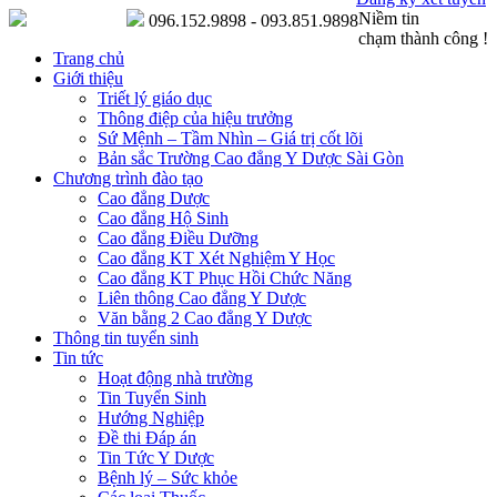
Niềm tin
096.152.9898 - 093.851.9898
chạm thành công !
Trang chủ
Giới thiệu
Triết lý giáo dục
Thông điệp của hiệu trưởng
Sứ Mệnh – Tầm Nhìn – Giá trị cốt lõi
Bản sắc Trường Cao đẳng Y Dược Sài Gòn
Chương trình đào tạo
Cao đẳng Dược
Cao đẳng Hộ Sinh
Cao đẳng Điều Dưỡng
Cao đẳng KT Xét Nghiệm Y Học
Cao đẳng KT Phục Hồi Chức Năng
Liên thông Cao đẳng Y Dược
Văn bằng 2 Cao đẳng Y Dược
Thông tin tuyển sinh
Tin tức
Hoạt động nhà trường
Tin Tuyển Sinh
Hướng Nghiệp
Đề thi Đáp án
Tin Tức Y Dược
Bệnh lý – Sức khỏe