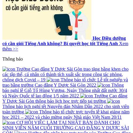
Học Điều dưỡng
có cần giỏi Tiếng Anh không? Bí quyết học tốt Tiếng Anh
Xem
thêm >>
Thông báo
Trường Cao đẳng Y Dược Sài Gòn trao tặng bằng khen cho
các tập thể, cá nhân có thành tích xuất sắc trong công tác phòng,
chống dịch Covid – 19
Thông báo tổ chức Lễ tốt nghiệp và
trao bằng trường Cao đẳng Y Dược Sài Gòn 2022
Thông
báo nghỉ lễ Giỗ Tổ Hùng Vương, Ngày Thống nhất đất nước 30/4
và Ngày Quốc tế lao động 1/5 năm 2022
Trường Cao đẳng
Y Dược Sài Gòn thông báo lịch học trực tiếp tại trường
Thông báo lịch nghỉ tết Nguyên đán Nhâm Dần 2022 cho sinh viên
toàn trường
Thông báo tổ chức trực tuyến lễ khai giảng năm
học 2021 – 2022 và chào mừng ngày Nhà giáo Việt Nam 20/11
CƠ HỘI VIỆC LÀM TẠI NHẬT BẢN DÀNH CHO
SINH VIÊN NĂM CUỐI TRƯỜNG CAO ĐẲNG Y DƯỢC SÀI