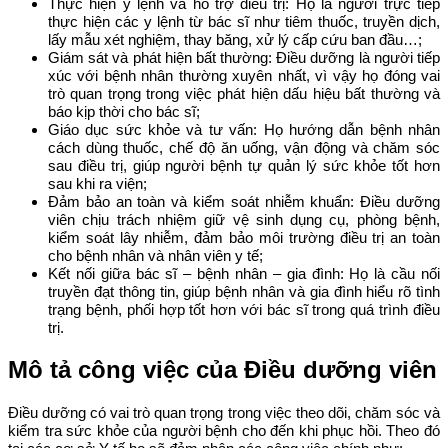
Thực hiện y lệnh và hỗ trợ điều trị: Họ là người trực tiếp
thực hiện các y lệnh từ bác sĩ như tiêm thuốc, truyền dịch,
lấy mẫu xét nghiệm, thay băng, xử lý cấp cứu ban đầu…;
Giám sát và phát hiện bất thường: Điều dưỡng là người tiếp
xúc với bệnh nhân thường xuyên nhất, vì vậy họ đóng vai
trò quan trọng trong việc phát hiện dấu hiệu bất thường và
báo kịp thời cho bác sĩ;
Giáo dục sức khỏe và tư vấn: Họ hướng dẫn bệnh nhân
cách dùng thuốc, chế độ ăn uống, vận động và chăm sóc
sau điều trị, giúp người bệnh tự quản lý sức khỏe tốt hơn
sau khi ra viện;
Đảm bảo an toàn và kiểm soát nhiễm khuẩn: Điều dưỡng
viên chịu trách nhiệm giữ vệ sinh dụng cụ, phòng bệnh,
kiểm soát lây nhiễm, đảm bảo môi trường điều trị an toàn
cho bệnh nhân và nhân viên y tế;
Kết nối giữa bác sĩ – bệnh nhân – gia đình: Họ là cầu nối
truyền đạt thông tin, giúp bệnh nhân và gia đình hiểu rõ tình
trạng bệnh, phối hợp tốt hơn với bác sĩ trong quá trình điều
trị.
Mô tả công việc của Điều dưỡng viên
Điều dưỡng có vai trò quan trọng trong việc theo dõi, chăm sóc và
kiểm tra sức khỏe của người bệnh cho đến khi phục hồi. Theo đó