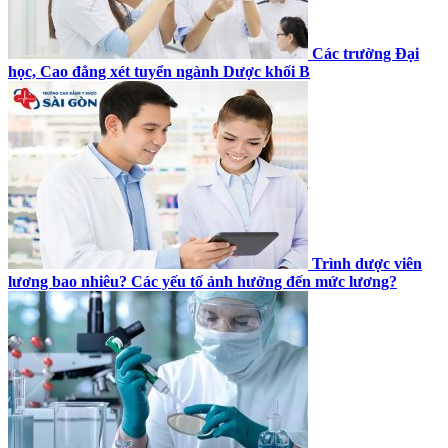
Các trường Đại
học, Cao đẳng xét tuyển ngành Dược khối B
Trình dược viên
lương bao nhiêu? Các yếu tố ảnh hưởng đến mức lương?