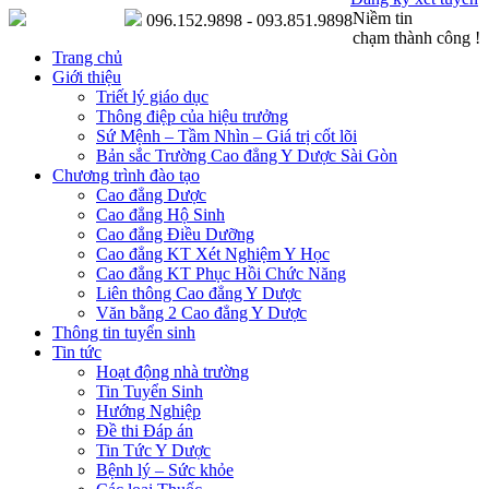
Niềm tin
096.152.9898 - 093.851.9898
chạm thành công !
Trang chủ
Giới thiệu
Triết lý giáo dục
Thông điệp của hiệu trưởng
Sứ Mệnh – Tầm Nhìn – Giá trị cốt lõi
Bản sắc Trường Cao đẳng Y Dược Sài Gòn
Chương trình đào tạo
Cao đẳng Dược
Cao đẳng Hộ Sinh
Cao đẳng Điều Dưỡng
Cao đẳng KT Xét Nghiệm Y Học
Cao đẳng KT Phục Hồi Chức Năng
Liên thông Cao đẳng Y Dược
Văn bằng 2 Cao đẳng Y Dược
Thông tin tuyển sinh
Tin tức
Hoạt động nhà trường
Tin Tuyển Sinh
Hướng Nghiệp
Đề thi Đáp án
Tin Tức Y Dược
Bệnh lý – Sức khỏe