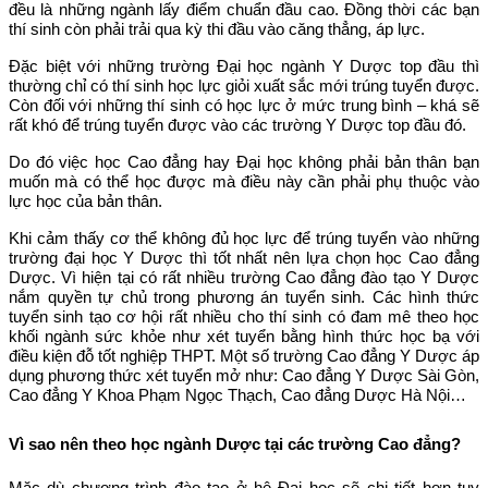
đều là những ngành lấy điểm chuẩn đầu cao. Đồng thời các bạn
thí sinh còn phải trải qua kỳ thi đầu vào căng thẳng, áp lực.
Đặc biệt với những trường Đại học ngành Y Dược top đầu thì
thường chỉ có thí sinh học lực giỏi xuất sắc mới trúng tuyển được.
Còn đối với những thí sinh có học lực ở mức trung bình – khá sẽ
rất khó để trúng tuyển được vào các trường Y Dược top đầu đó.
Do đó việc học Cao đẳng hay Đại học không phải bản thân bạn
muốn mà có thể học được mà điều này cần phải phụ thuộc vào
lực học của bản thân.
Khi cảm thấy cơ thể không đủ học lực để trúng tuyển vào những
trường đại học Y Dược thì tốt nhất nên lựa chọn học Cao đẳng
Dược. Vì hiện tại có rất nhiều trường Cao đẳng đào tạo Y Dược
nắm quyền tự chủ trong phương án tuyển sinh. Các hình thức
tuyển sinh tạo cơ hội rất nhiều cho thí sinh có đam mê theo học
khối ngành sức khỏe như xét tuyển bằng hình thức học bạ với
điều kiện đỗ tốt nghiệp THPT. Một số trường Cao đẳng Y Dược áp
dụng phương thức xét tuyển mở như: Cao đẳng Y Dược Sài Gòn,
Cao đẳng Y Khoa Phạm Ngọc Thạch, Cao đẳng Dược Hà Nội…
Vì sao nên theo học ngành Dược tại các trường Cao đẳng?
Mặc dù chương trình đào tạo ở hệ Đại học sẽ chi tiết hơn tuy