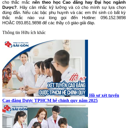
cho thắc mắc
nên theo học Cao đẳng hay Đại học ngành
Dược?
. Hãy cân nhắc kỹ lưỡng và có cho mình sự lựa chọn
đúng đắn. Nếu các bậc phụ huynh và các em thí sinh có bất kỳ
thắc mắc nào vui lòng gọi đến Hotline: 096.152.9898
HOẶC 093.851.9898 để các thầy cô giáo giải đáp.
Thông tin
Hữu ích khác
Hồ sơ xét tuyển
Cao đẳng Dược TPHCM hệ chính quy năm 2025