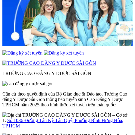
TRƯỜNG CAO ĐẲNG Y DƯỢC SÀI GÒN
Căn cứ theo quyết định của Bộ Giáo dục & Đào tạo, Trường Cao
đẳng Y Dược Sài Gòn thông báo tuyển sinh Cao Đẳng Y Dược
TPHCM năm 2025 theo hình thức xét tuyển trên toàn quốc:
– Cơ sở
1:
Số 1036 Đường Tân Kỳ Tân Quý, Phường Bình Hưng Hòa,
TP.HCM