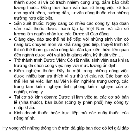
thành dược sĩ và có trách nhiệm cung ứng, đảm bảo chất
lượng thuốc. Đồng thời tham vấn bác sĩ trong việc kê toa
cho người bệnh, hướng dẫn, tư vấn dùng thuốc cho những
trường hợp đặc biệt.
Sản xuất thuốc: Ngày càng có nhiều các công ty, tập đoàn
sản xuất thuốc được thành lập tại Việt Nam và cần số
lượng lớn nguồn nhân lực các Dược sĩ Cao đẳng.
Giảng dạy, đào tạo thế hệ kế tiếp: với những sinh viên có
năng lực chuyên môn và khả năng giao tiếp, thuyết trình tốt
thì có thể tham gia vào công tác đào tạo kiến thức liên quan
đến ngành dược với vai trò là giảng viên, kỹ thuật viên….
Trở thành trình Dược Viên: Có rất nhiều sinh viên sau khi ra
trường đã chọn công việc này với mức lương ổn định.
Kiểm nghiệm thuốc: Đây là một trong những công việc
được nhiều bạn ưa thích vì sự thú vị của nó. Các bạn có
thể liên hệ việc làm tại Viện kiểm nghiệm trung ương, các
trung tâm kiểm nghiệm tỉnh, phòng kiểm nghiệm của xí
nghiệp, công ty .
Tại cơ sở kinh doanh: Dược sĩ làm việc tại các cơ sở bán
lẻ (Nhà thuốc), bán buôn (công ty phân phối) hay công ty
nhập khẩu.
Kinh doanh thuốc hoặc trực tiếp mở các quầy thuốc của
riêng mình.
Hy vọng với những thông tin ở trên đã giúp bạn đọc có lời giải đáp