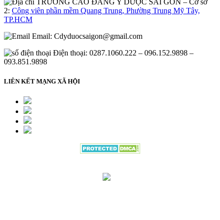
– Cơ sở
2:
Công viên phần mềm Quang Trung, Phường Trung Mỹ Tây,
TP.HCM
Email:
Cdyduocsaigon@gmail.com
Điện thoại: 0287.1060.222 – 096.152.9898 –
093.851.9898
LIÊN KẾT MẠNG XÃ HỘI
Đang gửi thông tin đăng ký vui lòng
đợi trong giây lát.....