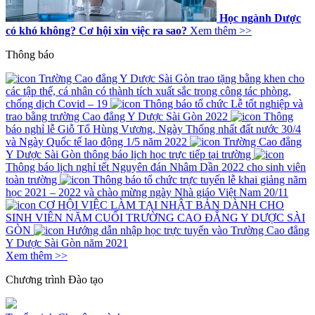
Học ngành Dược
có khó không? Cơ hội xin việc ra sao?
Xem thêm >>
Thông báo
Trường Cao đẳng Y Dược Sài Gòn trao tặng bằng khen cho
các tập thể, cá nhân có thành tích xuất sắc trong công tác phòng,
chống dịch Covid – 19
Thông báo tổ chức Lễ tốt nghiệp và
trao bằng trường Cao đẳng Y Dược Sài Gòn 2022
Thông
báo nghỉ lễ Giỗ Tổ Hùng Vương, Ngày Thống nhất đất nước 30/4
và Ngày Quốc tế lao động 1/5 năm 2022
Trường Cao đẳng
Y Dược Sài Gòn thông báo lịch học trực tiếp tại trường
Thông báo lịch nghỉ tết Nguyên đán Nhâm Dần 2022 cho sinh viên
toàn trường
Thông báo tổ chức trực tuyến lễ khai giảng năm
học 2021 – 2022 và chào mừng ngày Nhà giáo Việt Nam 20/11
CƠ HỘI VIỆC LÀM TẠI NHẬT BẢN DÀNH CHO
SINH VIÊN NĂM CUỐI TRƯỜNG CAO ĐẲNG Y DƯỢC SÀI
GÒN
Hướng dẫn nhập học trực tuyến vào Trường Cao đẳng
Y Dược Sài Gòn năm 2021
Xem thêm >>
Chương trình
Đào tạo