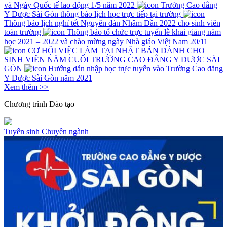
và Ngày Quốc tế lao động 1/5 năm 2022
Trường Cao đẳng
Y Dược Sài Gòn thông báo lịch học trực tiếp tại trường
Thông báo lịch nghỉ tết Nguyên đán Nhâm Dần 2022 cho sinh viên
toàn trường
Thông báo tổ chức trực tuyến lễ khai giảng năm
học 2021 – 2022 và chào mừng ngày Nhà giáo Việt Nam 20/11
CƠ HỘI VIỆC LÀM TẠI NHẬT BẢN DÀNH CHO
SINH VIÊN NĂM CUỐI TRƯỜNG CAO ĐẲNG Y DƯỢC SÀI
GÒN
Hướng dẫn nhập học trực tuyến vào Trường Cao đẳng
Y Dược Sài Gòn năm 2021
Xem thêm >>
Chương trình
Đào tạo
Tuyển sinh
Chuyên ngành