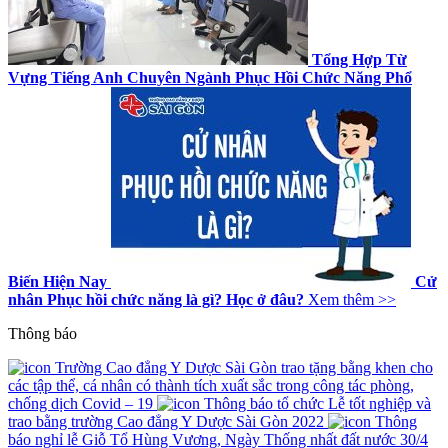
Tổng Hợp Từ
Vựng Tiếng Anh Chuyên Ngành Phục Hồi Chức Năng Phổ
Biến Hiện Nay
Cử
nhân Phục hồi chức năng là gì? Học ở đâu?
Xem thêm >>
Thông báo
Trường Cao đẳng Y Dược Sài Gòn trao tặng bằng khen cho
các tập thể, cá nhân có thành tích xuất sắc trong công tác phòng,
chống dịch Covid – 19
Thông báo tổ chức Lễ tốt nghiệp và
trao bằng trường Cao đẳng Y Dược Sài Gòn 2022
Thông
báo nghỉ lễ Giỗ Tổ Hùng Vương, Ngày Thống nhất đất nước 30/4