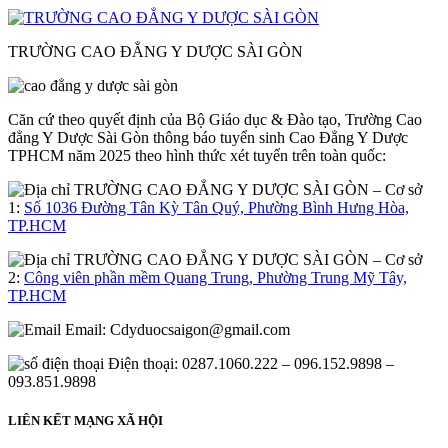
TRƯỜNG CAO ĐẲNG Y DƯỢC SÀI GÒN
Căn cứ theo quyết định của Bộ Giáo dục & Đào tạo, Trường Cao
đẳng Y Dược Sài Gòn thông báo tuyển sinh Cao Đẳng Y Dược
TPHCM năm 2025 theo hình thức xét tuyển trên toàn quốc:
– Cơ sở
1:
Số 1036 Đường Tân Kỳ Tân Quý, Phường Bình Hưng Hòa,
TP.HCM
– Cơ sở
2:
Công viên phần mềm Quang Trung, Phường Trung Mỹ Tây,
TP.HCM
Email:
Cdyduocsaigon@gmail.com
Điện thoại: 0287.1060.222 – 096.152.9898 –
093.851.9898
LIÊN KẾT MẠNG XÃ HỘI