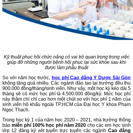
Kỹ thuật phục hồi chức năng có vai trò quan trọng trong việc
giúp đỡ những người bệnh hồi phục lại sức khỏe sau khi
được làm phẫu thuật
So với năm học trước,
học phí Cao đẳng Y Dược Sài Gòn
không tăng quá nhiều. Các ngành đào tạo tại trường đều thu
900.000 đồng/tháng/sinh viên. Như vậy, một học kỳ kéo dài 5
tháng sẽ có mức học phí là 4.500.000 đồng/kỳ. Mức học phí
này thậm chí chỉ cao hơn một chút so với học phí 1 năm của
sinh viên hộ khẩu ngoài TP.HCM của Đại học Y khoa Phạm
Ngọc Thạch.
Trong học kỳ 1 của năm học 2020 – 2021, nhà trường thông
báo
miễn phí 100% học phí năm 2020
cho các em học sinh
lớp 12 đăng ký xét tuyển trực tuyến các ngành
Cao đẳng