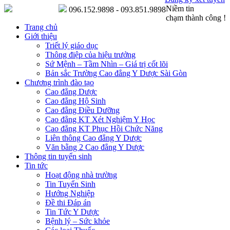
Niềm tin
096.152.9898 - 093.851.9898
chạm thành công !
Trang chủ
Giới thiệu
Triết lý giáo dục
Thông điệp của hiệu trưởng
Sứ Mệnh – Tầm Nhìn – Giá trị cốt lõi
Bản sắc Trường Cao đẳng Y Dược Sài Gòn
Chương trình đào tạo
Cao đẳng Dược
Cao đẳng Hộ Sinh
Cao đẳng Điều Dưỡng
Cao đẳng KT Xét Nghiệm Y Học
Cao đẳng KT Phục Hồi Chức Năng
Liên thông Cao đẳng Y Dược
Văn bằng 2 Cao đẳng Y Dược
Thông tin tuyển sinh
Tin tức
Hoạt động nhà trường
Tin Tuyển Sinh
Hướng Nghiệp
Đề thi Đáp án
Tin Tức Y Dược
Bệnh lý – Sức khỏe