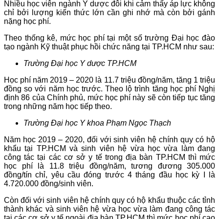
Nhiều học viên ngành Y dược đôi khi cảm thấy áp lực không
chỉ bởi lượng kiến thức lớn cần ghi nhớ mà còn bởi gánh
nặng học phí.
Theo thống kê, mức học phí tại một số trường Đại học đào
tạo ngành Kỹ thuật phục hồi chức năng tại TP.HCM như sau:
Trường Đại học Y dược TP.HCM
Học phí năm 2019 – 2020 là 11.7 triệu đồng/năm, tăng 1 triệu
đồng so với năm học trước. Theo lộ trình tăng học phí Nghị
định 86 của Chính phủ, mức học phí này sẽ còn tiếp tục tăng
trong những năm học tiếp theo.
Trường Đại học Y khoa Phạm Ngọc Thạch
Năm học 2019 – 2020, đối với sinh viên hệ chính quy có hộ
khẩu tại TP.HCM và sinh viên hệ vừa học vừa làm đang
công tác tại các cơ sở y tế trong địa bàn TP.HCM thì mức
học phí là 11.8 triệu đồng/năm, tương đương 305.000
đồng/tín chỉ, yêu cầu đóng trước 4 tháng đầu học kỳ I là
4.720.000 đồng/sinh viên.
Còn đối với sinh viên hệ chính quy có hộ khẩu thuộc các tỉnh
thành khác và sinh viên hệ vừa học vừa làm đang công tác
tại các cơ sở y tế ngoài địa bàn TP.HCM thì mức học phí cao