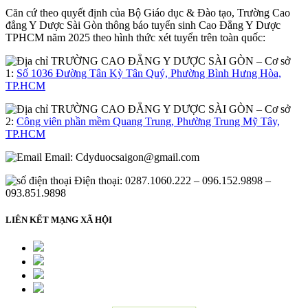
Căn cứ theo quyết định của Bộ Giáo dục & Đào tạo, Trường Cao
đẳng Y Dược Sài Gòn thông báo tuyển sinh Cao Đẳng Y Dược
TPHCM năm 2025 theo hình thức xét tuyển trên toàn quốc:
– Cơ sở
1:
Số 1036 Đường Tân Kỳ Tân Quý, Phường Bình Hưng Hòa,
TP.HCM
– Cơ sở
2:
Công viên phần mềm Quang Trung, Phường Trung Mỹ Tây,
TP.HCM
Email:
Cdyduocsaigon@gmail.com
Điện thoại: 0287.1060.222 – 096.152.9898 –
093.851.9898
LIÊN KẾT MẠNG XÃ HỘI