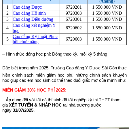
(/tháng)
1
Cao đẳng Dược
6720201
1.550.000 VNĐ
2
Cao đẳng Hộ sinh
9720303
1.550.000 VNĐ
3
Cao đẳng Điều dưỡng
6720301
1.550.000 VNĐ
Cao đẳng xét nghiệm Y
4
6720602
1.550.000 VNĐ
học
Cao đẳng Kỹ thuật Phục
5
6720603
1.550.000 VNĐ
hồi chức năng
– Hình thức đóng học phí: Đóng theo kỳ, mỗi kỳ 5 tháng
Đặc biệt
trong năm 2025, Trường Cao đẳng Y Dược Sài Gòn thực
hiện chính sách miễn giảm học phí, những chính sách khuyến
học giúp các em học sinh có thể theo đuổi giấc mơ của mình như:
MIỄN GIẢM 30% HỌC PHÍ 2025:
– Áp dụng đối với tất cả thí sinh đã tốt nghiệp kỳ thi THPT tham
gia
XÉT TUYỂN & NHẬP HỌC
tại nhà trường trước
ngày
31/07/2025.