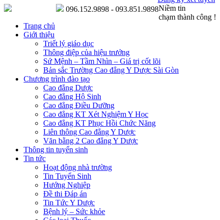
Niềm tin
096.152.9898 - 093.851.9898
chạm thành công !
Trang chủ
Giới thiệu
Triết lý giáo dục
Thông điệp của hiệu trưởng
Sứ Mệnh – Tầm Nhìn – Giá trị cốt lõi
Bản sắc Trường Cao đẳng Y Dược Sài Gòn
Chương trình đào tạo
Cao đẳng Dược
Cao đẳng Hộ Sinh
Cao đẳng Điều Dưỡng
Cao đẳng KT Xét Nghiệm Y Học
Cao đẳng KT Phục Hồi Chức Năng
Liên thông Cao đẳng Y Dược
Văn bằng 2 Cao đẳng Y Dược
Thông tin tuyển sinh
Tin tức
Hoạt động nhà trường
Tin Tuyển Sinh
Hướng Nghiệp
Đề thi Đáp án
Tin Tức Y Dược
Bệnh lý – Sức khỏe