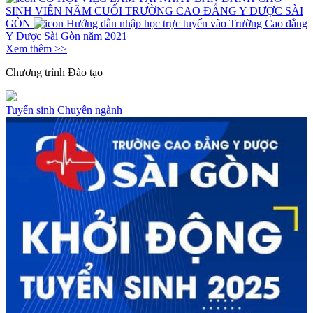
SINH VIÊN NĂM CUỐI TRƯỜNG CAO ĐẲNG Y DƯỢC SÀI
GÒN
Hướng dẫn nhập học trực tuyến vào Trường Cao đẳng
Y Dược Sài Gòn năm 2021
Xem thêm >>
Chương trình
Đào tạo
Tuyển sinh
Chuyên ngành