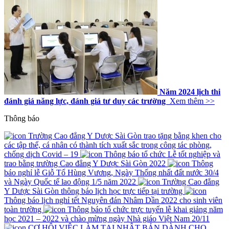
Năm 2024 lịch thi
đánh giá năng lực, đánh giá tư duy các trường
Xem thêm >>
Thông báo
Trường Cao đẳng Y Dược Sài Gòn trao tặng bằng khen cho
các tập thể, cá nhân có thành tích xuất sắc trong công tác phòng,
chống dịch Covid – 19
Thông báo tổ chức Lễ tốt nghiệp và
trao bằng trường Cao đẳng Y Dược Sài Gòn 2022
Thông
báo nghỉ lễ Giỗ Tổ Hùng Vương, Ngày Thống nhất đất nước 30/4
và Ngày Quốc tế lao động 1/5 năm 2022
Trường Cao đẳng
Y Dược Sài Gòn thông báo lịch học trực tiếp tại trường
Thông báo lịch nghỉ tết Nguyên đán Nhâm Dần 2022 cho sinh viên
toàn trường
Thông báo tổ chức trực tuyến lễ khai giảng năm
học 2021 – 2022 và chào mừng ngày Nhà giáo Việt Nam 20/11
CƠ HỘI VIỆC LÀM TẠI NHẬT BẢN DÀNH CHO