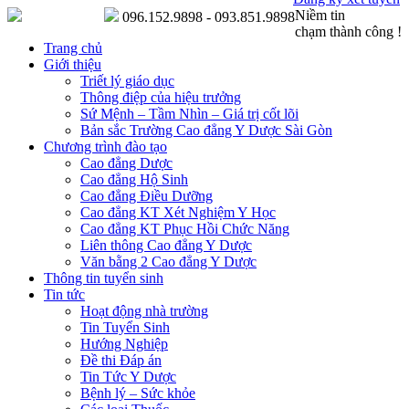
Niềm tin
096.152.9898 - 093.851.9898
chạm thành công !
Trang chủ
Giới thiệu
Triết lý giáo dục
Thông điệp của hiệu trưởng
Sứ Mệnh – Tầm Nhìn – Giá trị cốt lõi
Bản sắc Trường Cao đẳng Y Dược Sài Gòn
Chương trình đào tạo
Cao đẳng Dược
Cao đẳng Hộ Sinh
Cao đẳng Điều Dưỡng
Cao đẳng KT Xét Nghiệm Y Học
Cao đẳng KT Phục Hồi Chức Năng
Liên thông Cao đẳng Y Dược
Văn bằng 2 Cao đẳng Y Dược
Thông tin tuyển sinh
Tin tức
Hoạt động nhà trường
Tin Tuyển Sinh
Hướng Nghiệp
Đề thi Đáp án
Tin Tức Y Dược
Bệnh lý – Sức khỏe