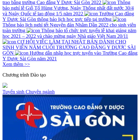
trao bằng trường Cao đẳng Y Dược Sài Gòn 2022
Thông
báo nghỉ lễ Giỗ Tổ Hùng Vương, Ngày Thống nhất đất nước 30/4
và Ngày Quốc tế lao động 1/5 năm 2022
Trường Cao đẳng
Y Dược Sài Gòn thông báo lịch học trực tiếp tại trường
Thông báo lịch nghỉ tết Nguyên đán Nhâm Dần 2022 cho sinh viên
toàn trường
Thông báo tổ chức trực tuyến lễ khai giảng năm
học 2021 – 2022 và chào mừng ngày Nhà giáo Việt Nam 20/11
CƠ HỘI VIỆC LÀM TẠI NHẬT BẢN DÀNH CHO
SINH VIÊN NĂM CUỐI TRƯỜNG CAO ĐẲNG Y DƯỢC SÀI
GÒN
Hướng dẫn nhập học trực tuyến vào Trường Cao đẳng
Y Dược Sài Gòn năm 2021
Xem thêm >>
Chương trình
Đào tạo
Tuyển sinh
Chuyên ngành