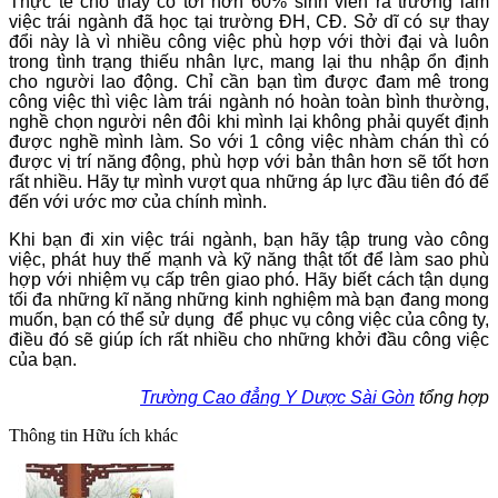
Thực tế cho thấy có tới hơn 60% sinh viên ra trường làm
việc trái ngành đã học tại trường ĐH, CĐ. Sở dĩ có sự thay
đổi này là vì nhiều công việc phù hợp với thời đại và luôn
trong tình trạng thiếu nhân lực, mang lại thu nhập ổn định
cho người lao động. Chỉ cần bạn tìm được đam mê trong
công việc thì việc làm trái ngành nó hoàn toàn bình thường,
nghề chọn người nên đôi khi mình lại không phải quyết định
được nghề mình làm. So với 1 công việc nhàm chán thì có
được vị trí năng động, phù hợp với bản thân hơn sẽ tốt hơn
rất nhiều. Hãy tự mình vượt qua những áp lực đầu tiên đó để
đến với ước mơ của chính mình.
Khi bạn đi xin việc trái ngành, bạn hãy tập trung vào công
việc, phát huy thế mạnh và kỹ năng thật tốt để làm sao phù
hợp với nhiệm vụ cấp trên giao phó. Hãy biết cách tận dụng
tối đa những kĩ năng những kinh nghiệm mà bạn đang mong
muốn, bạn có thể sử dụng để phục vụ công việc của công ty,
điều đó sẽ giúp ích rất nhiều cho những khởi đầu công việc
của bạn.
Trường Cao đẳng Y Dược Sài Gòn
tổng hợp
Thông tin
Hữu ích khác