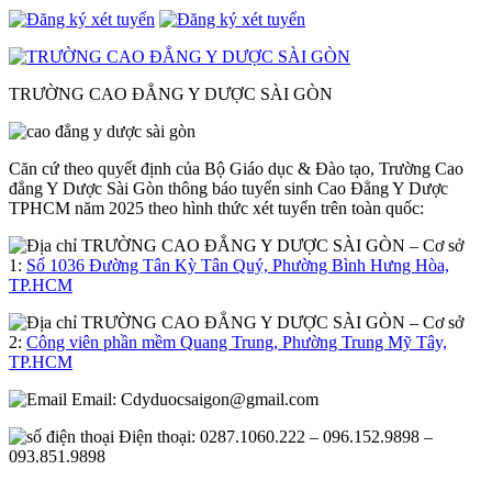
TRƯỜNG CAO ĐẲNG Y DƯỢC SÀI GÒN
Căn cứ theo quyết định của Bộ Giáo dục & Đào tạo, Trường Cao
đẳng Y Dược Sài Gòn thông báo tuyển sinh Cao Đẳng Y Dược
TPHCM năm 2025 theo hình thức xét tuyển trên toàn quốc:
– Cơ sở
1:
Số 1036 Đường Tân Kỳ Tân Quý, Phường Bình Hưng Hòa,
TP.HCM
– Cơ sở
2:
Công viên phần mềm Quang Trung, Phường Trung Mỹ Tây,
TP.HCM
Email:
Cdyduocsaigon@gmail.com
Điện thoại: 0287.1060.222 – 096.152.9898 –
093.851.9898