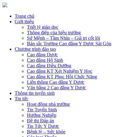
Trang chủ
Giới thiệu
Triết lý giáo dục
Thông điệp của hiệu trưởng
Sứ Mệnh – Tầm Nhìn – Giá trị cốt lõi
Bản sắc Trường Cao đẳng Y Dược Sài Gòn
Chương trình đào tạo
Cao đẳng Dược
Cao đẳng Hộ Sinh
Cao đẳng Điều Dưỡng
Cao đẳng KT Xét Nghiệm Y Học
Cao đẳng KT Phục Hồi Chức Năng
Liên thông Cao đẳng Y Dược
Văn bằng 2 Cao đẳng Y Dược
Thông tin tuyển sinh
Tin tức
Hoạt động nhà trường
Tin Tuyển Sinh
Hướng Nghiệp
Đề thi Đáp án
Tin Tức Y Dược
Bệnh lý – Sức khỏe