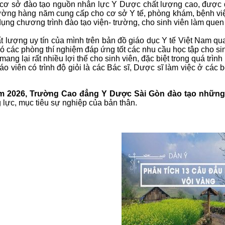
ơ sở đào tạo nguồn nhân lực Y Dược chất lượng cao, được đá
ờng hàng năm cung cấp cho cơ sở Y tế, phòng khám, bệnh viện
ng chương trình đào tạo viện- trường, cho sinh viên làm quen 
lượng uy tín của mình trên bản đồ giáo dục Y tế Việt Nam qua
ó các phòng thí nghiệm đáp ứng tốt các nhu cầu học tập cho sin
ang lại rất nhiều lợi thế cho sinh viên, đặc biệt trong quá trình
áo viên có trình độ giỏi là các Bác sĩ, Dược sĩ làm việc ở cá
m 2026, Trường Cao đẳng Y Dược Sài Gòn đào tạo nhữn
 lực, mục tiêu sự nghiệp của bản thân.