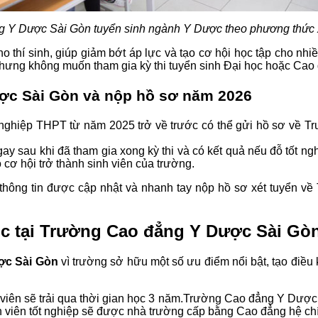
 Y Dược Sài Gòn tuyển sinh ngành Y Dược theo phương thức
ho thí sinh, giúp giảm bớt áp lực và tạo cơ hội học tập cho nh
ốt nhưng không muốn tham gia kỳ thi tuyển sinh Đại học hoặc Cao
ược Sài Gòn và nộp hồ sơ năm 2026
t nghiệp THPT từ năm 2025 trở về trước có thể gửi hồ sơ về T
y sau khi đã tham gia xong kỳ thi và có kết quả nếu đỗ tốt ngh
 cơ hội trở thành sinh viên của trường.
i thông tin được cập nhật và nhanh tay nộp hồ sơ xét tuyển 
học tại Trường Cao đẳng Y Dược Sài Gò
ợc Sài Gòn
vì trường sở hữu một số ưu điểm nổi bật, tạo điều k
viên sẽ trải qua thời gian học 3 năm.Trường Cao đẳng Y Dược 
inh viên tốt nghiệp sẽ được nhà trường cấp bằng Cao đẳng hệ ch