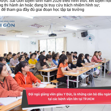
ợc Sài Gòn tuyển sinh năm 2026 theo hình thức xét tuyển học 
g thi hành án hoặc đang bị truy cứu trách nhiệm hình sự;
để tham gia đầy đủ giai đoạn học tập tại trường