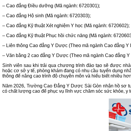
– Cao đẳng Điều dưỡng (Mã ngành: 6720301);
– Cao đẳng Hộ sinh (Mã ngành: 6720303);
– Cao đẳng Kỹ thuật Xét nghiệm Y học (Mã ngành: 6720602);
– Cao đẳng Kỹ thuật Phục hồi chức năng (Mã ngành: 6720603
– Liên thông Cao đẳng Y Dược (Theo mã ngành Cao đẳng Y 
– Văn bằng 2 cao đẳng Y Dược (Theo mã ngành Cao đẳng Y
Sinh viên sau khi trải qua chương trình đào tạo sẽ được n
hoặc cơ sở y tế, phòng khám đang có nhu cầu tuyển dụng nhân 
thông để nâng cao trình độ chuyên môn và hiểu biết nhiều hơ
Năm 2026, Trường Cao Đẳng Y Dược Sài Gòn nhận hồ sơ tuyển
có chất lượng cao để phục vụ lĩnh vực chăm sóc sức khỏe, y t