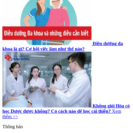
Điều dưỡng đa
khoa là gì? Cơ hội việc làm như thế nào?
Không giỏi Hóa có
học Dược được không? Có cách nào để học cải thiện?
Xem
thêm >>
Thông báo