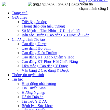
Niềm tin
096.152.9898 - 093.851.9898
chạm thành công !
Trang chủ
Giới thiệu
Triết lý giáo dục
Thông điệp của hiệu trưởng
Sứ Mệnh – Tầm Nhìn – Giá trị cốt lõi
Bản sắc Trường Cao đẳng Y Dược Sài Gòn
Chương trình đào tạo
Cao đẳng Dược
Cao đẳng Hộ Sinh
Cao đẳng Điều Dưỡng
Cao đẳng KT Xét Nghiệm Y Học
Cao đẳng KT Phục Hồi Chức Năng
Liên thông Cao đẳng Y Dược
Văn bằng 2 Cao đẳng Y Dược
Thông tin tuyển sinh
Tin tức
Hoạt động nhà trường
Tin Tuyển Sinh
Hướng Nghiệp
Đề thi Đáp án
Tin Tức Y Dược
Bệnh lý – Sức khỏe