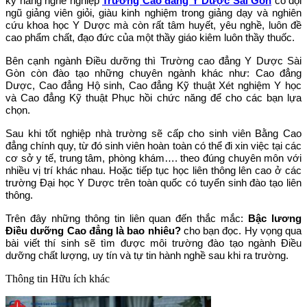
kỹ năng nghề nghiệp
Trường Cao đẳng Y Dược Sài Gòn
có đội
ngũ giảng viên giỏi, giàu kinh nghiệm trong giảng dạy và nghiên
cứu khoa học Y Dược mà còn rất tâm huyết, yêu nghề, luôn đề
cao phẩm chất, đạo đức của một thầy giáo kiêm luôn thầy thuốc.
Bên cạnh ngành Điều dưỡng thì Trường cao đẳng Y Dược Sài
Gòn còn đào tạo những chuyên ngành khác như: Cao đẳng
Dược, Cao đẳng Hộ sinh, Cao đẳng Kỹ thuật Xét nghiệm Y học
và Cao đẳng Kỹ thuật Phục hồi chức năng để cho các bạn lựa
chọn.
Sau khi tốt nghiệp nhà trường sẽ cấp cho sinh viên Bằng Cao
đẳng chính quy, từ đó sinh viên hoàn toàn có thể đi xin việc tại các
cơ sở y tế, trung tâm, phòng khám…. theo đúng chuyên môn với
nhiều vị trí khác nhau. Hoặc tiếp tục học liên thông lên cao ở các
trường Đại học Y Dược trên toàn quốc có tuyển sinh đào tạo liên
thông.
Trên đây những thông tin liên quan đến thắc mắc:
Bậc lương
Điều dưỡng Cao đẳng là bao nhiêu?
cho bạn đọc. Hy vọng qua
bài viết thí sinh sẽ tìm được môi trường đào tạo ngành Điều
dưỡng chất lượng, uy tín và tự tin hành nghề sau khi ra trường.
Thông tin
Hữu ích khác