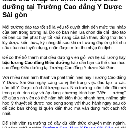
dưỡng tại Trường Cao đẳng Y Dược
Sài gòn
Môi trường đào tạo tốt sẽ là yếu tố quyết định đến mức thu nhập
của bạn trong tương lai. Do đó bạn nên lựa chọn địa chỉ đào tạo
để bạn có thể phát huy tốt khả năng của bản thân, đồng thời tích
lũy được kiến thức, kỹ năng để sau khi ra trường đáp ứng tốt nhu
cầu của nhà tuyển dụng, nhận được mức thu nhập ổn định.
Để có thể trở thành một điều dưỡng viên giỏi với hệ số lương hay
bậc lương Cao đẳng Điều dưỡng
hấp dẫn bạn có thể chọn học
cao đẳng Điều dưỡng tại Trường Cao đẳng Y dược Sài Gòn.
Với nhiều năm hình thành và phát triển hiện nay Trường Cao đẳng
Y Dược Sài Gòn ngày càng có vị thế trong việc đào tạo ra các
cán bộ Y Dược có chất lượng cao. Nhà trường luôn luôn đổi mới
trong quá trình dạy và áp dụng chương trình học “Viện – trường”
để giúp sinh viên có thể nắm bắt kiến thức nhanh hơn,
những giờ
học lý thuyết sẽ được học song song với thực hành ngay sau đó
để các bạn không bị quên kiến thức mà vận dụng một cách tốt
nhất.
Để sinh viên ra trường có đầy đủ kiến thức chuyên môn ngành,