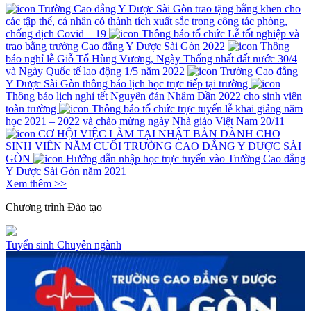
Trường Cao đẳng Y Dược Sài Gòn trao tặng bằng khen cho
các tập thể, cá nhân có thành tích xuất sắc trong công tác phòng,
chống dịch Covid – 19
Thông báo tổ chức Lễ tốt nghiệp và
trao bằng trường Cao đẳng Y Dược Sài Gòn 2022
Thông
báo nghỉ lễ Giỗ Tổ Hùng Vương, Ngày Thống nhất đất nước 30/4
và Ngày Quốc tế lao động 1/5 năm 2022
Trường Cao đẳng
Y Dược Sài Gòn thông báo lịch học trực tiếp tại trường
Thông báo lịch nghỉ tết Nguyên đán Nhâm Dần 2022 cho sinh viên
toàn trường
Thông báo tổ chức trực tuyến lễ khai giảng năm
học 2021 – 2022 và chào mừng ngày Nhà giáo Việt Nam 20/11
CƠ HỘI VIỆC LÀM TẠI NHẬT BẢN DÀNH CHO
SINH VIÊN NĂM CUỐI TRƯỜNG CAO ĐẲNG Y DƯỢC SÀI
GÒN
Hướng dẫn nhập học trực tuyến vào Trường Cao đẳng
Y Dược Sài Gòn năm 2021
Xem thêm >>
Chương trình
Đào tạo
Tuyển sinh
Chuyên ngành