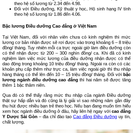
theo hệ số lương từ 2.34 đến 4.98.
Đối với Điều dưỡng, Kỹ thuật y học, Hộ sinh hạng IV tính
theo hệ số lương từ 1.86 đến 4.06.
Bậc lương Điều dưỡng Cao đẳng ở Việt Nam
Tại Việt Nam, đối với nhân viên chưa có kinh nghiệm thì mức
lương cơ bản nhận được sẽ rơi được vào trong khoảng 6 – 8 triệu
đồng/ tháng. Tuy nhiên mỗi ca trực ngoài giờ làm điều dưỡng còn
có thể nhận được từ 200 – 300 nghìn đồng/ ca. Khi đã có kinh
nghiệm làm việc mức lương của điều dưỡng nhận được có thể
dao động trong khoảng 10 triệu đồng/ tháng. Ngoài ra còn có các
khoản phụ cấp thêm như trực ca, làm việc ngoài giờ thì thu nhập
hàng tháng có thể lên đến 10 – 15 triệu đồng/ tháng. Đối với
bậc
lương ngành điều dưỡng cao đẳng
thì hai năm sẽ được tăng
thêm 1 bậc thâm niên.
Qua đó có thể thấy rằng mức thu nhập của ngành Điều dưỡng
thật sự hấp dẫn và đó cũng là lý giải vì sao những năm gần đây
thu hút được nhiều bạn trẻ theo học. Nếu bạn đang muốn tìm hiểu
xem học ngành điều dưỡng ở đâu, hãy liên hệ ngay với
cao đẳng
Y Dược Sài Gòn
– địa chỉ đào tạo
Cao đẳng Điều dưỡng
uy tín,
chất lượng.