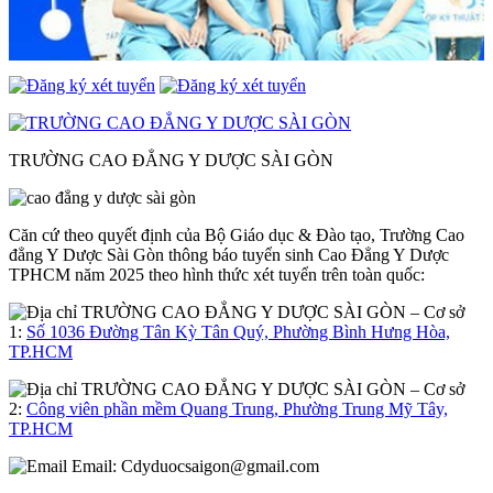
TRƯỜNG CAO ĐẲNG Y DƯỢC SÀI GÒN
Căn cứ theo quyết định của Bộ Giáo dục & Đào tạo, Trường Cao
đẳng Y Dược Sài Gòn thông báo tuyển sinh Cao Đẳng Y Dược
TPHCM năm 2025 theo hình thức xét tuyển trên toàn quốc:
– Cơ sở
1:
Số 1036 Đường Tân Kỳ Tân Quý, Phường Bình Hưng Hòa,
TP.HCM
– Cơ sở
2:
Công viên phần mềm Quang Trung, Phường Trung Mỹ Tây,
TP.HCM
Email:
Cdyduocsaigon@gmail.com