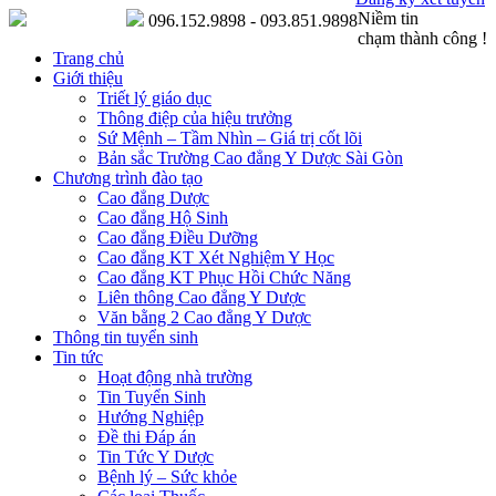
Niềm tin
096.152.9898 - 093.851.9898
chạm thành công !
Trang chủ
Giới thiệu
Triết lý giáo dục
Thông điệp của hiệu trưởng
Sứ Mệnh – Tầm Nhìn – Giá trị cốt lõi
Bản sắc Trường Cao đẳng Y Dược Sài Gòn
Chương trình đào tạo
Cao đẳng Dược
Cao đẳng Hộ Sinh
Cao đẳng Điều Dưỡng
Cao đẳng KT Xét Nghiệm Y Học
Cao đẳng KT Phục Hồi Chức Năng
Liên thông Cao đẳng Y Dược
Văn bằng 2 Cao đẳng Y Dược
Thông tin tuyển sinh
Tin tức
Hoạt động nhà trường
Tin Tuyển Sinh
Hướng Nghiệp
Đề thi Đáp án
Tin Tức Y Dược
Bệnh lý – Sức khỏe