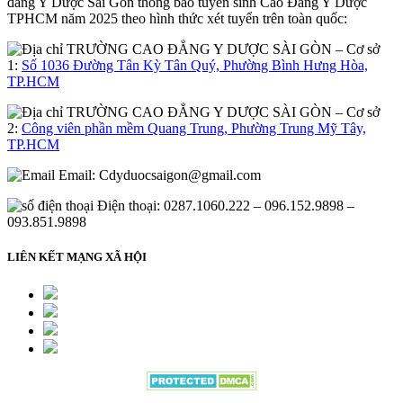
đẳng Y Dược Sài Gòn thông báo tuyển sinh Cao Đẳng Y Dược
TPHCM năm 2025 theo hình thức xét tuyển trên toàn quốc:
– Cơ sở
1:
Số 1036 Đường Tân Kỳ Tân Quý, Phường Bình Hưng Hòa,
TP.HCM
– Cơ sở
2:
Công viên phần mềm Quang Trung, Phường Trung Mỹ Tây,
TP.HCM
Email:
Cdyduocsaigon@gmail.com
Điện thoại: 0287.1060.222 – 096.152.9898 –
093.851.9898
LIÊN KẾT MẠNG XÃ HỘI