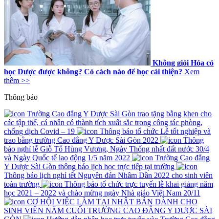
Không giỏi Hóa có
học Dược được không? Có cách nào để học cải thiện?
Xem
thêm >>
Thông báo
Trường Cao đẳng Y Dược Sài Gòn trao tặng bằng khen cho
các tập thể, cá nhân có thành tích xuất sắc trong công tác phòng,
chống dịch Covid – 19
Thông báo tổ chức Lễ tốt nghiệp và
trao bằng trường Cao đẳng Y Dược Sài Gòn 2022
Thông
báo nghỉ lễ Giỗ Tổ Hùng Vương, Ngày Thống nhất đất nước 30/4
và Ngày Quốc tế lao động 1/5 năm 2022
Trường Cao đẳng
Y Dược Sài Gòn thông báo lịch học trực tiếp tại trường
Thông báo lịch nghỉ tết Nguyên đán Nhâm Dần 2022 cho sinh viên
toàn trường
Thông báo tổ chức trực tuyến lễ khai giảng năm
học 2021 – 2022 và chào mừng ngày Nhà giáo Việt Nam 20/11
CƠ HỘI VIỆC LÀM TẠI NHẬT BẢN DÀNH CHO
SINH VIÊN NĂM CUỐI TRƯỜNG CAO ĐẲNG Y DƯỢC SÀI