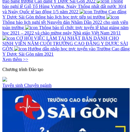
trao bằng trường Cao đẳng Y Dược Sài Gòn 2022
Thông
báo nghỉ lễ Giỗ Tổ Hùng Vương, Ngày Thống nhất đất nước 30/4
và Ngày Quốc tế lao động 1/5 năm 2022
Trường Cao đẳng
Y Dược Sài Gòn thông báo lịch học trực tiếp tại trường
Thông báo lịch nghỉ tết Nguyên đán Nhâm Dần 2022 cho sinh viên
toàn trường
Thông báo tổ chức trực tuyến lễ khai giảng năm
học 2021 – 2022 và chào mừng ngày Nhà giáo Việt Nam 20/11
CƠ HỘI VIỆC LÀM TẠI NHẬT BẢN DÀNH CHO
SINH VIÊN NĂM CUỐI TRƯỜNG CAO ĐẲNG Y DƯỢC SÀI
GÒN
Hướng dẫn nhập học trực tuyến vào Trường Cao đẳng
Y Dược Sài Gòn năm 2021
Xem thêm >>
Chương trình
Đào tạo
Tuyển sinh
Chuyên ngành