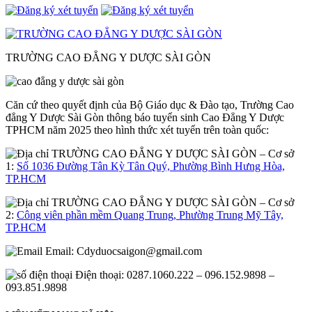
TRƯỜNG CAO ĐẲNG Y DƯỢC SÀI GÒN
Căn cứ theo quyết định của Bộ Giáo dục & Đào tạo, Trường Cao
đẳng Y Dược Sài Gòn thông báo tuyển sinh Cao Đẳng Y Dược
TPHCM năm 2025 theo hình thức xét tuyển trên toàn quốc:
– Cơ sở
1:
Số 1036 Đường Tân Kỳ Tân Quý, Phường Bình Hưng Hòa,
TP.HCM
– Cơ sở
2:
Công viên phần mềm Quang Trung, Phường Trung Mỹ Tây,
TP.HCM
Email:
Cdyduocsaigon@gmail.com
Điện thoại: 0287.1060.222 – 096.152.9898 –
093.851.9898