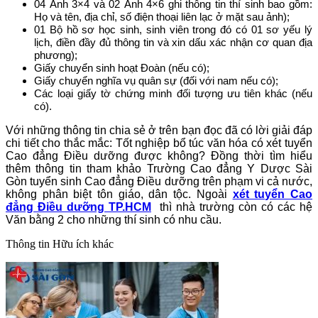
04 Ảnh 3×4 và 02 Ảnh 4×6 ghi thông tin thí sinh bao gồm:
Họ và tên, địa chỉ, số điện thoại liên lạc ở mặt sau ảnh);
01 Bộ hồ sơ học sinh, sinh viên trong đó có 01 sơ yếu lý
lịch, điền đầy đủ thông tin và xin dấu xác nhận cơ quan địa
phương);
Giấy chuyển sinh hoạt Đoàn (nếu có);
Giấy chuyển nghĩa vụ quân sự (đối với nam nếu có);
Các loại giấy tờ chứng minh đối tượng ưu tiên khác (nếu
có).
Với những thông tin chia sẻ ở trên bạn đọc đã có lời giải đáp
chi tiết cho thắc mắc: Tốt nghiệp bổ túc văn hóa có xét tuyển
Cao đẳng Điều dưỡng được không? Đồng thời tìm hiểu
thêm thông tin tham khảo Trường Cao đẳng Y Dược Sài
Gòn tuyển sinh Cao đẳng Điều dưỡng trên phạm vi cả nước,
không phân biệt tôn giáo, dân tộc. Ngoài
xét tuyển Cao
đẳng Điều dưỡng TP.HCM
thì nhà trường còn có các hệ
Văn bằng 2 cho những thí sinh có nhu cầu.
Thông tin
Hữu ích khác