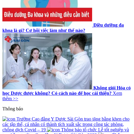
Điều dưỡng đa
khoa là gì? Cơ hội việc làm như thế nào?
Không giỏi Hóa có
học Dược được không? Có cách nào để học cải thiện?
Xem
thêm >>
Thông báo
Trường Cao đẳng Y Dược Sài Gòn trao tặng bằng khen cho
các tập thể, cá nhân có thành tích xuất sắc trong công tác phòng,
chống dịch Covid – 19
Thông báo tổ chức Lễ tốt nghiệp và