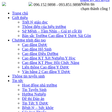
Niềm tin
096.152.9898 - 093.851.9898
chạm thành công !
Trang chủ
Giới thiệu
Triết lý giáo dục
Thông điệp của hiệu trưởng
Sứ Mệnh – Tầm Nhìn – Giá trị cốt lõi
Bản sắc Trường Cao đẳng Y Dược Sài Gòn
Chương trình đào tạo
Cao đẳng Dược
Cao đẳng Hộ Sinh
Cao đẳng Điều Dưỡng
Cao đẳng KT Xét Nghiệm Y Học
Cao đẳng KT Phục Hồi Chức Năng
Liên thông Cao đẳng Y Dược
Văn bằng 2 Cao đẳng Y Dược
Thông tin tuyển sinh
Tin tức
Hoạt động nhà trường
Tin Tuyển Sinh
Hướng Nghiệp
Đề thi Đáp án
Tin Tức Y Dược
Bệnh lý – Sức khỏe