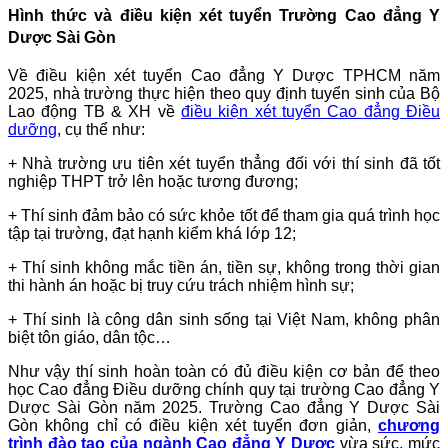
Hình thức và điều kiện xét tuyển Trường Cao đẳng Y
Dược Sài Gòn
Về điều kiện xét tuyển Cao đẳng Y Dược TPHCM năm
2025, nhà trường thực hiện theo quy định tuyển sinh của Bộ
Lao động TB & XH về
điều kiện xét tuyển Cao đẳng Điều
dưỡng
, cụ thể như:
+ Nhà trường ưu tiên xét tuyển thẳng đối với thí sinh đã tốt
nghiệp THPT trở lên hoặc tương đương;
+ Thí sinh đảm bảo có sức khỏe tốt để tham gia quá trình học
tập tại trường, đạt hạnh kiểm khá lớp 12;
+ Thí sinh không mắc tiền án, tiền sự, không trong thời gian
thi hành án hoặc bị truy cứu trách nhiệm hình sự;
+ Thí sinh là công dân sinh sống tại Việt Nam, không phân
biệt tôn giáo, dân tộc…
Như vậy thí sinh hoàn toàn có đủ điều kiện cơ bản để theo
học Cao đẳng Điều dưỡng chính quy tại trường Cao đẳng Y
Dược Sài Gòn năm 2025. Trường Cao đẳng Y Dược Sài
Gòn không chỉ có điều kiện xét tuyển đơn giản,
chương
trình đào tạo của ngành Cao đẳng Y Dược
vừa sức, mức