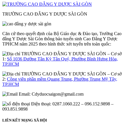
TRƯỜNG CAO ĐẲNG Y DƯỢC SÀI GÒN
Căn cứ theo quyết định của Bộ Giáo dục & Đào tạo, Trường Cao
đẳng Y Dược Sài Gòn thông báo tuyển sinh Cao Đẳng Y Dược
TPHCM năm 2025 theo hình thức xét tuyển trên toàn quốc:
– Cơ sở
1:
Số 1036 Đường Tân Kỳ Tân Quý, Phường Bình Hưng Hòa,
TP.HCM
– Cơ sở
2:
Công viên phần mềm Quang Trung, Phường Trung Mỹ Tây,
TP.HCM
Email:
Cdyduocsaigon@gmail.com
Điện thoại: 0287.1060.222 – 096.152.9898 –
093.851.9898
LIÊN KẾT MẠNG XÃ HỘI