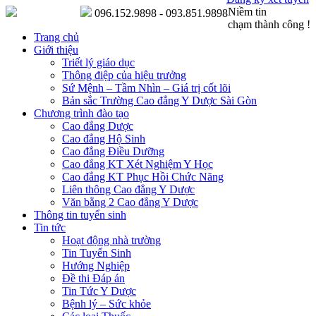
Niềm tin
096.152.9898 - 093.851.9898
chạm thành công !
Trang chủ
Giới thiệu
Triết lý giáo dục
Thông điệp của hiệu trưởng
Sứ Mệnh – Tầm Nhìn – Giá trị cốt lõi
Bản sắc Trường Cao đẳng Y Dược Sài Gòn
Chương trình đào tạo
Cao đẳng Dược
Cao đẳng Hộ Sinh
Cao đẳng Điều Dưỡng
Cao đẳng KT Xét Nghiệm Y Học
Cao đẳng KT Phục Hồi Chức Năng
Liên thông Cao đẳng Y Dược
Văn bằng 2 Cao đẳng Y Dược
Thông tin tuyển sinh
Tin tức
Hoạt động nhà trường
Tin Tuyển Sinh
Hướng Nghiệp
Đề thi Đáp án
Tin Tức Y Dược
Bệnh lý – Sức khỏe