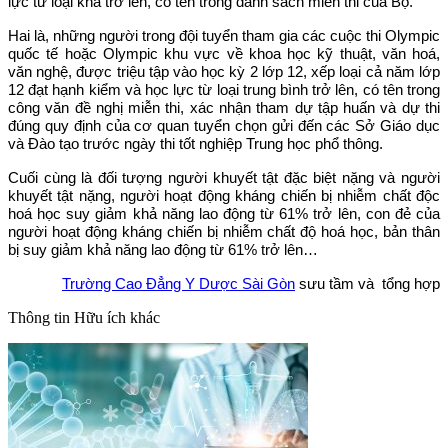
lực từ loại khá trở lên, có tên trong danh sách miễn thi của Bộ.
Hai là, những người trong đội tuyển tham gia các cuộc thi Olympic
quốc tế hoặc Olympic khu vực về khoa học kỹ thuật, văn hoá,
văn nghệ, được triệu tập vào học kỳ 2 lớp 12, xếp loại cả năm lớp
12 đạt hạnh kiểm và học lực từ loại trung bình trở lên, có tên trong
công văn đề nghị miễn thi, xác nhận tham dự tập huấn và dự thi
đúng quy định của cơ quan tuyển chọn gửi đến các Sở Giáo dục
và Đào tạo trước ngày thi tốt nghiệp Trung học phổ thông.
Cuối cùng là đối tượng người khuyết tật đặc biệt nặng và người
khuyết tật nặng, người hoạt động kháng chiến bị nhiễm chất độc
hoá học suy giảm khả năng lao động từ 61% trở lên, con đẻ của
người hoạt động kháng chiến bị nhiễm chất độ hoá học, bản thân
bị suy giảm khả năng lao động từ 61% trở lên…
Trường Cao Đẳng Y Dược Sài Gòn
sưu tầm và tổng hợp
Thông tin
Hữu ích khác