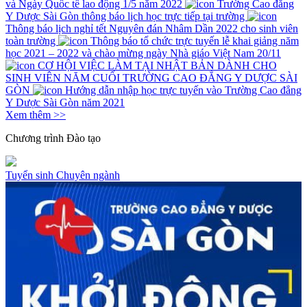
và Ngày Quốc tế lao động 1/5 năm 2022
Trường Cao đẳng
Y Dược Sài Gòn thông báo lịch học trực tiếp tại trường
Thông báo lịch nghỉ tết Nguyên đán Nhâm Dần 2022 cho sinh viên
toàn trường
Thông báo tổ chức trực tuyến lễ khai giảng năm
học 2021 – 2022 và chào mừng ngày Nhà giáo Việt Nam 20/11
CƠ HỘI VIỆC LÀM TẠI NHẬT BẢN DÀNH CHO
SINH VIÊN NĂM CUỐI TRƯỜNG CAO ĐẲNG Y DƯỢC SÀI
GÒN
Hướng dẫn nhập học trực tuyến vào Trường Cao đẳng
Y Dược Sài Gòn năm 2021
Xem thêm >>
Chương trình
Đào tạo
Tuyển sinh
Chuyên ngành