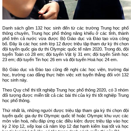
Danh sách gồm 132 học sinh đến từ các trường Trung học phổ
thông chuyên, Trung học phổ thông năng khiếu ở các tỉnh, thành
phố trên cả nước vừa được Bộ Giáo dục và Đào tạo vừa công
bố. Đây là các học sinh lớp 12 được triệu tập tham dự kỳ thi chọn
đội tuyển quốc gia dự thi Olympic quốc tế năm 2020. Trong đó, đội
tuyển Toán có 28 em; đội tuyển Vật lý 31 em; đội tuyển Sinh học
23 em; đội tuyển Tin học 26 em và đội tuyển Hoá học 24 em.
Bộ Giáo dục và Đào tạo cũng đề nghị các học viện, trường đại
học, trường cao đẳng thực hiện việc xét tuyển thẳng đối với 132
học sinh này.
Theo Quy chế thi tốt nghiệp Trung học phổ thông 2020, có 3 nhóm
đối tượng được miễn tất cả các bài thi của kỳ thi tốt nghiệp Trung
học phổ thông.
Thứ nhất là, những người được triệu tập tham gia kỳ thi chọn đội
tuyển quốc gia dự thi Olympic quốc tế hoặc Olympic khu vực các
môn văn hoá, nếu đáp ứng các điều kiện: được triệu tập vào học
kỳ 2 lớp 12, xếp loại cả năm lớp 12 đạt hạnh kiểm loại tốt và học