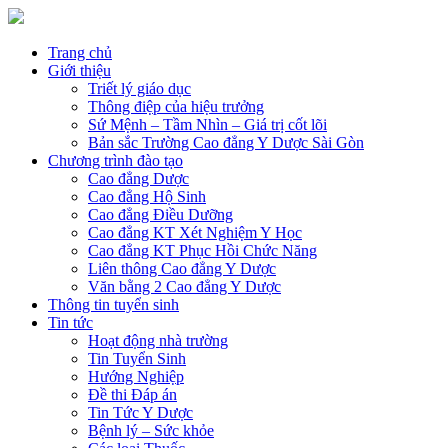
Trang chủ
Giới thiệu
Triết lý giáo dục
Thông điệp của hiệu trưởng
Sứ Mệnh – Tầm Nhìn – Giá trị cốt lõi
Bản sắc Trường Cao đẳng Y Dược Sài Gòn
Chương trình đào tạo
Cao đẳng Dược
Cao đẳng Hộ Sinh
Cao đẳng Điều Dưỡng
Cao đẳng KT Xét Nghiệm Y Học
Cao đẳng KT Phục Hồi Chức Năng
Liên thông Cao đẳng Y Dược
Văn bằng 2 Cao đẳng Y Dược
Thông tin tuyển sinh
Tin tức
Hoạt động nhà trường
Tin Tuyển Sinh
Hướng Nghiệp
Đề thi Đáp án
Tin Tức Y Dược
Bệnh lý – Sức khỏe