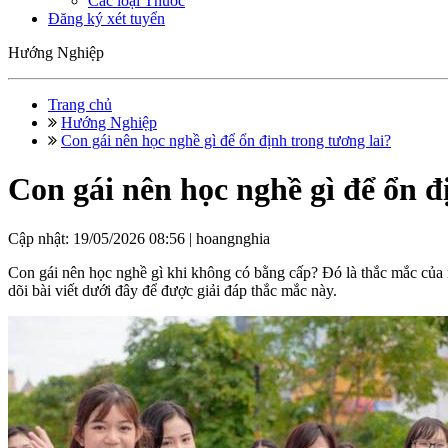
Các loại Thuốc
Đăng ký xét tuyển
Hướng Nghiệp
Trang chủ
Hướng Nghiệp
Con gái nên học nghề gì để ổn định trong tương lai?
Con gái nên học nghề gì để ổn đ
Cập nhật: 19/05/2026 08:56 |
hoangnghia
Con gái nên học nghề gì khi không có bằng cấp? Đó là thắc mắc của rất 
dõi bài viết dưới đây để được giải đáp thắc mắc này.