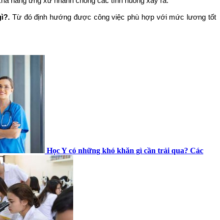
à khả năng ứng xử nhanh chóng các tình huống xảy ra.
ì?.
Từ đó định hướng được công việc phù hợp với mức lương tốt
Học Y có những khó khăn gì cần trải qua? Các