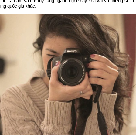
 cho cả nam và nữ, tuy rằng ngành nghề này khá vất vả nhưng sẽ có 
ững quốc gia khác.