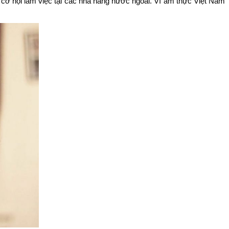
cơ hội làm việc tại các nhà hàng nước ngoài. Vì ẩm thực Việt Nam