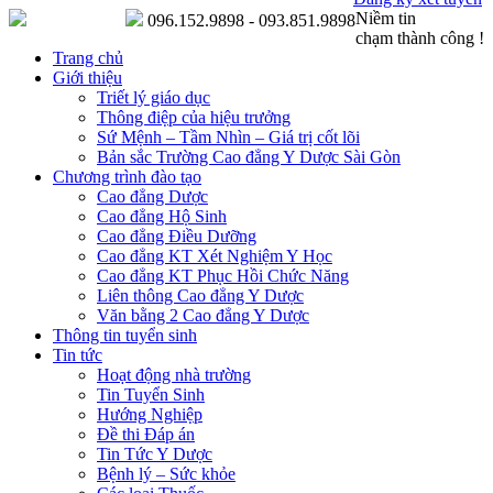
Niềm tin
096.152.9898 - 093.851.9898
chạm thành công !
Trang chủ
Giới thiệu
Triết lý giáo dục
Thông điệp của hiệu trưởng
Sứ Mệnh – Tầm Nhìn – Giá trị cốt lõi
Bản sắc Trường Cao đẳng Y Dược Sài Gòn
Chương trình đào tạo
Cao đẳng Dược
Cao đẳng Hộ Sinh
Cao đẳng Điều Dưỡng
Cao đẳng KT Xét Nghiệm Y Học
Cao đẳng KT Phục Hồi Chức Năng
Liên thông Cao đẳng Y Dược
Văn bằng 2 Cao đẳng Y Dược
Thông tin tuyển sinh
Tin tức
Hoạt động nhà trường
Tin Tuyển Sinh
Hướng Nghiệp
Đề thi Đáp án
Tin Tức Y Dược
Bệnh lý – Sức khỏe