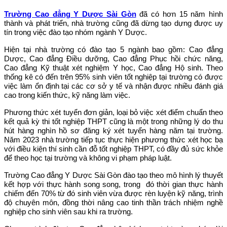
Trường Cao đẳng Y Dược Sài Gòn
đã có hơn 15 năm hình
thành và phát triển, nhà trường cũng đã dừng tạo dựng được uy
tín trong việc đào tạo nhóm ngành Y Dược.
Hiện tại nhà trường có đào tạo 5 ngành bao gồm: Cao đẳng
Dược, Cao đẳng Điều dưỡng, Cao đẳng Phục hồi chức năng,
Cao đẳng Kỹ thuật xét nghiệm Y học, Cao đẳng Hộ sinh. Theo
thống kê có đến trên 95% sinh viên tốt nghiệp tại trường có được
việc làm ổn định tại các cơ sở y tế và nhận được nhiều đánh giá
cao trong kiến thức, kỹ năng làm việc.
Phương thức xét tuyển đơn giản, loại bỏ việc xét điểm chuẩn theo
kết quả kỳ thi tốt nghiệp THPT cũng là một trong những lý do thu
hút hàng nghìn hồ sơ đăng ký xét tuyển hàng năm tại trường.
Năm 2023 nhà trường tiếp tục thực hiện phương thức xét học bạ
với điều kiện thí sinh cần đỗ tốt nghiệp THPT, có đầy đủ sức khỏe
để theo học tại trường và không vi phạm pháp luật.
Trường Cao đẳng Y Dược Sài Gòn đào tạo theo mô hình lý thuyết
kết hợp với thực hành song song, trong đó thời gian thực hành
chiếm đến 70% từ đó sinh viên vừa được rèn luyện kỹ năng, trình
độ chuyên môn, đồng thời nâng cao tinh thần trách nhiệm nghề
nghiệp cho sinh viên sau khi ra trường.