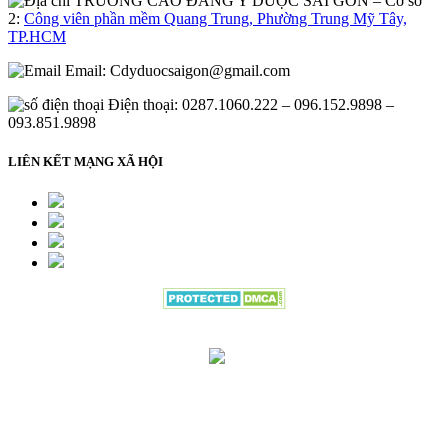
– Cơ sở
2:
Công viên phần mềm Quang Trung, Phường Trung Mỹ Tây,
TP.HCM
Email:
Cdyduocsaigon@gmail.com
Điện thoại: 0287.1060.222 – 096.152.9898 –
093.851.9898
LIÊN KẾT MẠNG XÃ HỘI
Đang gửi thông tin đăng ký vui lòng
đợi trong giây lát.....