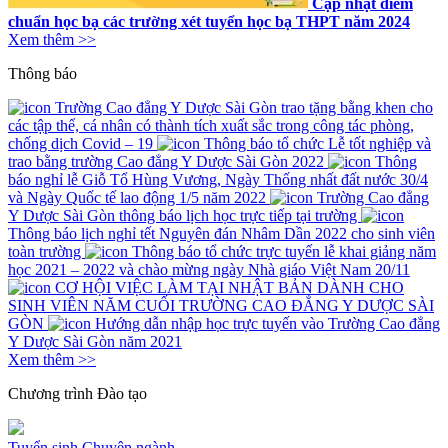
Cập nhật điểm
chuẩn học bạ các trường xét tuyển học bạ THPT năm 2024
Xem thêm >>
Thông báo
Trường Cao đẳng Y Dược Sài Gòn trao tặng bằng khen cho
các tập thể, cá nhân có thành tích xuất sắc trong công tác phòng,
chống dịch Covid – 19
Thông báo tổ chức Lễ tốt nghiệp và
trao bằng trường Cao đẳng Y Dược Sài Gòn 2022
Thông
báo nghỉ lễ Giỗ Tổ Hùng Vương, Ngày Thống nhất đất nước 30/4
và Ngày Quốc tế lao động 1/5 năm 2022
Trường Cao đẳng
Y Dược Sài Gòn thông báo lịch học trực tiếp tại trường
Thông báo lịch nghỉ tết Nguyên đán Nhâm Dần 2022 cho sinh viên
toàn trường
Thông báo tổ chức trực tuyến lễ khai giảng năm
học 2021 – 2022 và chào mừng ngày Nhà giáo Việt Nam 20/11
CƠ HỘI VIỆC LÀM TẠI NHẬT BẢN DÀNH CHO
SINH VIÊN NĂM CUỐI TRƯỜNG CAO ĐẲNG Y DƯỢC SÀI
GÒN
Hướng dẫn nhập học trực tuyến vào Trường Cao đẳng
Y Dược Sài Gòn năm 2021
Xem thêm >>
Chương trình
Đào tạo
Tuyển sinh
Chuyên ngành