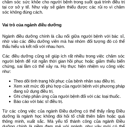
chăm sóc sức khỏe cho người bệnh trong suốt quá trình điều trị
tại cơ sở y tế. Như vậy sẽ giảm thiểu được các rủi ro vì chăm
sóc không đúng cách.
Vai trò của ngành điều dưỡng
Ngành điều dưỡng chính là cầu nối giữa người bệnh với bác sĩ,
nhờ vào các điều dưỡng viên mà hai nhóm đối tượng đó có thể
thấu hiểu và kết nối với nhau hơn.
Các điều dưỡng cũng sẽ giúp ích rất nhiều trong việc chăm sóc
người bệnh để rút ngắn thời gian hồi phục hoặc giảm thiểu biến
chứng, sai lầm có thể xảy ra. Họ thực hiện nhiệm vụ công việc
như:
Theo dõi tình trạng hồi phục của bệnh nhân sau điều trị.
Xem xét mức độ phù hợp của người bệnh với phương pháp
đang sử dụng điều trị.
Ghi chép phản ứng của người bệnh đối với các loại thuốc.
Báo cáo với bác sĩ điều trị.
Từ các công việc của ngành Điều dưỡng có thể thấy rằng Điều
dưỡng là ngành học không đòi hỏi tố chất thiên bẩm hoặc quá
thông minh, xuất sắc. Mà yếu tố thành công của ngành Điều
dưỡng chính là niềm đam mê với ngành, như vậy mới có thể