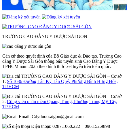
TRƯỜNG CAO ĐẲNG Y DƯỢC SÀI GÒN
Căn cứ theo quyết định của Bộ Giáo dục & Đào tạo, Trường Cao
đẳng Y Dược Sài Gòn thông báo tuyển sinh Cao Đẳng Y Dược
TPHCM năm 2025 theo hình thức xét tuyển trên toàn quốc:
– Cơ sở
1:
Số 1036 Đường Tân Kỳ Tân Quý, Phường Bình Hưng Hòa,
TP.HCM
– Cơ sở
2:
Công viên phần mềm Quang Trung, Phường Trung Mỹ Tây,
TP.HCM
Email:
Cdyduocsaigon@gmail.com
Điện thoại: 0287.1060.222 – 096.152.9898 –