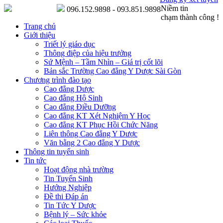
Niềm tin
096.152.9898 - 093.851.9898
chạm thành công !
Trang chủ
Giới thiệu
Triết lý giáo dục
Thông điệp của hiệu trưởng
Sứ Mệnh – Tầm Nhìn – Giá trị cốt lõi
Bản sắc Trường Cao đẳng Y Dược Sài Gòn
Chương trình đào tạo
Cao đẳng Dược
Cao đẳng Hộ Sinh
Cao đẳng Điều Dưỡng
Cao đẳng KT Xét Nghiệm Y Học
Cao đẳng KT Phục Hồi Chức Năng
Liên thông Cao đẳng Y Dược
Văn bằng 2 Cao đẳng Y Dược
Thông tin tuyển sinh
Tin tức
Hoạt động nhà trường
Tin Tuyển Sinh
Hướng Nghiệp
Đề thi Đáp án
Tin Tức Y Dược
Bệnh lý – Sức khỏe