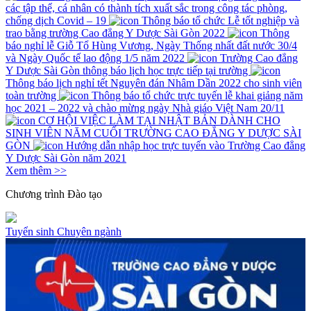
các tập thể, cá nhân có thành tích xuất sắc trong công tác phòng,
chống dịch Covid – 19
Thông báo tổ chức Lễ tốt nghiệp và
trao bằng trường Cao đẳng Y Dược Sài Gòn 2022
Thông
báo nghỉ lễ Giỗ Tổ Hùng Vương, Ngày Thống nhất đất nước 30/4
và Ngày Quốc tế lao động 1/5 năm 2022
Trường Cao đẳng
Y Dược Sài Gòn thông báo lịch học trực tiếp tại trường
Thông báo lịch nghỉ tết Nguyên đán Nhâm Dần 2022 cho sinh viên
toàn trường
Thông báo tổ chức trực tuyến lễ khai giảng năm
học 2021 – 2022 và chào mừng ngày Nhà giáo Việt Nam 20/11
CƠ HỘI VIỆC LÀM TẠI NHẬT BẢN DÀNH CHO
SINH VIÊN NĂM CUỐI TRƯỜNG CAO ĐẲNG Y DƯỢC SÀI
GÒN
Hướng dẫn nhập học trực tuyến vào Trường Cao đẳng
Y Dược Sài Gòn năm 2021
Xem thêm >>
Chương trình
Đào tạo
Tuyển sinh
Chuyên ngành