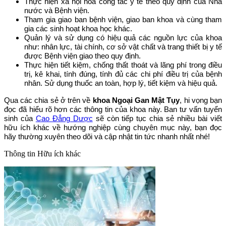
Thực hiện xã hội hóa công tác y tế theo quy định của Nhà
nước và Bệnh viện.
Tham gia giao ban bệnh viện, giao ban khoa và cùng tham
gia các sinh hoạt khoa học khác.
Quản lý và sử dụng có hiệu quả các nguồn lực của khoa
như: nhân lực, tài chính, cơ sở vật chất và trang thiết bị y tế
được Bệnh viện giao theo quy định.
Thực hiện tiết kiệm, chống thất thoát và lãng phí trong điều
trị, kê khai, tính đúng, tính đủ các chi phí điều trị của bệnh
nhân. Sử dụng thuốc an toàn, hợp lý, tiết kiệm và hiệu quả.
Qua các chia sẻ ở trên về
khoa Ngoại Gan Mật Tụy
, hi vọng bạn
đọc đã hiểu rõ hơn các thông tin của khoa này. Ban tư vấn tuyển
sinh của
Cao Đẳng Dược
sẽ còn tiếp tục chia sẻ nhiều bài viết
hữu ích khác về hướng nghiệp cùng chuyên mục này, bạn đọc
hãy thường xuyên theo dõi và cập nhật tin tức nhanh nhất nhé!
Thông tin
Hữu ích khác