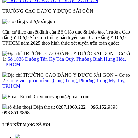
TRƯỜNG CAO ĐẲNG Y DƯỢC SÀI GÒN
Căn cứ theo quyết định của Bộ Giáo dục & Đào tạo, Trường Cao
đẳng Y Dược Sài Gòn thông báo tuyển sinh Cao Đẳng Y Dược
TPHCM năm 2025 theo hình thức xét tuyển trên toàn quốc:
– Cơ sở
1:
Số 1036 Đường Tân Kỳ Tân Quý, Phường Bình Hưng Hòa,
TP.HCM
– Cơ sở
2:
Công viên phần mềm Quang Trung, Phường Trung Mỹ Tây,
TP.HCM
Email:
Cdyduocsaigon@gmail.com
Điện thoại: 0287.1060.222 – 096.152.9898 –
093.851.9898
LIÊN KẾT MẠNG XÃ HỘI