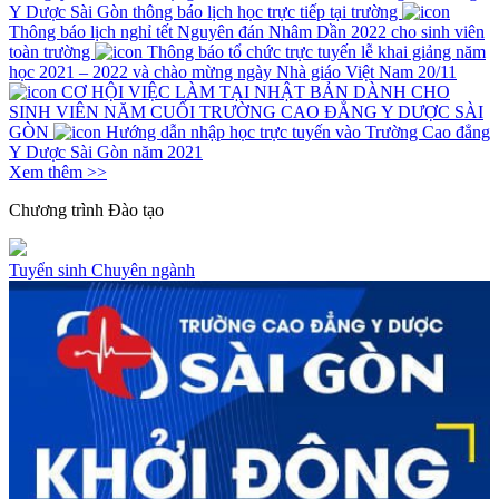
Y Dược Sài Gòn thông báo lịch học trực tiếp tại trường
Thông báo lịch nghỉ tết Nguyên đán Nhâm Dần 2022 cho sinh viên
toàn trường
Thông báo tổ chức trực tuyến lễ khai giảng năm
học 2021 – 2022 và chào mừng ngày Nhà giáo Việt Nam 20/11
CƠ HỘI VIỆC LÀM TẠI NHẬT BẢN DÀNH CHO
SINH VIÊN NĂM CUỐI TRƯỜNG CAO ĐẲNG Y DƯỢC SÀI
GÒN
Hướng dẫn nhập học trực tuyến vào Trường Cao đẳng
Y Dược Sài Gòn năm 2021
Xem thêm >>
Chương trình
Đào tạo
Tuyển sinh
Chuyên ngành