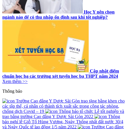
Học Y nên chọn
ngành nào để có thu nhập ổn định sau khi tốt nghiệp?
Cập nhật điểm
chuẩn học bạ các trường xét tuyển học bạ THPT năm 2024
Xem thêm >>
Thông báo
Trường Cao đẳng Y Dược Sài Gòn trao tặng bằng khen cho
các tập thể, cá nhân có thành tích xuất sắc trong công tác phòng,
chống dịch Covid – 19
Thông báo tổ chức Lễ tốt nghiệp và
trao bằng trường Cao đẳng Y Dược Sài Gòn 2022
Thông
báo nghỉ lễ Giỗ Tổ Hùng Vương, Ngày Thống nhất đất nước 30/4
và Ngày Quốc tế lao động 1/5 năm 2022
Trường Cao đẳng