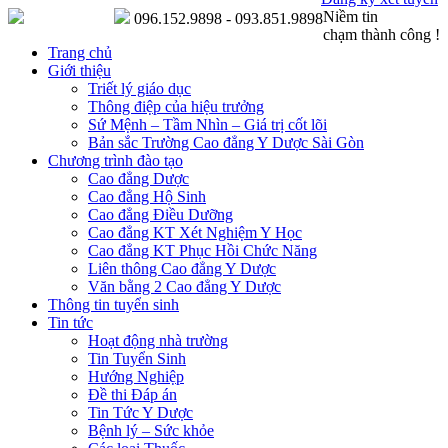
Niềm tin
096.152.9898 - 093.851.9898
chạm thành công !
Trang chủ
Giới thiệu
Triết lý giáo dục
Thông điệp của hiệu trưởng
Sứ Mệnh – Tầm Nhìn – Giá trị cốt lõi
Bản sắc Trường Cao đẳng Y Dược Sài Gòn
Chương trình đào tạo
Cao đẳng Dược
Cao đẳng Hộ Sinh
Cao đẳng Điều Dưỡng
Cao đẳng KT Xét Nghiệm Y Học
Cao đẳng KT Phục Hồi Chức Năng
Liên thông Cao đẳng Y Dược
Văn bằng 2 Cao đẳng Y Dược
Thông tin tuyển sinh
Tin tức
Hoạt động nhà trường
Tin Tuyển Sinh
Hướng Nghiệp
Đề thi Đáp án
Tin Tức Y Dược
Bệnh lý – Sức khỏe