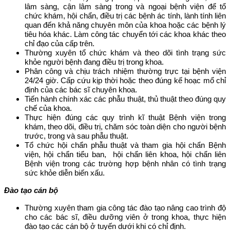
lâm sàng, cận lâm sàng trong và ngoại bệnh viện để tổ
chức khám, hội chẩn, điều trị các bệnh ác tính, lành tính liên
quan đến khả năng chuyên môn của khoa hoặc các bệnh lý
tiêu hóa khác. Làm công tác chuyển tới các khoa khác theo
chỉ đạo của cấp trên.
Thường xuyên tổ chức khám và theo dõi tình trạng sức
khỏe người bệnh đang điều trị trong khoa.
Phân công và chịu trách nhiệm thường trực tại bệnh viện
24/24 giờ. Cấp cứu kịp thời hoặc theo đúng kế hoạc mổ chỉ
định của các bác sĩ chuyên khoa.
Tiến hành chính xác các phẫu thuật, thủ thuật theo đúng quy
chế của khoa.
Thực hiện đúng các quy trình kĩ thuật Bệnh viện trong
khám, theo dõi, điều trị, chăm sóc toàn diện cho người bệnh
trước, trong và sau phẫu thuật.
Tổ chức hội chẩn phẫu thuật và tham gia hội chẩn Bệnh
viện, hội chẩn tiểu ban, hội chẩn liên khoa, hội chẩn liên
Bệnh viện trong các trường hợp bệnh nhân có tình trạng
sức khỏe diễn biến xấu.
Đào tạo cán bộ
Thường xuyên tham gia công tác đào tạo nâng cao trình độ
cho các bác sĩ, điều dưỡng viên ở trong khoa, thực hiện
đào tạo các cán bộ ở tuyến dưới khi có chỉ định.