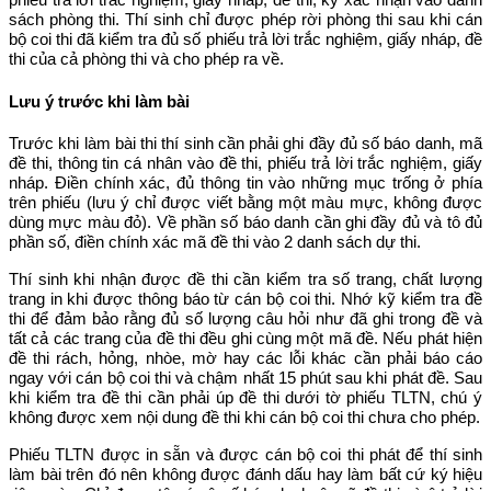
sách phòng thi. Thí sinh chỉ được phép rời phòng thi sau khi cán
bộ coi thi đã kiểm tra đủ số phiếu trả lời trắc nghiệm, giấy nháp, đề
thi của cả phòng thi và cho phép ra về.
Lưu ý trước khi làm bài
Trước khi làm bài thi thí sinh cần phải ghi đầy đủ số báo danh, mã
đề thi, thông tin cá nhân vào đề thi, phiếu trả lời trắc nghiệm, giấy
nháp. Điền chính xác, đủ thông tin vào những mục trống ở phía
trên phiếu (lưu ý chỉ được viết bằng một màu mực, không được
dùng mực màu đỏ). Về phần số báo danh cần ghi đầy đủ và tô đủ
phần số, điền chính xác mã đề thi vào 2 danh sách dự thi.
Thí sinh khi nhận được đề thi cần kiểm tra số trang, chất lượng
trang in khi được thông báo từ cán bộ coi thi. Nhớ kỹ kiểm tra đề
thi để đảm bảo rằng đủ số lượng câu hỏi như đã ghi trong đề và
tất cả các trang của đề thi đều ghi cùng một mã đề. Nếu phát hiện
đề thi rách, hỏng, nhòe, mờ hay các lỗi khác cần phải báo cáo
ngay với cán bộ coi thi và chậm nhất 15 phút sau khi phát đề. Sau
khi kiểm tra đề thi cần phải úp đề thi dưới tờ phiếu TLTN, chú ý
không được xem nội dung đề thi khi cán bộ coi thi chưa cho phép.
Phiếu TLTN được in sẵn và được cán bộ coi thi phát để thí sinh
làm bài trên đó nên không được đánh dấu hay làm bất cứ ký hiệu