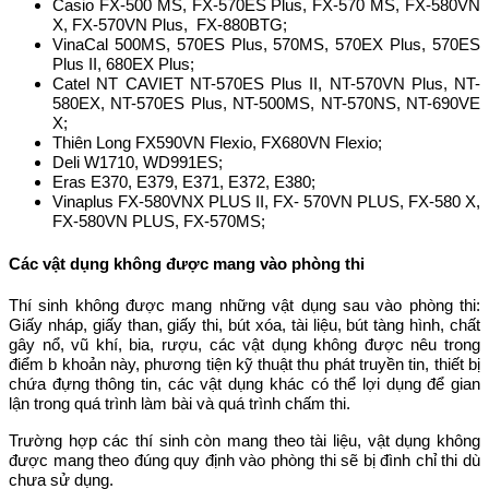
Casio FX-500 MS, FX-570ES Plus, FX-570 MS, FX-580VN
X, FX-570VN Plus, FX-880BTG;
VinaCal 500MS, 570ES Plus, 570MS, 570EX Plus, 570ES
Plus II, 680EX Plus;
Catel NT CAVIET NT-570ES Plus II, NT-570VN Plus, NT-
580EX, NT-570ES Plus, NT-500MS, NT-570NS, NT-690VE
X;
Thiên Long FX590VN Flexio, FX680VN Flexio;
Deli W1710, WD991ES;
Eras E370, E379, E371, E372, E380;
Vinaplus FX-580VNX PLUS II, FX- 570VN PLUS, FX-580 X,
FX-580VN PLUS, FX-570MS;
Các vật dụng không được mang vào phòng thi
Thí sinh không được mang những vật dụng sau vào phòng thi:
Giấy nháp, giấy than, giấy thi, bút xóa, tài liệu, bút tàng hình, chất
gây nổ, vũ khí, bia, rượu, các vật dụng không được nêu trong
điểm b khoản này, phương tiện kỹ thuật thu phát truyền tin, thiết bị
chứa đựng thông tin, các vật dụng khác có thể lợi dụng để gian
lận trong quá trình làm bài và quá trình chấm thi.
Trường hợp các thí sinh còn mang theo tài liệu, vật dụng không
được mang theo đúng quy định vào phòng thi sẽ bị đình chỉ thi dù
chưa sử dụng.