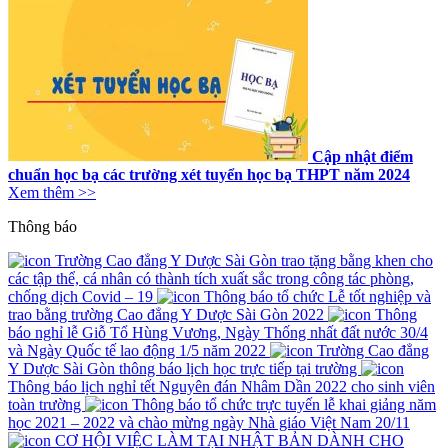
Cập nhật điểm
chuẩn học bạ các trường xét tuyển học bạ THPT năm 2024
Xem thêm >>
Thông báo
Trường Cao đẳng Y Dược Sài Gòn trao tặng bằng khen cho
các tập thể, cá nhân có thành tích xuất sắc trong công tác phòng,
chống dịch Covid – 19
Thông báo tổ chức Lễ tốt nghiệp và
trao bằng trường Cao đẳng Y Dược Sài Gòn 2022
Thông
báo nghỉ lễ Giỗ Tổ Hùng Vương, Ngày Thống nhất đất nước 30/4
và Ngày Quốc tế lao động 1/5 năm 2022
Trường Cao đẳng
Y Dược Sài Gòn thông báo lịch học trực tiếp tại trường
Thông báo lịch nghỉ tết Nguyên đán Nhâm Dần 2022 cho sinh viên
toàn trường
Thông báo tổ chức trực tuyến lễ khai giảng năm
học 2021 – 2022 và chào mừng ngày Nhà giáo Việt Nam 20/11
CƠ HỘI VIỆC LÀM TẠI NHẬT BẢN DÀNH CHO