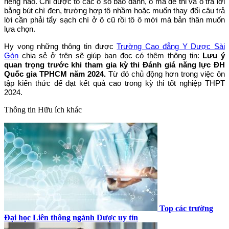
riêng nào. Chỉ được tô các ô số báo danh, ô mã đề thi và ô trả lời
bằng bút chì đen, trường hợp tô nhầm hoặc muốn thay đổi câu trả
lời cần phải tẩy sạch chì ở ô cũ rồi tô ô mới mà bản thân muốn
lựa chọn.
Hy vọng những thông tin được
Trường Cao đẳng Y Dược Sài
Gòn
chia sẻ ở trên sẽ giúp bạn đọc có thêm thông tin:
Lưu ý
quan trọng trước khi tham gia kỳ thi Đánh giá năng lực ĐH
Quốc gia TPHCM năm 2024.
Từ đó chủ động hơn trong việc ôn
tập kiến thức để đạt kết quả cao trong kỳ thi tốt nghiệp THPT
2024.
Thông tin
Hữu ích khác
Top các trường
Đại học Liên thông ngành Dược uy tín