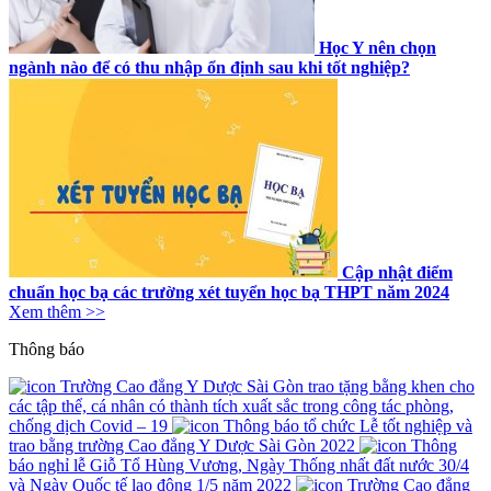
Học Y nên chọn
ngành nào để có thu nhập ổn định sau khi tốt nghiệp?
Cập nhật điểm
chuẩn học bạ các trường xét tuyển học bạ THPT năm 2024
Xem thêm >>
Thông báo
Trường Cao đẳng Y Dược Sài Gòn trao tặng bằng khen cho
các tập thể, cá nhân có thành tích xuất sắc trong công tác phòng,
chống dịch Covid – 19
Thông báo tổ chức Lễ tốt nghiệp và
trao bằng trường Cao đẳng Y Dược Sài Gòn 2022
Thông
báo nghỉ lễ Giỗ Tổ Hùng Vương, Ngày Thống nhất đất nước 30/4
và Ngày Quốc tế lao động 1/5 năm 2022
Trường Cao đẳng