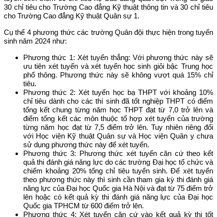
30 chỉ tiêu cho Trường Cao đẳng Kỹ thuật thông tin và 30 chỉ tiêu
cho Trường Cao đẳng Kỹ thuật Quân sự 1.
Cụ thể 4 phương thức các trường Quân đội thực hiện trong tuyển
sinh năm 2024 như:
Phương thức 1:
Xét tuyển thẳng: Với phương thức này sẽ
ưu tiên xét tuyển và xét tuyển học sinh giỏi bậc Trung học
phổ thông. Phương thức này sẽ không vượt quá 15% chỉ
tiêu.
Phương thức 2:
Xét tuyển học bạ THPT với khoảng 10%
chỉ tiêu dành cho các thí sinh đã tốt nghiệp THPT có điểm
tổng kết chung từng năm học THPT đạt từ 7,0 trở lên và
điểm tổng kết các môn thuộc tổ hợp xét tuyển của trường
từng năm học đạt từ 7,5 điểm trở lên. Tuy nhiên riêng đối
với Học viện Kỹ thuật Quân sự và Học viện Quân y chưa
sử dụng phương thức này để xét tuyển.
Phương thức 3:
Phương thức xét tuyển căn cứ theo kết
quả thi đánh giá năng lực do các trường Đại học tổ chức và
chiếm khoảng 20% tổng chỉ tiêu tuyển sinh. Để xét tuyển
theo phương thức này thì sinh cần tham gia kỳ thi đánh giá
năng lực của Đại học Quốc gia Hà Nội và đạt từ 75 điểm trở
lên hoặc có kết quả kỳ thi đánh giá năng lực của Đại học
Quốc gia TPHCM từ 600 điểm trở lên.
Phương thức 4:
Xét tuyển căn cứ vào kết quả kỳ thi tốt