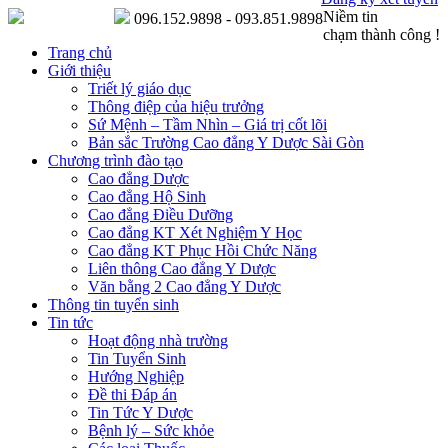
Niềm tin
096.152.9898 - 093.851.9898
chạm thành công !
Trang chủ
Giới thiệu
Triết lý giáo dục
Thông điệp của hiệu trưởng
Sứ Mệnh – Tầm Nhìn – Giá trị cốt lõi
Bản sắc Trường Cao đẳng Y Dược Sài Gòn
Chương trình đào tạo
Cao đẳng Dược
Cao đẳng Hộ Sinh
Cao đẳng Điều Dưỡng
Cao đẳng KT Xét Nghiệm Y Học
Cao đẳng KT Phục Hồi Chức Năng
Liên thông Cao đẳng Y Dược
Văn bằng 2 Cao đẳng Y Dược
Thông tin tuyển sinh
Tin tức
Hoạt động nhà trường
Tin Tuyển Sinh
Hướng Nghiệp
Đề thi Đáp án
Tin Tức Y Dược
Bệnh lý – Sức khỏe