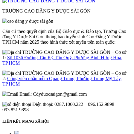
TRƯỜNG CAO ĐẲNG Y DƯỢC SÀI GÒN
Căn cứ theo quyết định của Bộ Giáo dục & Đào tạo, Trường Cao
đẳng Y Dược Sài Gòn thông báo tuyển sinh Cao Đẳng Y Dược
TPHCM năm 2025 theo hình thức xét tuyển trên toàn quốc:
– Cơ sở
1:
Số 1036 Đường Tân Kỳ Tân Quý, Phường Bình Hưng Hòa,
TP.HCM
– Cơ sở
2:
Công viên phần mềm Quang Trung, Phường Trung Mỹ Tây,
TP.HCM
Email:
Cdyduocsaigon@gmail.com
Điện thoại: 0287.1060.222 – 096.152.9898 –
093.851.9898
LIÊN KẾT MẠNG XÃ HỘI