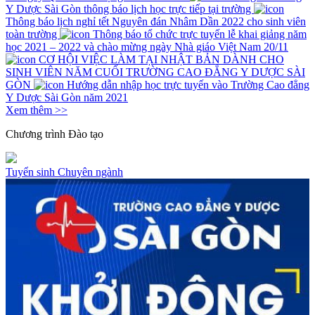
Y Dược Sài Gòn thông báo lịch học trực tiếp tại trường
Thông báo lịch nghỉ tết Nguyên đán Nhâm Dần 2022 cho sinh viên
toàn trường
Thông báo tổ chức trực tuyến lễ khai giảng năm
học 2021 – 2022 và chào mừng ngày Nhà giáo Việt Nam 20/11
CƠ HỘI VIỆC LÀM TẠI NHẬT BẢN DÀNH CHO
SINH VIÊN NĂM CUỐI TRƯỜNG CAO ĐẲNG Y DƯỢC SÀI
GÒN
Hướng dẫn nhập học trực tuyến vào Trường Cao đẳng
Y Dược Sài Gòn năm 2021
Xem thêm >>
Chương trình
Đào tạo
Tuyển sinh
Chuyên ngành