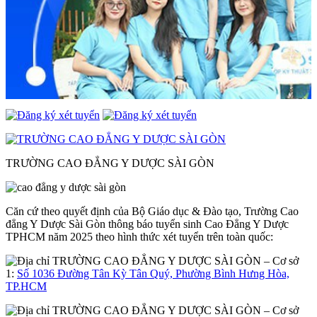
TRƯỜNG CAO ĐẲNG Y DƯỢC SÀI GÒN
Căn cứ theo quyết định của Bộ Giáo dục & Đào tạo, Trường Cao
đẳng Y Dược Sài Gòn thông báo tuyển sinh Cao Đẳng Y Dược
TPHCM năm 2025 theo hình thức xét tuyển trên toàn quốc:
– Cơ sở
1:
Số 1036 Đường Tân Kỳ Tân Quý, Phường Bình Hưng Hòa,
TP.HCM
– Cơ sở