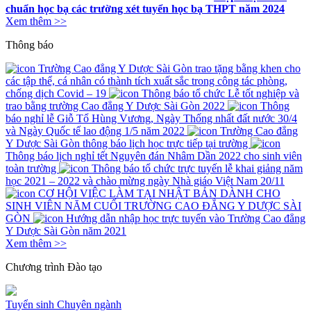
chuẩn học bạ các trường xét tuyển học bạ THPT năm 2024
Xem thêm >>
Thông báo
Trường Cao đẳng Y Dược Sài Gòn trao tặng bằng khen cho
các tập thể, cá nhân có thành tích xuất sắc trong công tác phòng,
chống dịch Covid – 19
Thông báo tổ chức Lễ tốt nghiệp và
trao bằng trường Cao đẳng Y Dược Sài Gòn 2022
Thông
báo nghỉ lễ Giỗ Tổ Hùng Vương, Ngày Thống nhất đất nước 30/4
và Ngày Quốc tế lao động 1/5 năm 2022
Trường Cao đẳng
Y Dược Sài Gòn thông báo lịch học trực tiếp tại trường
Thông báo lịch nghỉ tết Nguyên đán Nhâm Dần 2022 cho sinh viên
toàn trường
Thông báo tổ chức trực tuyến lễ khai giảng năm
học 2021 – 2022 và chào mừng ngày Nhà giáo Việt Nam 20/11
CƠ HỘI VIỆC LÀM TẠI NHẬT BẢN DÀNH CHO
SINH VIÊN NĂM CUỐI TRƯỜNG CAO ĐẲNG Y DƯỢC SÀI
GÒN
Hướng dẫn nhập học trực tuyến vào Trường Cao đẳng
Y Dược Sài Gòn năm 2021
Xem thêm >>
Chương trình
Đào tạo
Tuyển sinh
Chuyên ngành