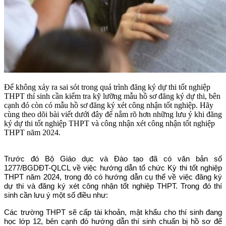
Để không xảy ra sai sót trong quá trình đăng ký dự thi tốt nghiệp
THPT thí sinh cần kiểm tra kỹ lưỡng mẫu hồ sơ đăng ký dự thi, bên
cạnh đó còn có mẫu hồ sơ đăng ký xét công nhận tốt nghiệp. Hãy
cùng theo dõi bài viết dưới đây để nắm rõ hơn những lưu ý khi đăng
ký dự thi tốt nghiệp THPT và công nhận xét công nhận tốt nghiệp
THPT năm 2024.
Trước đó Bộ Giáo dục và Đào tạo đã có văn bản số
1277/BGDĐT-QLCL về việc hướng dẫn tổ chức Kỳ thi tốt nghiệp
THPT năm 2024, trong đó có hướng dẫn cụ thể về việc đăng ký
dự thi và đăng ký xét công nhận tốt nghiệp THPT. Trong đó thí
sinh cần lưu ý một số điều như:
Các trường THPT sẽ cấp tài khoản, mật khẩu cho thí sinh đang
học lớp 12, bên cạnh đó hướng dẫn thí sinh chuẩn bị hồ sơ để