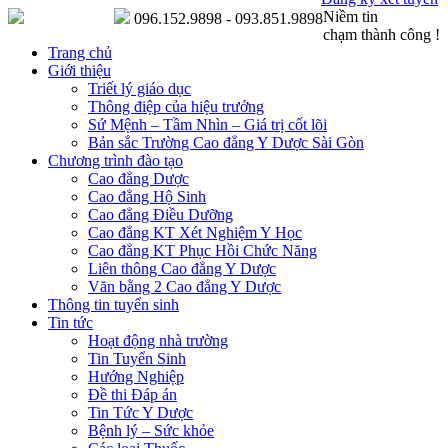
Niềm tin
096.152.9898 - 093.851.9898
chạm thành công !
Trang chủ
Giới thiệu
Triết lý giáo dục
Thông điệp của hiệu trưởng
Sứ Mệnh – Tầm Nhìn – Giá trị cốt lõi
Bản sắc Trường Cao đẳng Y Dược Sài Gòn
Chương trình đào tạo
Cao đẳng Dược
Cao đẳng Hộ Sinh
Cao đẳng Điều Dưỡng
Cao đẳng KT Xét Nghiệm Y Học
Cao đẳng KT Phục Hồi Chức Năng
Liên thông Cao đẳng Y Dược
Văn bằng 2 Cao đẳng Y Dược
Thông tin tuyển sinh
Tin tức
Hoạt động nhà trường
Tin Tuyển Sinh
Hướng Nghiệp
Đề thi Đáp án
Tin Tức Y Dược
Bệnh lý – Sức khỏe