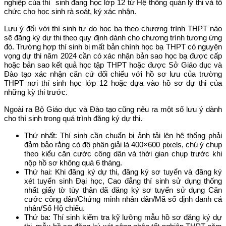
nghiệp của thí sinh đang học lớp 12 từ Hệ thống quản lý thi và tổ
chức cho học sinh rà soát, ký xác nhận.
Lưu ý đối với thí sinh tự do học bạ theo chương trình THPT nào
sẽ đăng ký dự thi theo quy định dành cho chương trình tương ứng
đó. Trường hợp thí sinh bị mất bản chính học bạ THPT có nguyện
vọng dự thi năm 2024 cần có xác nhận bản sao học bạ được cấp
hoặc bản sao kết quả học tập THPT hoặc được Sở Giáo dục và
Đào tạo xác nhận căn cứ đối chiếu với hồ sơ lưu của trường
THPT nơi thí sinh học lớp 12 hoặc dựa vào hồ sơ dự thi của
những kỳ thi trước.
Ngoài ra Bộ Giáo dục và Đào tạo cũng nêu ra một số lưu ý dành
cho thí sinh trong quá trình đăng ký dự thi.
Thứ nhất: Thí sinh cần chuẩn bị ảnh tải lên hệ thống phải
đảm bảo rằng có độ phân giải là 400×600 pixels, chú ý chụp
theo kiểu căn cước công dân và thời gian chụp trước khi
nộp hồ sơ không quá 6 tháng.
Thứ hai: Khi đăng ký dự thi, đăng ký sơ tuyển và đăng ký
xét tuyển sinh Đại học, Cao đẳng thí sinh sử dụng thống
nhất giấy tờ tùy thân đã đăng ký sơ tuyển sử dụng Căn
cước công dân/Chứng minh nhân dân/Mã số định danh cá
nhân/Số Hộ chiếu.
Thứ ba: Thí sinh kiểm tra kỹ lưỡng mẫu hồ sơ đăng ký dự