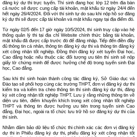
đăng ký dự thi trực tuyến. Thí sinh đang học lớp 12 trên địa bàn
cả nước sẽ được cung cấp tài khoản, mật khẩu từ ngày 24/4 đến
hết ngày 26/4/2024. Đối với thí sinh tự do sau khi nộp hồ sơ đăng
ký dự thi sẽ được cấp tài khoản và mật khẩu ngay tại địa điểm đó.
Từ ngày 02/5 đến 17 giờ ngày 10/5/2024, thí sinh truy cập vào hệ
thống quản lý thi tại địa chỉ Website chính thức bằng tài khoản,
mật khẩu đã được cấp trước đó để đăng nhập. Tiếp đến điền đầy
đủ thông tin cá nhân, thông tin đăng ký dự thi và thông tin đăng ký
xét công nhận tốt nghiệp. Đồng thời đăng ký xét tuyển Đại học,
Cao đẳng hoặc nếu thuộc các đối tượng ưu tiên thí sinh sẽ nộp
giấy tờ chứng minh để được hưởng chế độ trong tuyển sinh Đại
học, Cao đẳng.
Sau khi thí sinh hoàn thành công tác đăng ký, Sở Giáo dục và
Đào tạo sẽ phối hợp cùng các trường THPT, đơn vị đăng ký dự thi
kiểm tra và kiểm tra chéo thông tin thí sinh đăng ký dự thi, đăng
ký xét công nhận tốt nghiệp THPT. Lưu ý rằng những thông tin về
diện ưu tiên, điểm khuyến khích trong xét công nhận tốt nghiệp
THPT và thông tin được hưởng ưu tiên trong tuyển sinh Cao
đẳng, Đại học, ngoài ra tổ chức lưu trữ hồ sơ đăng ký dự thi của
thí sinh.
Nhằm đảm bảo dữ liệu tổ chức thi chính xác các đơn vị đăng ký
dự thi in Phiếu đăng ký dự thi, phiếu đăng ký xét công nhận tốt