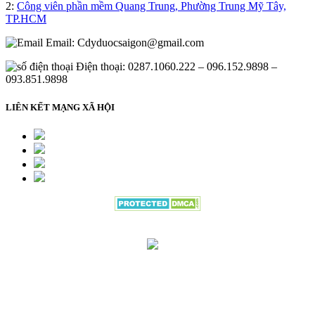
2:
Công viên phần mềm Quang Trung, Phường Trung Mỹ Tây,
TP.HCM
Email:
Cdyduocsaigon@gmail.com
Điện thoại: 0287.1060.222 – 096.152.9898 –
093.851.9898
LIÊN KẾT MẠNG XÃ HỘI
Đang gửi thông tin đăng ký vui lòng
đợi trong giây lát.....