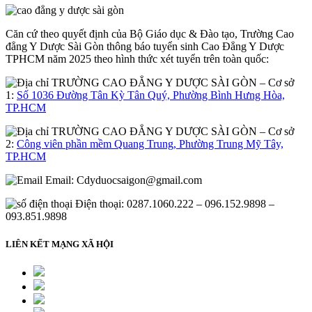
Căn cứ theo quyết định của Bộ Giáo dục & Đào tạo, Trường Cao
đẳng Y Dược Sài Gòn thông báo tuyển sinh Cao Đẳng Y Dược
TPHCM năm 2025 theo hình thức xét tuyển trên toàn quốc:
– Cơ sở
1:
Số 1036 Đường Tân Kỳ Tân Quý, Phường Bình Hưng Hòa,
TP.HCM
– Cơ sở
2:
Công viên phần mềm Quang Trung, Phường Trung Mỹ Tây,
TP.HCM
Email:
Cdyduocsaigon@gmail.com
Điện thoại: 0287.1060.222 – 096.152.9898 –
093.851.9898
LIÊN KẾT MẠNG XÃ HỘI