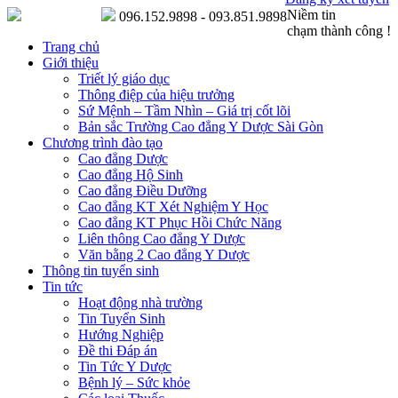
Niềm tin
096.152.9898 - 093.851.9898
chạm thành công !
Trang chủ
Giới thiệu
Triết lý giáo dục
Thông điệp của hiệu trưởng
Sứ Mệnh – Tầm Nhìn – Giá trị cốt lõi
Bản sắc Trường Cao đẳng Y Dược Sài Gòn
Chương trình đào tạo
Cao đẳng Dược
Cao đẳng Hộ Sinh
Cao đẳng Điều Dưỡng
Cao đẳng KT Xét Nghiệm Y Học
Cao đẳng KT Phục Hồi Chức Năng
Liên thông Cao đẳng Y Dược
Văn bằng 2 Cao đẳng Y Dược
Thông tin tuyển sinh
Tin tức
Hoạt động nhà trường
Tin Tuyển Sinh
Hướng Nghiệp
Đề thi Đáp án
Tin Tức Y Dược
Bệnh lý – Sức khỏe