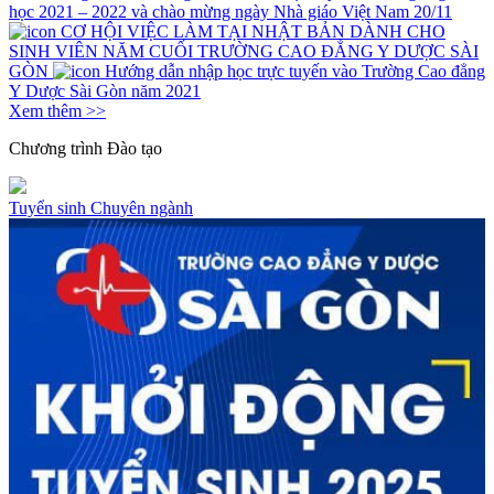
học 2021 – 2022 và chào mừng ngày Nhà giáo Việt Nam 20/11
CƠ HỘI VIỆC LÀM TẠI NHẬT BẢN DÀNH CHO
SINH VIÊN NĂM CUỐI TRƯỜNG CAO ĐẲNG Y DƯỢC SÀI
GÒN
Hướng dẫn nhập học trực tuyến vào Trường Cao đẳng
Y Dược Sài Gòn năm 2021
Xem thêm >>
Chương trình
Đào tạo
Tuyển sinh
Chuyên ngành