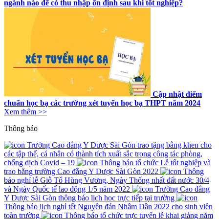
ngành nào để có thu nhập ổn định sau khi tốt nghiệp?
Cập nhật điểm
chuẩn học bạ các trường xét tuyển học bạ THPT năm 2024
Xem thêm >>
Thông báo
Trường Cao đẳng Y Dược Sài Gòn trao tặng bằng khen cho
các tập thể, cá nhân có thành tích xuất sắc trong công tác phòng,
chống dịch Covid – 19
Thông báo tổ chức Lễ tốt nghiệp và
trao bằng trường Cao đẳng Y Dược Sài Gòn 2022
Thông
báo nghỉ lễ Giỗ Tổ Hùng Vương, Ngày Thống nhất đất nước 30/4
và Ngày Quốc tế lao động 1/5 năm 2022
Trường Cao đẳng
Y Dược Sài Gòn thông báo lịch học trực tiếp tại trường
Thông báo lịch nghỉ tết Nguyên đán Nhâm Dần 2022 cho sinh viên
toàn trường
Thông báo tổ chức trực tuyến lễ khai giảng năm