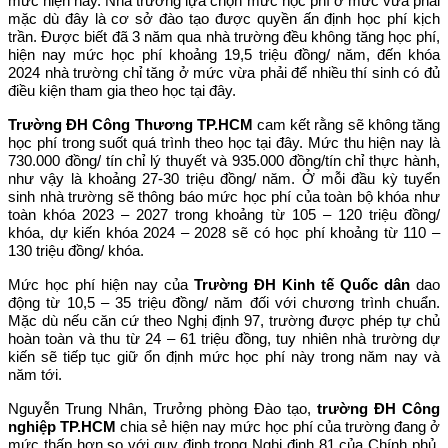
mức hiện nay. Nhà trường lựa chọn mức học phí ở mức vừa phải
mặc dù đây là cơ sở đào tạo được quyền ấn định học phí kịch
trần. Được biết đã 3 năm qua nhà trường đều không tăng học phí,
hiện nay mức học phí khoảng 19,5 triệu đồng/ năm, đến khóa
2024 nhà trường chỉ tăng ở mức vừa phải để nhiều thí sinh có đủ
điều kiện tham gia theo học tại đây.
Trường ĐH Công Thương TP.HCM
cam kết rằng sẽ không tăng
học phí trong suốt quá trình theo học tại đây. Mức thu hiện nay là
730.000 đồng/ tín chỉ lý thuyết và 935.000 đồng/tín chỉ thực hành,
như vậy là khoảng 27-30 triệu đồng/ năm. Ở mỗi đầu kỳ tuyển
sinh nhà trường sẽ thông báo mức học phí của toàn bộ khóa như
toàn khóa 2023 – 2027 trong khoảng từ 105 – 120 triệu đồng/
khóa, dự kiến khóa 2024 – 2028 sẽ có học phí khoảng từ 110 –
130 triệu đồng/ khóa.
Mức học phí hiện nay của
Trường ĐH Kinh tế Quốc dân
dao
động từ 10,5 – 35 triệu đồng/ năm đối với chương trình chuẩn.
Mặc dù nếu căn cứ theo Nghị định 97, trường được phép tự chủ
hoàn toàn và thu từ 24 – 61 triệu đồng, tuy nhiên nhà trường dự
kiến sẽ tiếp tục giữ ổn định mức học phí này trong năm nay và
năm tới.
Nguyễn Trung Nhân, Trưởng phòng Đào tạo,
trường ĐH Công
nghiệp TP.HCM
chia sẻ hiện nay mức học phí của trường đang ở
mức thấp hơn so với quy định trong Nghị định 81 của Chính phủ.