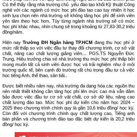
Có thể thấy rằng nhà trường chủ yếu đào tạo khối Kỹ thuật Công
nghệ với các ngành có mức học phí đào tạo cao tuy nhiên ít học
sinh lựa chọn nên nhà trường sẽ không tăng học phí để sinh viên
yên tâm theo học hơn. Tùy từng ngành nhà trường sẽ có mức
học phí khác nhau, nhìn chung sẽ trong khoảng từ 27,83-30,2 triệu
đồng/năm.
Hiện nay
Trường ĐH Ngân hàng TP.HCM
đang thu học phí ở
mức rất thấp so với việc đầu tư thay đổi chương trình, cơ sở vật
chất, nâng cao chất lượng giảng viên… PGS.TS Nguyễn Đức
Trung, Hiệu trưởng chia sẻ nhà trường thu mức học phí thấp bởi
mong muốn tất cả sinh viên được học và trải nghiệm như ở môi
trường quốc tế, bên cạnh đó trường rất chú trọng đầu tư cả việc
học tiếng Anh, thể thao, sân bãi..
Được biết nhiều năm nay, nhà trường đa dạng hóa các nguồn thu
nên nhất thiết không cần tăng học phí lên mức cao mà vẫn đảm
bảo được việc đầu tư cơ sở vật chất, cơ sở dữ liệu, nâng cao
chất lượng đào tạo. Mức học phí dự kiến cho năm học 2024 –
2025 theo chương trình chính quy là gần 10,6 triệu đồng/ học kỳ.
Còn đối với chương trình chính quy chất lượng cao, Tiếng anh
bán phần và chương trình đào tạo đặc biệt dự kiến là 20,2 triệu
đồng/ học kỳ.