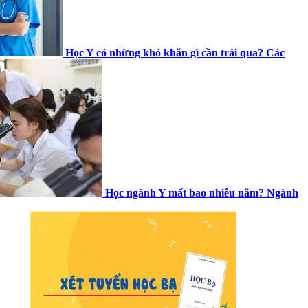
Học Y có những khó khăn gì cần trải qua? Các
Học ngành Y mất bao nhiêu năm? Ngành