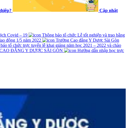
ghiệp?
Cập nhật
 dịch Covid – 19
Thông báo tổ chức Lễ tốt nghiệp và trao bằng
lao động 1/5 năm 2022
Trường Cao đẳng Y Dược Sài Gòn
́o tổ chức trực tuyến lễ khai giảng năm học 2021 – 2022 và chào
 CAO ĐẲNG Y DƯỢC SÀI GÒN
Hướng dẫn nhập học trực