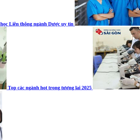
 học Liên thông ngành Dược uy tín
Top các ngành hot trong tương lai 2025