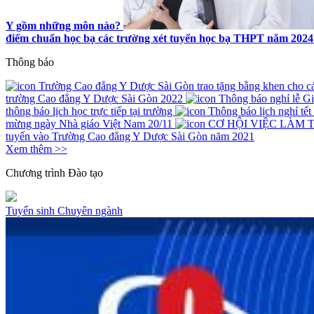
Y gồm những môn nào?
điểm chuẩn học bạ các trường xét tuyển học bạ THPT năm 2024
Thông báo
Trường Cao đẳng Y Dược Sài Gòn trao tặng bằng khen cho các 
trường Cao đẳng Y Dược Sài Gòn 2022
Thông báo nghỉ lễ G
thông báo lịch học trực tiếp tại trường
Thông báo lịch nghỉ tế
mừng ngày Nhà giáo Việt Nam 20/11
CƠ HỘI VIỆC LÀM 
tuyến vào Trường Cao đẳng Y Dược Sài Gòn năm 2021
Xem thêm >>
Chương trình
Đào tạo
Tuyển sinh
Chuyên ngành