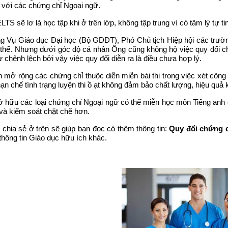
n với các chứng chỉ Ngoại ngữ.
S sẽ lơ là học tập khi ở trên lớp, không tập trung vì có tâm lý tự ti
g Vụ Giáo dục Đại học (Bộ GDĐT), Phó Chủ tịch Hiệp hội các trường
 thế. Nhưng dưới góc độ cá nhân Ông cũng không hộ việc quy đổi chứ
hênh lệch bởi vậy việc quy đổi diễn ra là điều chưa hợp lý.
n mở rộng các chứng chỉ thuộc diễn miễn bài thi trong việc xét côn
hạn chế tình trạng luyện thi ồ ạt không đảm bảo chất lượng, hiệu quả
 hữu các loại chứng chỉ Ngoại ngữ có thể miễn học môn Tiếng anh ở 
và kiểm soát chặt chẽ hơn.
n
chia sẻ ở trên sẽ giúp bạn đọc có thêm thông tin:
Quy đổi chứng c
hông tin Giáo dục hữu ích khác.