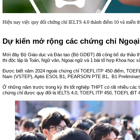
Hiện nay việc quy đổi chứng chỉ IELTS 4.0 thành điểm 10 và miễn th
Dự kiến mở rộng các chứng chỉ Ngoạ
Mới đây Bộ Giáo dục và Đào tạo (Bộ GDĐT) đã công bố dự thảo thôn
thi độc lập là Toán, Ngữ văn, Ngoại ngữ và 1 bài tổ hợp Khoa học x
Được biết năm 2024 ngoài chứng chỉ TOEFL ITP 450 điểm, TOEFL i
Nam (VSTEP), Aptis ESOL B1, PEARSON PTE B1, B1 Preliminary/B1
Ở những năm trước trong kỳ thi tốt nghiệp THPT có rất nhiều các t
chứng chỉ được quy đổi là IELTS 4.0, TOEFL ITP 450, TOEFL iBT 45