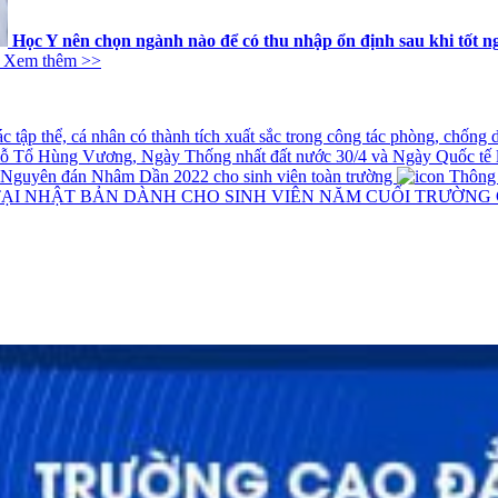
Học Y nên chọn ngành nào để có thu nhập ổn định sau khi tốt n
Xem thêm >>
tập thể, cá nhân có thành tích xuất sắc trong công tác phòng, chống
iỗ Tổ Hùng Vương, Ngày Thống nhất đất nước 30/4 và Ngày Quốc tế 
t Nguyên đán Nhâm Dần 2022 cho sinh viên toàn trường
Thông ba
TẠI NHẬT BẢN DÀNH CHO SINH VIÊN NĂM CUỐI TRƯỜNG