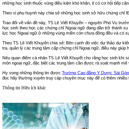
những học sinh thuộc vùng điều kiện khó khăn, ít có cơ hội tiếp cậ
Theo vị phụ huynh này chia sẻ những học sinh sở hữu chứng chỉ IELT
Trao đổi về vấn đề này, TS Lê Viết Khuyến – nguyên Phó Vụ trưởn
học sinh theo học các chứng chỉ Ngoại ngữ đang dần trở thành xu
lực học Ngoại ngữ ở những vùng miền còn chưa đồng đều và có sự c
Theo TS Lê Viết Khuyến chia sẻ: Bên cạnh đó việc dự thảo dự kiế
tra, quản lý các trung tâm cấp chứng chỉ Ngoại ngữ, điều này giúp 
Nêu quan điểm cá nhân TS Lê Viết Khuyết cho rằng học sinh khi sở
môn ngoại ngữ, đặc biệt các trung tâm cần được rà soát mạnh mẽ 
Hy vọng những thông tin được
Trường Cao đẳng Y Dược Sài Gò
đọc hãy thường xuyên truy cập chuyên mục này để có thêm nhiều t
Thông tin
Hữu ích khác