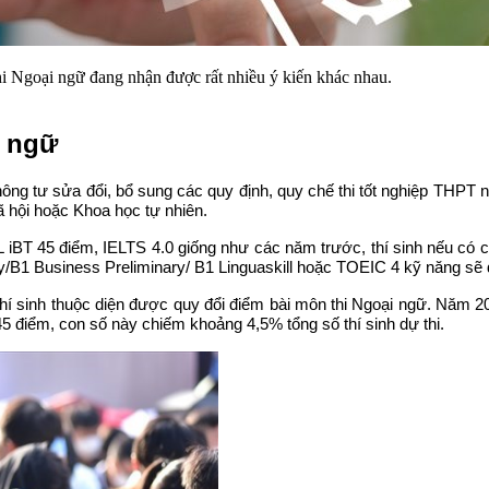
i Ngoại ngữ đang nhận được rất nhiều ý kiến khác nhau.
i ngữ
g tư sửa đổi, bổ sung các quy định, quy chế thi tốt nghiệp THPT năm
ã hội hoặc Khoa học tự nhiên.
BT 45 điểm, IELTS 4.0 giống như các năm trước, thí sinh nếu có ch
 Business Preliminary/ B1 Linguaskill hoặc TOEIC 4 kỹ năng sẽ đ
hí sinh thuộc diện được quy đổi điểm bài môn thi Ngoại ngữ. Năm 20
 điểm, con số này chiếm khoảng 4,5% tổng số thí sinh dự thi.