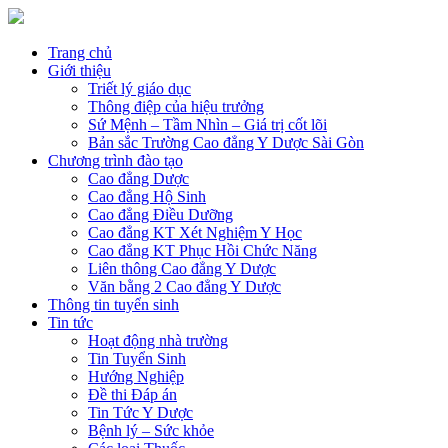
Trang chủ
Giới thiệu
Triết lý giáo dục
Thông điệp của hiệu trưởng
Sứ Mệnh – Tầm Nhìn – Giá trị cốt lõi
Bản sắc Trường Cao đẳng Y Dược Sài Gòn
Chương trình đào tạo
Cao đẳng Dược
Cao đẳng Hộ Sinh
Cao đẳng Điều Dưỡng
Cao đẳng KT Xét Nghiệm Y Học
Cao đẳng KT Phục Hồi Chức Năng
Liên thông Cao đẳng Y Dược
Văn bằng 2 Cao đẳng Y Dược
Thông tin tuyển sinh
Tin tức
Hoạt động nhà trường
Tin Tuyển Sinh
Hướng Nghiệp
Đề thi Đáp án
Tin Tức Y Dược
Bệnh lý – Sức khỏe