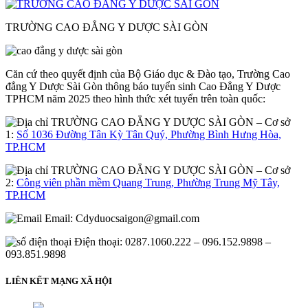
TRƯỜNG CAO ĐẲNG Y DƯỢC SÀI GÒN
Căn cứ theo quyết định của Bộ Giáo dục & Đào tạo, Trường Cao
đẳng Y Dược Sài Gòn thông báo tuyển sinh Cao Đẳng Y Dược
TPHCM năm 2025 theo hình thức xét tuyển trên toàn quốc:
– Cơ sở
1:
Số 1036 Đường Tân Kỳ Tân Quý, Phường Bình Hưng Hòa,
TP.HCM
– Cơ sở
2:
Công viên phần mềm Quang Trung, Phường Trung Mỹ Tây,
TP.HCM
Email:
Cdyduocsaigon@gmail.com
Điện thoại: 0287.1060.222 – 096.152.9898 –
093.851.9898
LIÊN KẾT MẠNG XÃ HỘI