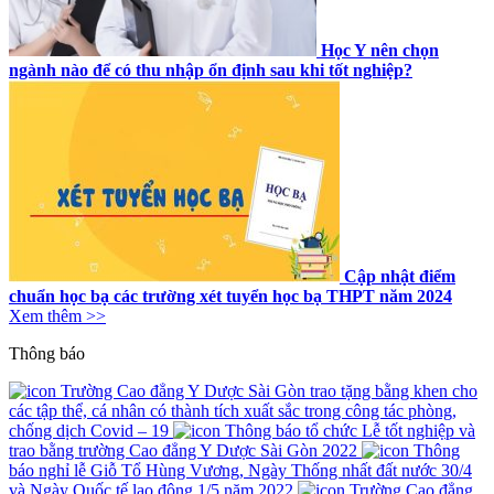
Học Y nên chọn
ngành nào để có thu nhập ổn định sau khi tốt nghiệp?
Cập nhật điểm
chuẩn học bạ các trường xét tuyển học bạ THPT năm 2024
Xem thêm >>
Thông báo
Trường Cao đẳng Y Dược Sài Gòn trao tặng bằng khen cho
các tập thể, cá nhân có thành tích xuất sắc trong công tác phòng,
chống dịch Covid – 19
Thông báo tổ chức Lễ tốt nghiệp và
trao bằng trường Cao đẳng Y Dược Sài Gòn 2022
Thông
báo nghỉ lễ Giỗ Tổ Hùng Vương, Ngày Thống nhất đất nước 30/4
và Ngày Quốc tế lao động 1/5 năm 2022
Trường Cao đẳng