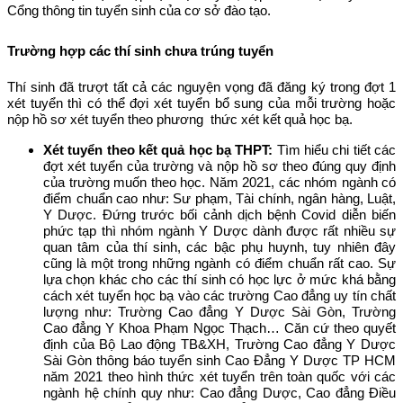
Cổng thông tin tuyển sinh của cơ sở đào tạo.
Trường hợp các thí sinh chưa trúng tuyển
Thí sinh đã trượt tất cả các nguyện vọng đã đăng ký trong đợt 1
xét tuyển thì có thể đợi xét tuyển bổ sung của mỗi trường hoặc
nộp hồ sơ xét tuyển theo phương thức xét kết quả học bạ.
Xét tuyển theo kết quả học bạ THPT:
Tìm hiểu chi tiết các
đợt xét tuyển của trường và nộp hồ sơ theo đúng quy định
của trường muốn theo học. Năm 2021, các nhóm ngành có
điểm chuẩn cao như: Sư phạm, Tài chính, ngân hàng, Luật,
Y Dược. Đứng trước bối cảnh dịch bệnh Covid diễn biến
phức tạp thì nhóm ngành Y Dược dành được rất nhiều sự
quan tâm của thí sinh, các bậc phụ huynh, tuy nhiên đây
cũng là một trong những ngành có điểm chuẩn rất cao. Sự
lựa chọn khác cho các thí sinh có học lực ở mức khá bằng
cách xét tuyển học bạ vào các trường Cao đẳng uy tín chất
lượng như: Trường Cao đẳng Y Dược Sài Gòn, Trường
Cao đẳng Y Khoa Phạm Ngọc Thạch…
Căn cứ theo quyết
định của Bộ Lao động TB&XH, Trường Cao đẳng Y Dược
Sài Gòn thông báo tuyển sinh Cao Đẳng Y Dược TP HCM
năm 2021 theo hình thức xét tuyển trên toàn quốc với các
ngành hệ chính quy như: Cao đẳng Dược, Cao đẳng Điều