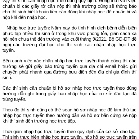
vậy thí sinh cần nhập học theo đúng quy định. Đồng thời với việc
chuẩn bị các giấy tờ cần nộp thì nhà trường cũng sẽ thông báo
cho thí sinh biết khoản tiền cần đóng khi nhập học để chuẩn bị và
nộp khi đến nhập học.
– Nhập học trực tuyến: Năm nay do tình hình dịch bệnh diễn biến
phức tạp nhiều thí sinh ở trong khu vực phong tỏa, giãn cách xã
hội nên chưa thể đến trường vào cuối tháng 9/2021, Bộ GD-ĐT đề
nghị các trường đại học cho thí sinh xác nhận nhập học trực
tuyến.
Bên cạnh việc xác nhận nhập học trực tuyến thành công thì các
trường sẽ gửi giấy báo trúng tuyển qua địa chỉ email hoặc gửi
chuyển phát nhanh qua đường bưu điện đến địa chỉ gia đình thí
sinh.
Các thí sinh cần chuẩn bị hồ sơ nhập học trực tuyến theo đúng
hướng dẫn ghi trong giấy báo nhập học của cơ sở đào tạo đã
trúng tuyển.
Theo đó thí sinh cũng có thể scan hồ sơ nhập học để làm thủ tục
nhập học trực tuyến theo hướng dẫn và hồ sơ bản cứng sẽ nộp
khi thí sinh đến trường học trực tiếp.
Thời gian nhập học trực tuyến theo quy định của cơ sở đào tạo.
Thí sinh thực hiện nhập học trực tuyến, nộp hồ sơ trực tuyến trên