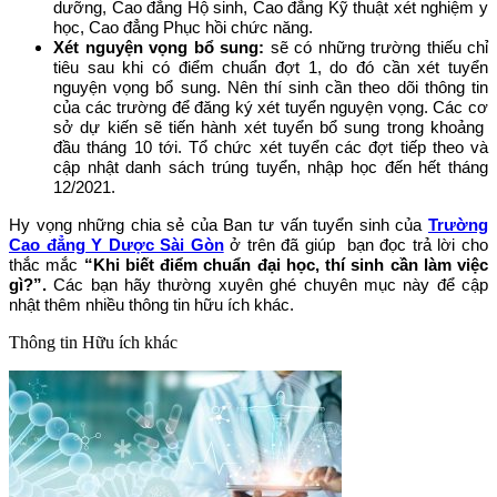
dưỡng, Cao đẳng Hộ sinh, Cao đẳng Kỹ thuật xét nghiệm y
học, Cao đẳng Phục hồi chức năng.
Xét nguyện vọng bổ sung:
sẽ có những trường thiếu chỉ
tiêu sau khi có điểm chuẩn đợt 1, do đó cần xét tuyển
nguyện vọng bổ sung. Nên thí sinh cần theo dõi thông tin
của các trường để đăng ký xét tuyển nguyện vọng. Các cơ
sở dự kiến sẽ tiến hành xét tuyển bổ sung trong khoảng
đầu tháng 10 tới. Tổ chức xét tuyển các đợt tiếp theo và
cập nhật danh sách trúng tuyển, nhập học đến hết tháng
12/2021.
Hy vọng những chia sẻ của Ban tư vấn tuyển sinh của
Trường
Cao đẳng Y Dược Sài Gòn
ở trên đã giúp bạn đọc trả lời cho
thắc mắc
“
Khi biết điểm chuẩn đại học, thí sinh cần làm việc
gì?
”.
Các bạn hãy thường xuyên ghé chuyên mục này để cập
nhật thêm nhiều thông tin hữu ích khác.
Thông tin
Hữu ích khác