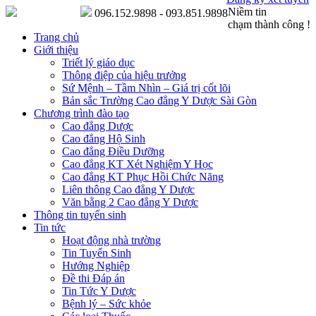
Niềm tin
096.152.9898 - 093.851.9898
chạm thành công !
Trang chủ
Giới thiệu
Triết lý giáo dục
Thông điệp của hiệu trưởng
Sứ Mệnh – Tầm Nhìn – Giá trị cốt lõi
Bản sắc Trường Cao đẳng Y Dược Sài Gòn
Chương trình đào tạo
Cao đẳng Dược
Cao đẳng Hộ Sinh
Cao đẳng Điều Dưỡng
Cao đẳng KT Xét Nghiệm Y Học
Cao đẳng KT Phục Hồi Chức Năng
Liên thông Cao đẳng Y Dược
Văn bằng 2 Cao đẳng Y Dược
Thông tin tuyển sinh
Tin tức
Hoạt động nhà trường
Tin Tuyển Sinh
Hướng Nghiệp
Đề thi Đáp án
Tin Tức Y Dược
Bệnh lý – Sức khỏe