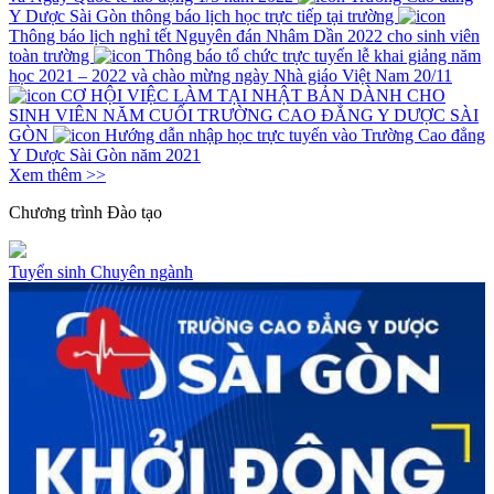
Y Dược Sài Gòn thông báo lịch học trực tiếp tại trường
Thông báo lịch nghỉ tết Nguyên đán Nhâm Dần 2022 cho sinh viên
toàn trường
Thông báo tổ chức trực tuyến lễ khai giảng năm
học 2021 – 2022 và chào mừng ngày Nhà giáo Việt Nam 20/11
CƠ HỘI VIỆC LÀM TẠI NHẬT BẢN DÀNH CHO
SINH VIÊN NĂM CUỐI TRƯỜNG CAO ĐẲNG Y DƯỢC SÀI
GÒN
Hướng dẫn nhập học trực tuyến vào Trường Cao đẳng
Y Dược Sài Gòn năm 2021
Xem thêm >>
Chương trình
Đào tạo
Tuyển sinh
Chuyên ngành