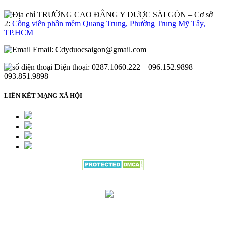
– Cơ sở
2:
Công viên phần mềm Quang Trung, Phường Trung Mỹ Tây,
TP.HCM
Email:
Cdyduocsaigon@gmail.com
Điện thoại: 0287.1060.222 – 096.152.9898 –
093.851.9898
LIÊN KẾT MẠNG XÃ HỘI
Đang gửi thông tin đăng ký vui lòng