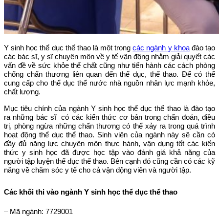
Y sinh học thể dục thể thao là một trong
các ngành y khoa
đào tạo
các bác sĩ, y sĩ chuyên môn về y tế vận động nhằm giải quyết các
vấn đề về sức khỏe thể chất cũng như tiến hành các cách phòng
chống chấn thương liên quan đến thể dục, thể thao. Để có thể
cung cấp cho thể dục thể nước nhà nguồn nhân lực mạnh khỏe,
chất lượng.
Mục tiêu chính của ngành Y sinh học thể dục thể thao là đào tạo
ra những bác sĩ có các kiến thức cơ bản trong chẩn đoán, điều
trị, phòng ngừa những chấn thương có thể xảy ra trong quá trình
hoạt động thể dục thể thao. Sinh viên của ngành này sẽ cần có
đầy đủ năng lực chuyên môn thực hành, vận dụng tốt các kiến
thức y sinh học đã được học tập vào đánh giá khả năng của
người tập luyện thể dục thể thao. Bên cạnh đó cũng cần có các kỹ
năng về chăm sóc y tế cho cả vận động viên và người tập.
Các khối thi vào ngành Y sinh học thể dục thể thao
– Mã ngành: 7729001