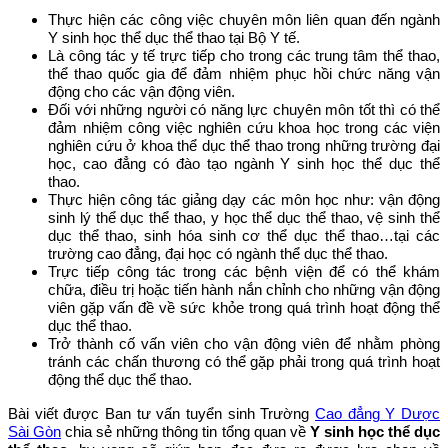
Thực hiện các công việc chuyên môn liên quan đến ngành
Y sinh học thể dục thể thao tại Bộ Y tế.
Là công tác y tế trực tiếp cho trong các trung tâm thể thao,
thể thao quốc gia để đảm nhiệm phục hồi chức năng vận
động cho các vận động viên.
Đối với những người có năng lực chuyên môn tốt thì có thể
đảm nhiệm công việc nghiên cứu khoa học trong các viện
nghiên cứu ở khoa thể dục thể thao trong những trường đại
học, cao đẳng có đào tạo ngành Y sinh học thể dục thể
thao.
Thực hiện công tác giảng dạy các môn học như: vận động
sinh lý thể dục thể thao, y học thể dục thể thao, vệ sinh thể
dục thể thao, sinh hóa sinh cơ thể dục thể thao…tại các
trường cao đẳng, đại học có ngành thể dục thể thao.
Trực tiếp công tác trong các bệnh viện để có thể khám
chữa, điều trị hoặc tiến hành nắn chỉnh cho những vận động
viên gặp vấn đề về sức khỏe trong quá trình hoạt động thể
dục thể thao.
Trở thành cố vấn viên cho vận động viên để nhằm phòng
tránh các chấn thương có thể gặp phải trong quá trình hoạt
động thể dục thể thao.
Bài viết được Ban tư vấn tuyển sinh Trường
Cao đẳng Y Dược
Sài Gòn
chia sẻ những thông tin tổng quan về
Y sinh học thể dục