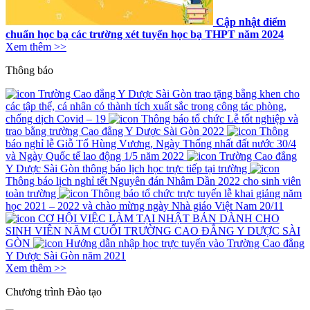
Cập nhật điểm
chuẩn học bạ các trường xét tuyển học bạ THPT năm 2024
Xem thêm >>
Thông báo
Trường Cao đẳng Y Dược Sài Gòn trao tặng bằng khen cho
các tập thể, cá nhân có thành tích xuất sắc trong công tác phòng,
chống dịch Covid – 19
Thông báo tổ chức Lễ tốt nghiệp và
trao bằng trường Cao đẳng Y Dược Sài Gòn 2022
Thông
báo nghỉ lễ Giỗ Tổ Hùng Vương, Ngày Thống nhất đất nước 30/4
và Ngày Quốc tế lao động 1/5 năm 2022
Trường Cao đẳng
Y Dược Sài Gòn thông báo lịch học trực tiếp tại trường
Thông báo lịch nghỉ tết Nguyên đán Nhâm Dần 2022 cho sinh viên
toàn trường
Thông báo tổ chức trực tuyến lễ khai giảng năm
học 2021 – 2022 và chào mừng ngày Nhà giáo Việt Nam 20/11
CƠ HỘI VIỆC LÀM TẠI NHẬT BẢN DÀNH CHO
SINH VIÊN NĂM CUỐI TRƯỜNG CAO ĐẲNG Y DƯỢC SÀI
GÒN
Hướng dẫn nhập học trực tuyến vào Trường Cao đẳng
Y Dược Sài Gòn năm 2021
Xem thêm >>
Chương trình
Đào tạo