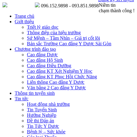
Niềm tin
096.152.9898 - 093.851.9898
chạm thành công !
Trang chủ
Giới thiệu
Triết lý giáo dục
Thông điệp của hiệu trưởng
Sứ Mệnh – Tầm Nhìn – Giá trị cốt lõi
Bản sắc Trường Cao đẳng Y Dược Sài Gòn
Chương trình đào tạo
Cao đẳng Dược
Cao đẳng Hộ Sinh
Cao đẳng Điều Dưỡng
Cao đẳng KT Xét Nghiệm Y Học
Cao đẳng KT Phục Hồi Chức Năng
Liên thông Cao đẳng Y Dược
Văn bằng 2 Cao đẳng Y Dược
Thông tin tuyển sinh
Tin tức
Hoạt động nhà trường
Tin Tuyển Sinh
Hướng Nghiệp
Đề thi Đáp án
Tin Tức Y Dược
Bệnh lý – Sức khỏe