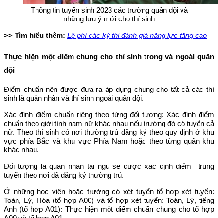
Thông tin tuyển sinh 2023 các trường quân đội và
những lưu ý mới cho thí sinh
>> Tìm hiểu thêm:
Lệ phí các kỳ thi đánh giá năng lực tăng cao
Thực hiện một điểm chung cho thí sinh trong và ngoài quân
đội
Điểm chuẩn nên được đưa ra áp dụng chung cho tất cả các thí
sinh là quân nhân và thí sinh ngoài quân đội.
Xác định điểm chuẩn riêng theo từng đối tượng: Xác định điểm
chuẩn theo giới tính nam nữ khác nhau nếu trường đó có tuyển cả
nữ. Theo thí sinh có nơi thường trú đăng ký theo quy định ở khu
vực phía Bắc và khu vực Phía Nam hoặc theo từng quân khu
khác nhau.
Đối tượng là quân nhân tại ngũ sẽ được xác định điểm trúng
tuyển theo nơi đã đăng ký thường trú.
Ở những học viện hoặc trường có xét tuyển tổ hợp xét tuyển:
Toán, Lý, Hóa (tổ hợp A00) và tổ hợp xét tuyển: Toán, Lý, tiếng
Anh (tổ hợp A01): Thực hiện một điểm chuẩn chung cho tổ hợp
A00 và tổ hợp A01.