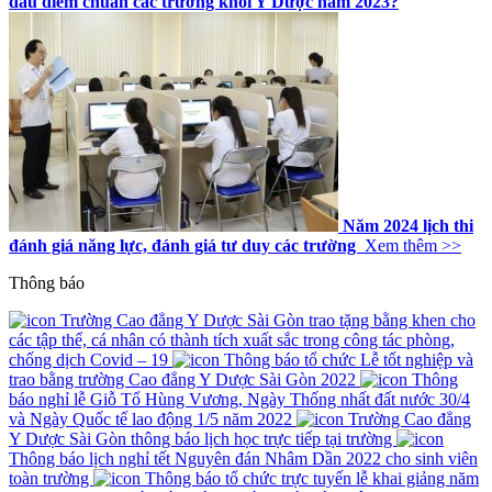
đầu điểm chuẩn các trường khối Y Dược năm 2023?
Năm 2024 lịch thi
đánh giá năng lực, đánh giá tư duy các trường
Xem thêm >>
Thông báo
Trường Cao đẳng Y Dược Sài Gòn trao tặng bằng khen cho
các tập thể, cá nhân có thành tích xuất sắc trong công tác phòng,
chống dịch Covid – 19
Thông báo tổ chức Lễ tốt nghiệp và
trao bằng trường Cao đẳng Y Dược Sài Gòn 2022
Thông
báo nghỉ lễ Giỗ Tổ Hùng Vương, Ngày Thống nhất đất nước 30/4
và Ngày Quốc tế lao động 1/5 năm 2022
Trường Cao đẳng
Y Dược Sài Gòn thông báo lịch học trực tiếp tại trường
Thông báo lịch nghỉ tết Nguyên đán Nhâm Dần 2022 cho sinh viên
toàn trường
Thông báo tổ chức trực tuyến lễ khai giảng năm