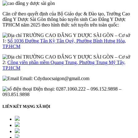
Căn cứ theo quyết định của Bộ Giáo dục & Đào tạo, Trường Cao
đẳng Y Dược Sài Gòn thông báo tuyển sinh Cao Đẳng Y Dược
TPHCM năm 2025 theo hình thức xét tuyển trên toàn quốc:
– Cơ sở
1:
Số 1036 Đường Tân Kỳ Tân Quý, Phường Bình Hưng Hòa,
TP.HCM
– Cơ sở
2:
Công viên phần mềm Quang Trung, Phường Trung Mỹ Tây,
TP.HCM
Email:
Cdyduocsaigon@gmail.com
Điện thoại: 0287.1060.222 – 096.152.9898 –
093.851.9898
LIÊN KẾT MẠNG XÃ HỘI