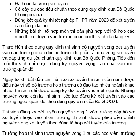
Đã hoàn tất vòng sơ tuyển.
Có đầy đủ các tiêu chuẩn theo đúng quy định của Bộ Quốc
Phòng đưa ra.
Dùng kết quả kỳ thi tốt nghiệp THPT năm 2023 để xét tuyển
cao đẳng, đại học.
Những bài thi, tổ hợp môn thi cần phù hợp với tổ hợp các
môn thi xét tuyển vào trường quân đội thí sinh đã đăng ký.
Thực hiện theo đúng quy định thí sinh có nguyện vọng xét tuyển
vào các trường quân đội thì trước đó phải trải qua vòng sơ tuyển
và đáp ứng đủ tiêu chuẩn quy định của Bộ Quốc Phòng. Tiếp đến
mỗi thí sinh chỉ được đăng ký nguyện vọng cao nhất vào một
trường quân đội.
Ngay từ khi bắt đầu làm hồ sơ sơ tuyển thí sinh cần nắm được
điều này vì sẽ có trường hợp trường có đào tạo nhiều ngành khác
nhau, thí sinh chỉ được đăng ký dự tuyển vào một ngành. Những
nguyện vọng còn lại thí sinh tiếp tục đăng ký xét tuyển vào các
trường ngoài quân đội theo đúng quy định của Bộ GD&ĐT.
Thí sinh đăng ký xét tuyển nguyện vọng 1 vào trường nộp hồ sơ
sơ tuyển hoặc vào nhóm trường thí sinh được phép điều chỉnh
nguyện vọng xét tuyển theo đúng tổ hợp xét tuyển của trường.
Trường hợp thí sinh trượt nguyện vọng 1 tại các học viện, trường