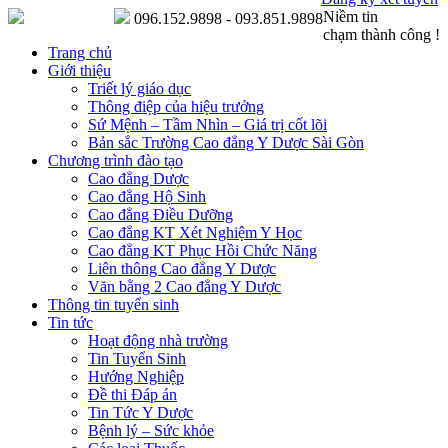
Niềm tin
096.152.9898 - 093.851.9898
chạm thành công !
Trang chủ
Giới thiệu
Triết lý giáo dục
Thông điệp của hiệu trưởng
Sứ Mệnh – Tầm Nhìn – Giá trị cốt lõi
Bản sắc Trường Cao đẳng Y Dược Sài Gòn
Chương trình đào tạo
Cao đẳng Dược
Cao đẳng Hộ Sinh
Cao đẳng Điều Dưỡng
Cao đẳng KT Xét Nghiệm Y Học
Cao đẳng KT Phục Hồi Chức Năng
Liên thông Cao đẳng Y Dược
Văn bằng 2 Cao đẳng Y Dược
Thông tin tuyển sinh
Tin tức
Hoạt động nhà trường
Tin Tuyển Sinh
Hướng Nghiệp
Đề thi Đáp án
Tin Tức Y Dược
Bệnh lý – Sức khỏe