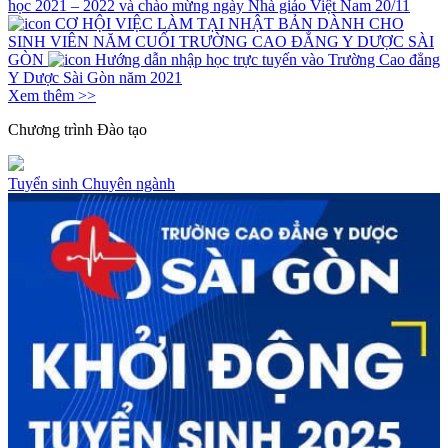
học 2021 – 2022 và chào mừng ngày Nhà giáo Việt Nam 20/11
CƠ HỘI VIỆC LÀM TẠI NHẬT BẢN DÀNH CHO
SINH VIÊN NĂM CUỐI TRƯỜNG CAO ĐẲNG Y DƯỢC SÀI
GÒN
Hướng dẫn nhập học trực tuyến vào Trường Cao đẳng
Y Dược Sài Gòn năm 2021
Xem thêm >>
Chương trình
Đào tạo
Tuyển sinh
Chuyên ngành