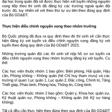
đại học trong quân đội sẽ được thực hiện xét tuyển những nguyện
vọng tiếp theo thí sinh đã đăng ký các trường ngoài quân đội
trước đó, tuy nhiên sẽ xét theo thứ tự ưu tiên theo đúng quy định
của Bộ GD&ĐT.
Thực hiện điều chỉnh nguyện vọng theo nhóm trường
Bộ Quốc phòng đã đưa ra quy định theo đó thí sinh sẽ cần thực
hiện đăng ký xét tuyển và điều chỉnh nguyện vọng đăng ký xét
tuyển theo đúng quy định của Bộ GD&ĐT 2023.
Những trường quân đội các thí sinh sẽ nộp hồ sơ sơ tuyển và
điều chỉnh nguyện vọng theo nhóm trường đăng ký xét tuyển. Cụ
thể:
Các học viện thuộc nhóm 1 bao gồm: Biên phòng, Hải quân, Hậu
cần, Phòng không – Không quân (hệ Chỉ huy tham mưu) và các
trường sĩ quan: Lục quân 1, Lục quân 2, Đặc công, Chính trị, Tăng
Thiết giáp, Pháo binh, Phòng hóa, Thông tin, Công binh.
Các học viện thuộc nhóm 2 bao gồm: Quân y, Khoa học quân sự,
Kỹ thuật quân sự, Phòng không – Không quân (hệ Kỹ sư hàng
không).
Tất cả đều cần thực hiện theo đúng theo quy định của Bộ GD&ĐT