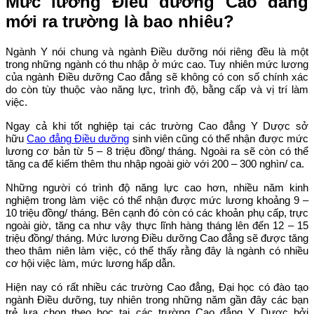
Mức lương Điều dưỡng Cao đẳng
mới ra trường là bao nhiêu?
Ngành Y nói chung và ngành Điều dưỡng nói riêng đều là một
trong những ngành có thu nhập ở mức cao. Tuy nhiên mức lương
của ngành Điều dưỡng Cao đẳng sẽ không có con số chính xác
do còn tùy thuộc vào năng lực, trình độ, bằng cấp và vị trí làm
việc.
Ngay cả khi tốt nghiệp tại các trường Cao đẳng Y Dược sở
hữu
Cao đẳng Điều dưỡng
sinh viên cũng có thể nhận được mức
lương cơ bản từ 5 – 8 triệu đồng/ tháng. Ngoài ra sẽ còn có thể
tăng ca để kiếm thêm thu nhập ngoài giờ với 200 – 300 nghìn/ ca.
Những người có trình độ năng lực cao hơn, nhiều năm kinh
nghiệm trong làm việc có thể nhận được mức lương khoảng 9 –
10 triệu đồng/ tháng. Bên cạnh đó còn có các khoản phụ cấp, trực
ngoài giờ, tăng ca như vậy thực lĩnh hàng tháng lên đến 12 – 15
triệu đồng/ tháng. Mức lương Điều dưỡng Cao đẳng sẽ được tăng
theo thâm niên làm việc, có thể thấy rằng đây là ngành có nhiều
cơ hội việc làm, mức lương hấp dẫn.
Hiện nay có rất nhiều các trường Cao đẳng, Đại học có đào tạo
ngành Điều dưỡng, tuy nhiên trong những năm gần đây các bạn
trẻ lựa chọn theo học tại các trường Cao đẳng Y Dược bởi