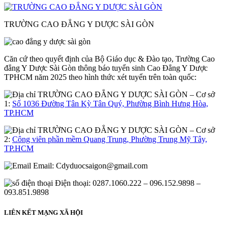
TRƯỜNG CAO ĐẲNG Y DƯỢC SÀI GÒN
Căn cứ theo quyết định của Bộ Giáo dục & Đào tạo, Trường Cao
đẳng Y Dược Sài Gòn thông báo tuyển sinh Cao Đẳng Y Dược
TPHCM năm 2025 theo hình thức xét tuyển trên toàn quốc:
– Cơ sở
1:
Số 1036 Đường Tân Kỳ Tân Quý, Phường Bình Hưng Hòa,
TP.HCM
– Cơ sở
2:
Công viên phần mềm Quang Trung, Phường Trung Mỹ Tây,
TP.HCM
Email:
Cdyduocsaigon@gmail.com
Điện thoại: 0287.1060.222 – 096.152.9898 –
093.851.9898
LIÊN KẾT MẠNG XÃ HỘI