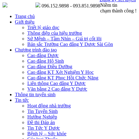
Niềm tin
096.152.9898 - 093.851.9898
chạm thành công !
Trang chủ
Giới thiệu
Triết lý giáo dục
Thông điệp của hiệu trưởng
Sứ Mệnh – Tầm Nhìn – Giá trị cốt lõi
Bản sắc Trường Cao đẳng Y Dược Sài Gòn
Chương trình đào tạo
Cao đẳng Dược
Cao đẳng Hộ Sinh
Cao đẳng Điều Dưỡng
Cao đẳng KT Xét Nghiệm Y Học
Cao đẳng KT Phục Hồi Chức Năng
Liên thông Cao đẳng Y Dược
Văn bằng 2 Cao đẳng Y Dược
Thông tin tuyển sinh
Tin tức
Hoạt động nhà trường
Tin Tuyển Sinh
Hướng Nghiệp
Đề thi Đáp án
Tin Tức Y Dược
Bệnh lý – Sức khỏe