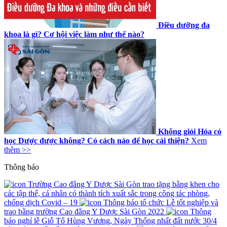
Điều dưỡng đa
khoa là gì? Cơ hội việc làm như thế nào?
Không giỏi Hóa có
học Dược được không? Có cách nào để học cải thiện?
Xem
thêm >>
Thông báo
Trường Cao đẳng Y Dược Sài Gòn trao tặng bằng khen cho
các tập thể, cá nhân có thành tích xuất sắc trong công tác phòng,
chống dịch Covid – 19
Thông báo tổ chức Lễ tốt nghiệp và
trao bằng trường Cao đẳng Y Dược Sài Gòn 2022
Thông
báo nghỉ lễ Giỗ Tổ Hùng Vương, Ngày Thống nhất đất nước 30/4