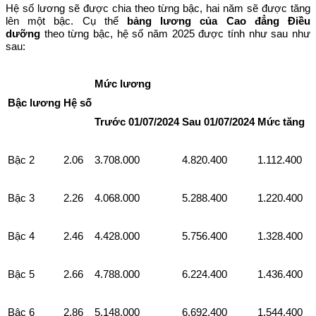
Hệ số lương sẽ được chia theo từng bậc, hai năm sẽ được tăng
lên một bậc. Cụ thể
bảng lương của Cao đẳng Điều
dưỡng
theo từng bậc, hệ số năm 2025 được tính như sau như
sau:
Mức lương
Bậc lương
Hệ số
Trước 01/07/2024
Sau 01/07/2024
Mức tăng
Bậc 2
2.06
3.708.000
4.820.400
1.112.400
Bậc 3
2.26
4.068.000
5.288.400
1.220.400
Bậc 4
2.46
4.428.000
5.756.400
1.328.400
Bậc 5
2.66
4.788.000
6.224.400
1.436.400
Bậc 6
2.86
5.148.000
6.692.400
1.544.400