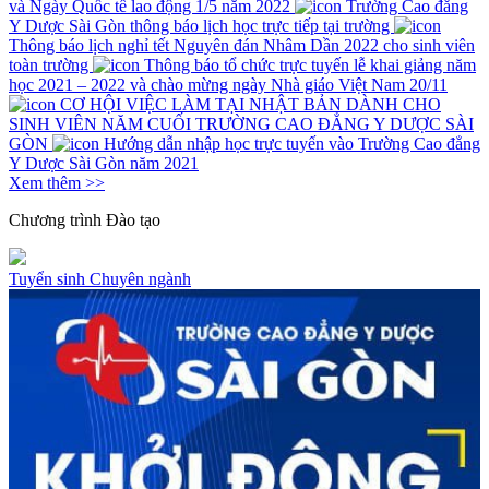
và Ngày Quốc tế lao động 1/5 năm 2022
Trường Cao đẳng
Y Dược Sài Gòn thông báo lịch học trực tiếp tại trường
Thông báo lịch nghỉ tết Nguyên đán Nhâm Dần 2022 cho sinh viên
toàn trường
Thông báo tổ chức trực tuyến lễ khai giảng năm
học 2021 – 2022 và chào mừng ngày Nhà giáo Việt Nam 20/11
CƠ HỘI VIỆC LÀM TẠI NHẬT BẢN DÀNH CHO
SINH VIÊN NĂM CUỐI TRƯỜNG CAO ĐẲNG Y DƯỢC SÀI
GÒN
Hướng dẫn nhập học trực tuyến vào Trường Cao đẳng
Y Dược Sài Gòn năm 2021
Xem thêm >>
Chương trình
Đào tạo
Tuyển sinh
Chuyên ngành