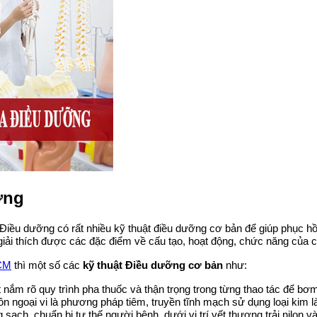
ỡng
Điều dưỡng có rất nhiều kỹ thuật điều dưỡng cơ bản để giúp phục h
giải thích được các đặc điểm về cấu tạo, hoạt động, chức năng của c
HCM
thì một số các
kỹ thuật Điều dưỡng cơ bản
như:
 nắm rõ quy trình pha thuốc và thận trọng trong từng thao tác để b
luồn ngoại vi là phương pháp tiêm, truyền tĩnh mạch sử dụng loại ki
ạch, chuẩn bị tư thế người bệnh, dưới vị trí vết thương trải nilon v