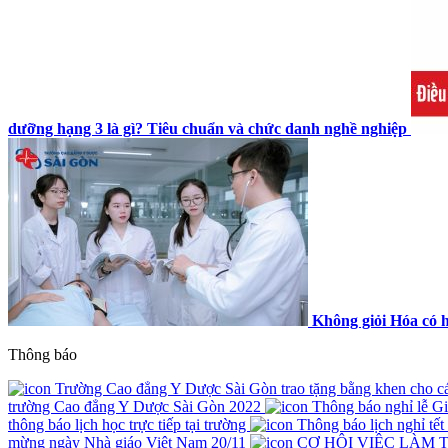
dưỡng hạng 3 là gì? Tiêu chuẩn và chức danh nghề nghiệp
Không giỏi Hóa có 
Thông báo
Trường Cao đẳng Y Dược Sài Gòn trao tặng bằng khen cho các 
trường Cao đẳng Y Dược Sài Gòn 2022
Thông báo nghỉ lễ G
thông báo lịch học trực tiếp tại trường
Thông báo lịch nghỉ tế
mừng ngày Nhà giáo Việt Nam 20/11
CƠ HỘI VIỆC LÀM 