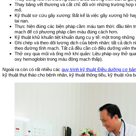
Thay băng vết thương và cắt chỉ: đối với những trường hợp 
mổ.
Kỹ thuật sơ cứu gãy xương: Bất kể là việc gãy xương hở hay 
tai nạn.
Thực hiện đúng các biện pháp cầm máu tạm thời: đầu tiên t
mạch để có phương pháp cầm máu đúng cách hơn.
Kỹ thuật khử khuẩn tiệt khuẩn dụng cụ y tế: một trong những
Ghi chép và theo dõi lượng dịch của bệnh nhân: tất cả dịch 
theo đường tĩnh mạch. Tất cả đều cần có điều dưỡng viên the
Thở oxy qua mũi và ống mở khí quản: Liệu pháp oxy thở qua
oxy hemoglobin trong máu động mạch thấp).
Ngoài ra còn có rất nhiều các
quy trình kỹ thuật Điều dưỡng cơ bả
kỹ thuật thụt tháo cho bệnh nhân, kỹ thuật thông tiểu, kỹ thuật rửa