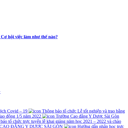
 Cơ hội việc làm như thế nào?
>
 dịch Covid – 19
Thông báo tổ chức Lễ tốt nghiệp và trao bằng
lao động 1/5 năm 2022
Trường Cao đẳng Y Dược Sài Gòn
́o tổ chức trực tuyến lễ khai giảng năm học 2021 – 2022 và chào
 CAO ĐẲNG Y DƯỢC SÀI GÒN
Hướng dẫn nhập học trực