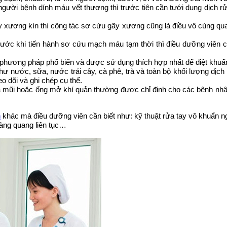
người bệnh dính máu vết thương thì trước tiên cần tưới dung dịch r
xương kín thì công tác sơ cứu gãy xương cũng là điều vô cùng quan 
rước khi tiến hành sơ cứu mạch máu tạm thời thì điều dưỡng viên 
 phương pháp phổ biến và được sử dụng thích hợp nhất để diệt khuẩn
như nước, sữa, nước trái cây, cà phê, trà và toàn bộ khối lượng dị
o dõi và ghi chép cụ thể.
 mũi hoặc ống mở khí quản thường được chỉ định cho các bệnh nhân 
n
khác mà điều dưỡng viên cần biết như: kỹ thuật rửa tay vô khuẩn ng
 bàng quang liên tục…