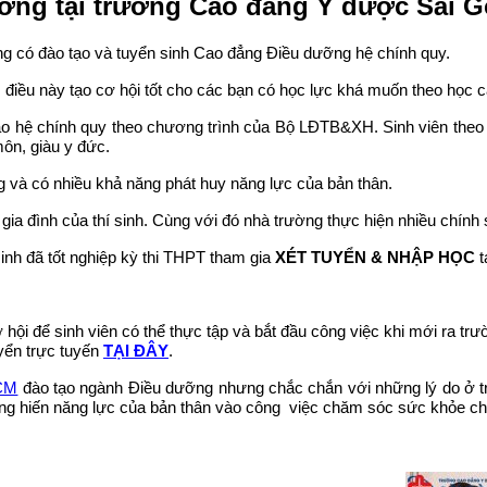
ỡng tại trường Cao đẳng Y dược Sài 
ng có đào tạo và tuyển sinh Cao đẳng Điều dưỡng hệ chính quy.
PT, điều này tạo cơ hội tốt cho các bạn có học lực khá muốn theo h
o hệ chính quy theo chương trình của Bộ LĐTB&XH. Sinh viên theo h
ôn, giàu y đức.
g và có nhiều khả năng phát huy năng lực của bản thân.
ia đình của thí sinh. Cùng với đó nhà trường thực hiện nhiều chính
sinh đã tốt nghiệp kỳ thi THPT tham gia
XÉT TUYỂN & NHẬP HỌC
t
ơ hội để sinh viên có thể thực tập và bắt đầu công việc khi mới ra 
yển trực tuyến
TẠI ĐÂY
.
CM
đào tạo ngành Điều dưỡng nhưng chắc chắn với những lý do ở t
 hiến năng lực của bản thân vào công việc chăm sóc sức khỏe ch