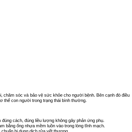
ồi, chăm sóc và bảo vệ sức khỏe cho người bệnh. Bên cạnh đó điều
ơ thể con người trong trạng thái bình thường.
ơm đúng cách, đúng liều lượng không gây phản ứng phụ.
m làm bằng ống nhựa mềm luồn vào trong lòng tĩnh mạch.
à chuẩn bị dung dịch rửa vết thương.