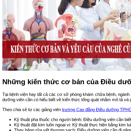
Những kiến thức cơ bản của Điều dư
Tại bệnh viện hay tất cả các cơ sở phòng khám chữa bệnh, ngành 
dưỡng viên cần có hiểu biết về kiến thức tổng quát nhằm mô tả và 
Theo chia sẻ từ các giảng viên
trường Cao đẳng Điều dưỡng TP
Kỹ thuật pha thuốc cho người bệnh: Điều dưỡng viên cần biết
Kỹ thuật đặt kim luồn ngoại vi: Kỹ thuật thực hiện bằng kim 
Thay băng rửa vết thương sạch: Điều dưỡng viên cần đi găng s