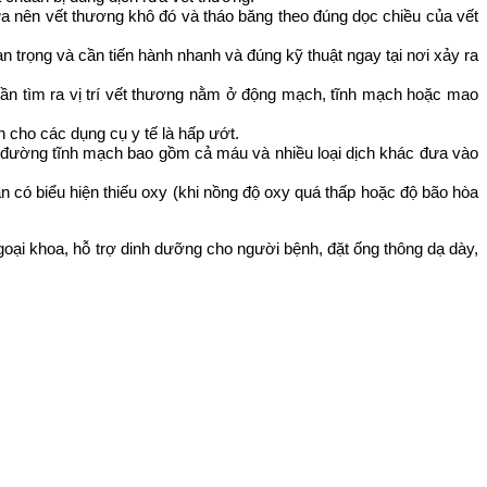
ửa nên vết thương khô đó và tháo băng theo đúng dọc chiều của vết
trọng và cần tiến hành nhanh và đúng kỹ thuật ngay tại nơi xảy ra
cần tìm ra vị trí vết thương nằm ở động mạch, tĩnh mạch hoặc mao
 cho các dụng cụ y tế là hấp ướt.
ch đường tĩnh mạch bao gồm cả máu và nhiều loại dịch khác đưa vào
có biểu hiện thiếu oxy (khi nồng độ oxy quá thấp hoặc độ bão hòa
oại khoa, hỗ trợ dinh dưỡng cho người bệnh, đặt ống thông dạ dày,