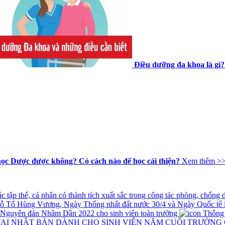
Điều dưỡng đa khoa là gì?
học Dược được không? Có cách nào để học cải thiện?
Xem thêm >
tập thể, cá nhân có thành tích xuất sắc trong công tác phòng, chống
iỗ Tổ Hùng Vương, Ngày Thống nhất đất nước 30/4 và Ngày Quốc tế 
t Nguyên đán Nhâm Dần 2022 cho sinh viên toàn trường
Thông ba
TẠI NHẬT BẢN DÀNH CHO SINH VIÊN NĂM CUỐI TRƯỜNG