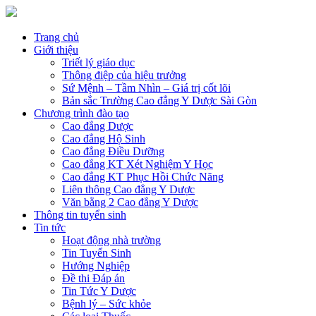
Trang chủ
Giới thiệu
Triết lý giáo dục
Thông điệp của hiệu trưởng
Sứ Mệnh – Tầm Nhìn – Giá trị cốt lõi
Bản sắc Trường Cao đẳng Y Dược Sài Gòn
Chương trình đào tạo
Cao đẳng Dược
Cao đẳng Hộ Sinh
Cao đẳng Điều Dưỡng
Cao đẳng KT Xét Nghiệm Y Học
Cao đẳng KT Phục Hồi Chức Năng
Liên thông Cao đẳng Y Dược
Văn bằng 2 Cao đẳng Y Dược
Thông tin tuyển sinh
Tin tức
Hoạt động nhà trường
Tin Tuyển Sinh
Hướng Nghiệp
Đề thi Đáp án
Tin Tức Y Dược
Bệnh lý – Sức khỏe