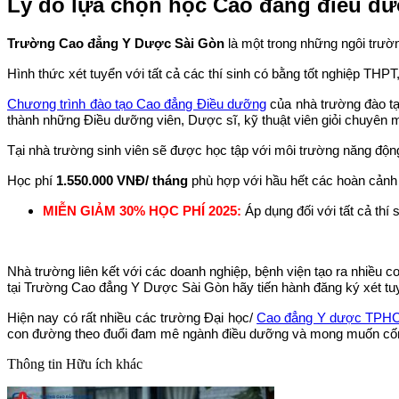
Lý do lựa chọn học Cao đẳng điều dư
Trường Cao đẳng Y Dược Sài Gòn
là một trong những ngôi trườ
Hình thức xét tuyển với tất cả các thí sinh có bằng tốt nghiệp TH
Chương trình đào tạo Cao đẳng Điều dưỡng
của nhà trường đào tạ
thành những Điều dưỡng viên, Dược sĩ, kỹ thuật viên giỏi chuyên m
Tại nhà trường sinh viên sẽ được học tập với môi trường năng độn
Học phí
1.550.000 VNĐ/ tháng
phù hợp với hầu hết các hoàn cảnh g
MIỄN GIẢM 30% HỌC PHÍ 2025:
Áp dụng đối với tất cả thí 
Nhà trường liên kết với các doanh nghiệp, bệnh viện tạo ra nhiều c
tại Trường Cao đẳng Y Dược Sài Gòn hãy tiến hành đăng ký xét tu
Hiện nay có rất nhiều các trường Đại học/
Cao đẳng Y dược TPH
con đường theo đuổi đam mê ngành điều dưỡng và mong muốn cống
Thông tin
Hữu ích khác