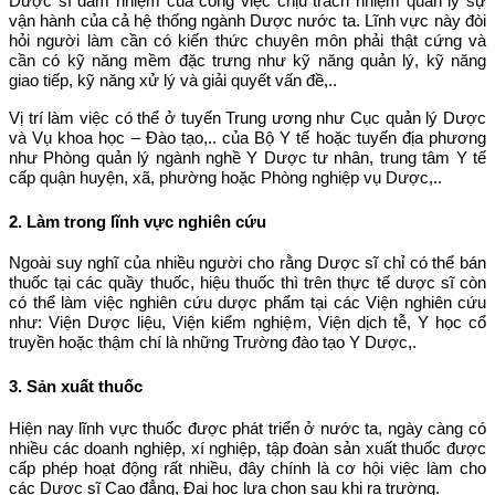
Dược sĩ đảm nhiệm của công việc chịu trách nhiệm quản lý sự
vận hành của cả hệ thống ngành Dược nước ta. Lĩnh vực này đòi
hỏi người làm cần có kiến thức chuyên môn phải thật cứng và
cần có kỹ năng mềm đặc trưng như kỹ năng quản lý, kỹ năng
giao tiếp, kỹ năng xử lý và giải quyết vấn đề,..
Vị trí làm việc có thể ở tuyến Trung ương như Cục quản lý Dược
và Vụ khoa học – Đào tạo,.. của Bộ Y tế hoặc tuyến địa phương
như Phòng quản lý ngành nghề Y Dược tư nhân, trung tâm Y tế
cấp quận huyện, xã, phường hoặc Phòng nghiệp vụ Dược,..
2. Làm trong lĩnh vực nghiên cứu
Ngoài suy nghĩ của nhiều người cho rằng Dược sĩ chỉ có thể bán
thuốc tại các quầy thuốc, hiệu thuốc thì trên thực tế dược sĩ còn
có thể làm việc nghiên cứu dược phẩm tại các Viện nghiên cứu
như: Viện Dược liệu, Viện kiểm nghiệm, Viện dịch tễ, Y học cổ
truyền hoặc thậm chí là những Trường đào tạo Y Dược,.
3. Sản xuất thuốc
Hiện nay lĩnh vực thuốc được phát triển ở nước ta, ngày càng có
nhiều các doanh nghiệp, xí nghiệp, tập đoàn sản xuất thuốc được
cấp phép hoạt động rất nhiều, đây chính là cơ hội việc làm cho
các Dược sĩ Cao đẳng, Đại học lựa chọn sau khi ra trường.