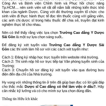
Công An và Bệnh viện Chỉnh hình và Phục hồi chức năng
Tp.HCM… nên sinh viên sẽ rất dễ nắm bắt những kiến thức khô
khan của ngành Dược. Cùng với đó thường xuyên tổ chức cho
sinh viên đi thực hành thực tế đọc tên thuốc cùng với giảng viên,
các anh chị dược sĩ trong hiệu thuốc để chia sẻ, truyền đạt kinh
nghiệm thực tế cho nhau.
Nên có thể thấy rằng việc lựa chọn
Trường Cao đẳng Y Dược
Sài Gòn
là một sự lựa chọn sáng suốt..
Để đăng ký xét tuyển vào
Trường Cao đẳng Y Dược Sài
Gòn
các thí sinh làm hồ sơ với các cách xét tuyển như:
Cách 1: Đăng ký nhập học trực tuyến trên website nhà trường.
Cách 2: Thí sinh nộp hồ sơ trực tiếp tại Văn phòng tuyển sinh của
Trường;
Cách 3: Chuyển hồ sơ đăng ký xét tuyển vào qua đường bưu
điện đến địa chỉ của Nhà trường.
Hy vọng với những thông tin ở trên đã giúp bạn đọc có lời giải đáp
cho thắc mắc
Dược sĩ Cao đẳng có thể làm việc ở đâu
?.
Hãy
cân nhắc kỹ lưỡng và có cho mình sự lựa chọn đúng đắn.
Thông tin
Hữu ích khác