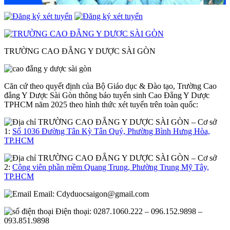
TRƯỜNG CAO ĐẲNG Y DƯỢC SÀI GÒN
Căn cứ theo quyết định của Bộ Giáo dục & Đào tạo, Trường Cao
đẳng Y Dược Sài Gòn thông báo tuyển sinh Cao Đẳng Y Dược
TPHCM năm 2025 theo hình thức xét tuyển trên toàn quốc:
– Cơ sở
1:
Số 1036 Đường Tân Kỳ Tân Quý, Phường Bình Hưng Hòa,
TP.HCM
– Cơ sở
2:
Công viên phần mềm Quang Trung, Phường Trung Mỹ Tây,
TP.HCM
Email:
Cdyduocsaigon@gmail.com
Điện thoại: 0287.1060.222 – 096.152.9898 –
093.851.9898