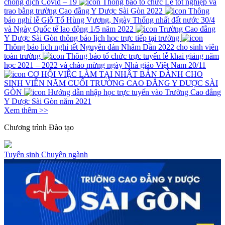
chống dịch Covid – 19
Thông báo tổ chức Lễ tốt nghiệp và
trao bằng trường Cao đẳng Y Dược Sài Gòn 2022
Thông
báo nghỉ lễ Giỗ Tổ Hùng Vương, Ngày Thống nhất đất nước 30/4
và Ngày Quốc tế lao động 1/5 năm 2022
Trường Cao đẳng
Y Dược Sài Gòn thông báo lịch học trực tiếp tại trường
Thông báo lịch nghỉ tết Nguyên đán Nhâm Dần 2022 cho sinh viên
toàn trường
Thông báo tổ chức trực tuyến lễ khai giảng năm
học 2021 – 2022 và chào mừng ngày Nhà giáo Việt Nam 20/11
CƠ HỘI VIỆC LÀM TẠI NHẬT BẢN DÀNH CHO
SINH VIÊN NĂM CUỐI TRƯỜNG CAO ĐẲNG Y DƯỢC SÀI
GÒN
Hướng dẫn nhập học trực tuyến vào Trường Cao đẳng
Y Dược Sài Gòn năm 2021
Xem thêm >>
Chương trình
Đào tạo
Tuyển sinh
Chuyên ngành