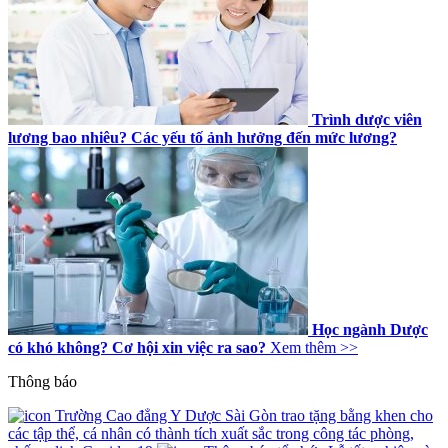
Trình dược viên
lương bao nhiêu? Các yếu tố ảnh hưởng đến mức lương?
Học ngành Dược
có khó không? Cơ hội xin việc ra sao?
Xem thêm >>
Thông báo
Trường Cao đẳng Y Dược Sài Gòn trao tặng bằng khen cho
các tập thể, cá nhân có thành tích xuất sắc trong công tác phòng,