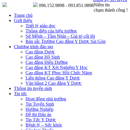
Niềm tin
096.152.9898 - 093.851.9898
chạm thành công !
Trang chủ
Giới thiệu
Triết lý giáo dục
Thông điệp của hiệu trưởng
Sứ Mệnh – Tầm Nhìn – Giá trị cốt lõi
Bản sắc Trường Cao đẳng Y Dược Sài Gòn
Chương trình đào tạo
Cao đẳng Dược
Cao đẳng Hộ Sinh
Cao đẳng Điều Dưỡng
Cao đẳng KT Xét Nghiệm Y Học
Cao đẳng KT Phục Hồi Chức Năng
Liên thông Cao đẳng Y Dược
Văn bằng 2 Cao đẳng Y Dược
Thông tin tuyển sinh
Tin tức
Hoạt động nhà trường
Tin Tuyển Sinh
Hướng Nghiệp
Đề thi Đáp án
Tin Tức Y Dược
Bệnh lý – Sức khỏe