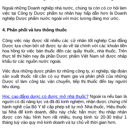
Ngoài những Doanh nghiệp nhà nước, chúng ta còn có cơ hội làm
việc tại Công ty Dược phẩm tư nhân hay hấp dẫn hơn là Doanh
nghiệp Dược phẩm nước ngoài với mức lương đáng mơ ước.
4. Phân phối và lưu thông thuốc
Công việc này được rất nhiều các cử nhân tốt nghiệp Cao đẳng
Dược lựa chọn bởi sẽ được tự do về tài chính với các khoản tiền
hoa hồng từ việc bán thuốc đến các quầy thuốc, nhà thuốc. Trên
thực tế thì hiện nay đa phần Dược phẩm Việt Nam sẽ được nhập
khẩu từ các nguồn nước ngoài.
Việc đưa những dược phẩm từ những công ty, xí nghiệp, tập đoàn
sản xuất thuốc rất cần có sự tham gia và phân phối của những
Dược sĩ làm công tác vận chuyển, tiếp thị thuốc đến tay người
tiêu dùng.
Học cao đẳng dược có được mở nhà thuốc?
Ngoài ra nếu bạn là
người có đủ năng lực và đã đủ kinh nghiệm, nhận được chứng chỉ
hành nghề của Bộ Y tế cấp phép sẽ tự mở Nhà thuốc, Hiệu thuốc
tại Nhà để kinh doanh, điều này chắc hẳn mức thu nhập nhận
được còn hậu hĩnh hơn rất nhiều, trung bình từ 20-30 triệu/ 1
tháng tuỳ vào quy mô kinh doanh và tự chủ về thời gian hơn.