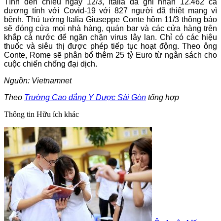
Tính đến chiều ngày 12/3, Italia đã ghi nhận 12.462 ca
dương tính với Covid-19 với 827 người đã thiệt mạng vì
bệnh. Thủ tướng Italia Giuseppe Conte hôm 11/3 thông báo
sẽ đóng cửa mọi nhà hàng, quán bar và các cửa hàng trên
khắp cả nước để ngăn chặn virus lây lan. Chỉ có các hiệu
thuốc và siêu thị được phép tiếp tục hoạt động. Theo ông
Conte, Rome sẽ phân bổ thêm 25 tỷ Euro từ ngân sách cho
cuộc chiến chống đại dịch.
Nguồn: Vietnamnet
Theo
Trường Cao đẳng Y Dược Sài Gòn
tổng hợp
Thông tin
Hữu ích khác