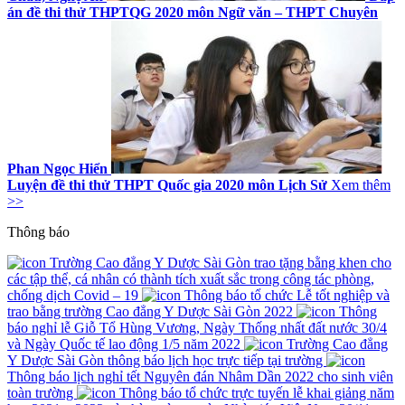
án đề thi thử THPTQG 2020 môn Ngữ văn – THPT Chuyên
Phan Ngọc Hiển
Luyện đề thi thử THPT Quốc gia 2020 môn Lịch Sử
Xem thêm
>>
Thông báo
Trường Cao đẳng Y Dược Sài Gòn trao tặng bằng khen cho
các tập thể, cá nhân có thành tích xuất sắc trong công tác phòng,
chống dịch Covid – 19
Thông báo tổ chức Lễ tốt nghiệp và
trao bằng trường Cao đẳng Y Dược Sài Gòn 2022
Thông
báo nghỉ lễ Giỗ Tổ Hùng Vương, Ngày Thống nhất đất nước 30/4
và Ngày Quốc tế lao động 1/5 năm 2022
Trường Cao đẳng
Y Dược Sài Gòn thông báo lịch học trực tiếp tại trường
Thông báo lịch nghỉ tết Nguyên đán Nhâm Dần 2022 cho sinh viên
toàn trường
Thông báo tổ chức trực tuyến lễ khai giảng năm