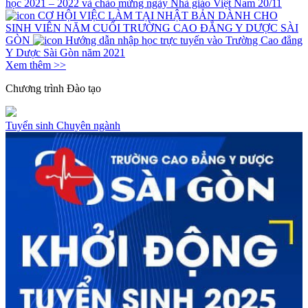
học 2021 – 2022 và chào mừng ngày Nhà giáo Việt Nam 20/11
CƠ HỘI VIỆC LÀM TẠI NHẬT BẢN DÀNH CHO
SINH VIÊN NĂM CUỐI TRƯỜNG CAO ĐẲNG Y DƯỢC SÀI
GÒN
Hướng dẫn nhập học trực tuyến vào Trường Cao đẳng
Y Dược Sài Gòn năm 2021
Xem thêm >>
Chương trình
Đào tạo
Tuyển sinh
Chuyên ngành