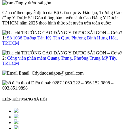
Căn cứ theo quyết định của Bộ Giáo dục & Đào tạo, Trường Cao
đẳng Y Dược Sài Gòn thông báo tuyển sinh Cao Đẳng Y Dược
TPHCM năm 2025 theo hình thức xét tuyển trên toàn quốc:
– Cơ sở
1:
Số 1036 Đường Tân Kỳ Tân Quý, Phường Bình Hưng Hòa,
TP.HCM
– Cơ sở
2:
Công viên phần mềm Quang Trung, Phường Trung Mỹ Tây,
TP.HCM
Email:
Cdyduocsaigon@gmail.com
Điện thoại: 0287.1060.222 – 096.152.9898 –
093.851.9898
LIÊN KẾT MẠNG XÃ HỘI