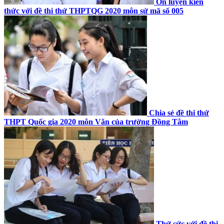
Ôn luyện kiến
thức với đề thi thử THPTQG 2020 môn sử mã số 005
Chia sẻ đề thi thử
THPT Quốc gia 2020 môn Văn của trường Đồng Tâm
Thử sức với đề thi