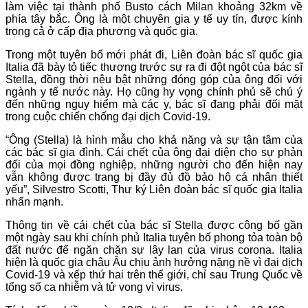
làm việc tại thành phố Busto cách Milan khoảng 32km về
phía tây bắc. Ông là một chuyên gia y tế uy tín, được kính
trọng cả ở cấp địa phương và quốc gia.
Trong một tuyên bố mới phát đi, Liên đoàn bác sĩ quốc gia
Italia đã bày tỏ tiếc thương trước sự ra đi đột ngột của bác sĩ
Stella, đồng thời nêu bật những đóng góp của ông đối với
ngành y tế nước này. Họ cũng hy vọng chính phủ sẽ chú ý
đến những nguy hiểm mà các y, bác sĩ đang phải đối mặt
trong cuộc chiến chống đại dịch Covid-19.
“Ông (Stella) là hình mẫu cho khả năng và sự tận tâm của
các bác sĩ gia đình. Cái chết của ông đại diện cho sự phản
đối của mọi đồng nghiệp, những người cho đến hiện nay
vẫn không được trang bị đầy đủ đồ bảo hộ cá nhân thiết
yếu”, Silvestro Scotti, Thư ký Liên đoàn bác sĩ quốc gia Italia
nhấn mạnh.
Thông tin về cái chết của bác sĩ Stella được công bố gần
một ngày sau khi chính phủ Italia tuyên bố phong tỏa toàn bộ
đất nước để ngăn chặn sự lây lan của virus corona. Italia
hiện là quốc gia châu Âu chịu ảnh hưởng nặng nề vì đại dịch
Covid-19 và xếp thứ hai trên thế giới, chỉ sau Trung Quốc về
tổng số ca nhiễm và tử vong vì virus.