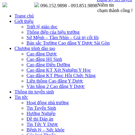
Niềm tin
096.152.9898 - 093.851.9898
chạm thành công !
Trang chủ
Giới thiệu
Triết lý giáo dục
Thông điệp của hiệu trưởng
Sứ Mệnh – Tầm Nhìn – Giá trị cốt lõi
Bản sắc Trường Cao đẳng Y Dược Sài Gòn
Chương trình đào tạo
Cao đẳng Dược
Cao đẳng Hộ Sinh
Cao đẳng Điều Dưỡng
Cao đẳng KT Xét Nghiệm Y Học
Cao đẳng KT Phục Hồi Chức Năng
Liên thông Cao đẳng Y Dược
Văn bằng 2 Cao đẳng Y Dược
Thông tin tuyển sinh
Tin tức
Hoạt động nhà trường
Tin Tuyển Sinh
Hướng Nghiệp
Đề thi Đáp án
Tin Tức Y Dược
Bệnh lý – Sức khỏe