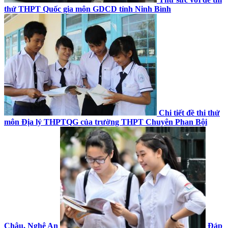
thử THPT Quốc gia môn GDCD tỉnh Ninh Bình
Chi tiết đề thi thử
môn Địa lý THPTQG của trường THPT Chuyên Phan Bội
Châu, Nghệ An
Đáp