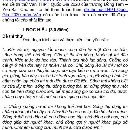
em đề thi thử Văn THPT Quốc Gia 2020 của trường Đồng Tâm –
Yên Bái. Các em có thể tham khảo thêm
đề thi thử THPT Quốc
Gia 2020 môn Văn
của các tỉnh khác trên cả nước đã được
chúng tôi cập nhật liên tục.
I. ĐỌC HIỂU (3,0 điểm)
Đề thi thử
Đọc đoạn trích sau và thực hiện các yêu cầu:
“…Đối với tôi, nguyên tắc thành công đến từ một điều cơ bản:
sống trong thế chủ động. Cần gì thì lên tiếng. Muốn gì thì đấu
tranh. Kiến thức do học tập. Thành tựu nhờ lao động. Chẳng có
cái gì ở trên đời này tự nhiên mà có. Chủ động lèo lái thì mới có
cơ may đưa con thuyền cuộc đời cập bến bờ mơ ước. Dù sóng
gió, giông bão xảy ra trên hải trình vạn dặm, có giữ vững bánh lái,
cầm chắc tay chèo thì mới đến được đất liền. Sống mà không biết
tự cứu lấy mình, sống thụ động buông thả, thì cũng giống như một
con bè trên dòng nước lớn, để mặc sóng gió xô đâu trôi đó, được
chăng hay chớ, rồi sẽ mệt nhoài vì giông bão cuộc đời.
… Chẳng xuống nước thì không thể biết bơi. Sống thụ động thì
chẳng khác gì đời cây cỏ. Như thế khác nào tự đào hố chôn mình.
Sống ở thế chủ động là chủ động học tập, chủ động hỏi han, chủ
động giúp đỡ người khác, chủ động gợi ý người khác giúp đỡ
mình. Chứ em không cứu mình thì ai cứu được em.”