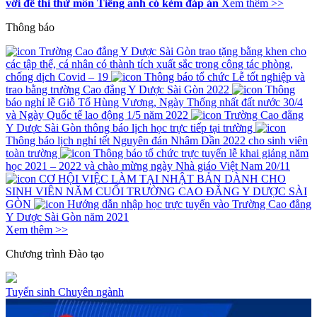
với đề thi thử môn Tiếng anh có kèm đáp án
Xem thêm >>
Thông báo
Trường Cao đẳng Y Dược Sài Gòn trao tặng bằng khen cho
các tập thể, cá nhân có thành tích xuất sắc trong công tác phòng,
chống dịch Covid – 19
Thông báo tổ chức Lễ tốt nghiệp và
trao bằng trường Cao đẳng Y Dược Sài Gòn 2022
Thông
báo nghỉ lễ Giỗ Tổ Hùng Vương, Ngày Thống nhất đất nước 30/4
và Ngày Quốc tế lao động 1/5 năm 2022
Trường Cao đẳng
Y Dược Sài Gòn thông báo lịch học trực tiếp tại trường
Thông báo lịch nghỉ tết Nguyên đán Nhâm Dần 2022 cho sinh viên
toàn trường
Thông báo tổ chức trực tuyến lễ khai giảng năm
học 2021 – 2022 và chào mừng ngày Nhà giáo Việt Nam 20/11
CƠ HỘI VIỆC LÀM TẠI NHẬT BẢN DÀNH CHO
SINH VIÊN NĂM CUỐI TRƯỜNG CAO ĐẲNG Y DƯỢC SÀI
GÒN
Hướng dẫn nhập học trực tuyến vào Trường Cao đẳng
Y Dược Sài Gòn năm 2021
Xem thêm >>
Chương trình
Đào tạo
Tuyển sinh
Chuyên ngành