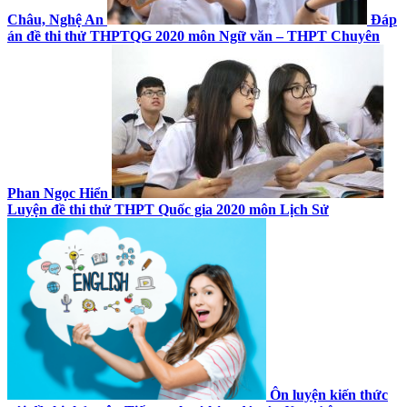
Châu, Nghệ An
Đáp
án đề thi thử THPTQG 2020 môn Ngữ văn – THPT Chuyên
Phan Ngọc Hiển
Luyện đề thi thử THPT Quốc gia 2020 môn Lịch Sử
Ôn luyện kiến thức