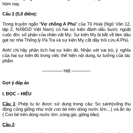
hôm nay.
Câu 2 (5,0 điểm):
Trong truyện ngắn “
Vợ chồng A Phủ
” của Tô Hoài (Ngữ Văn 12,
tập 2, NXBGD Việt Nam) có hai sự kiện đánh dấu bước ngoặt
cuộc đời, số phận của nhân vật Mỵ: Sự kiện Mỵ bị bắt về làm dâu
gạt nợ nhà Thống lý Pá Tra và sự kiện Mỵ cắt dây trói cứu A Phủ.
Anh/ chị hãy phân tích hai sự kiện đó. Nhận xét vai trò, ý nghĩa
của hai sự kiện đó trong việc thể hiện nội dung, tư tưởng của tác
phẩm
————– Hết ————-
Gợi ý đáp án
I. ĐỌC – HIỂU
Câu 1
: Phép tu từ được sử dụng trong câu: So sánh(sống thụ
động cũng giống như một con bè trên dòng nước lớn…) và ẩn dụ
( Con bè trên dòng nước lớn ,sóng gió, giông bão).
Câu 2
: