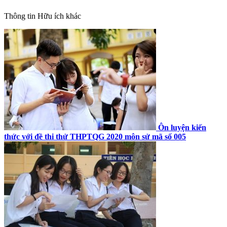
Thông tin
Hữu ích khác
Ôn luyện kiến
thức với đề thi thử THPTQG 2020 môn sử mã số 005