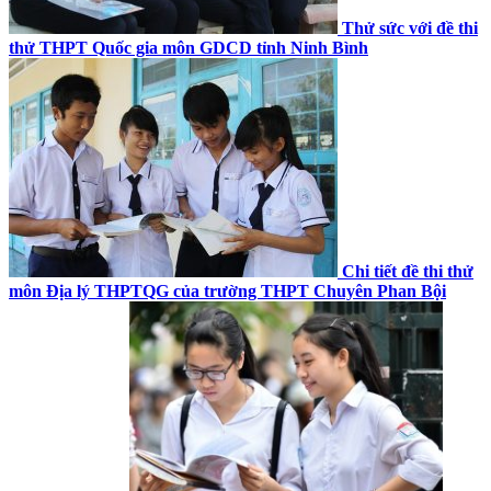
Thử sức với đề thi
thử THPT Quốc gia môn GDCD tỉnh Ninh Bình
Chi tiết đề thi thử
môn Địa lý THPTQG của trường THPT Chuyên Phan Bội