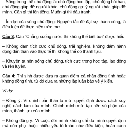
– Sống trong thế chủ động là: chủ động học tập, chủ động hỏi han,
chủ động giúp đỡ người khác, chủ động gợi ý người khác giúp đỡ
mình. Cần gì thì lên tiếng. Muốn gì thì đấu tranh.
– Ích lợi của sống chủ động: Nguyên tắc để đạt sự thành công, là
điều kiện để thực hiện ước mơ.
Câu 3
: Câu “Chẳng xuống nước thì không thể biết bơi” được hiểu
– Không dám tích cực chủ động, trãi nghiệm, không dám hành
động dấn thân vào thực tế thì không thể có thành tựu.
– Khuyên ta nên sống chủ động, tích cực trong học tập, lao động
và rèn luyện.
Câu 4
: Thí sinh được đưa ra quan điểm cá nhân đồng tình hoặc
không đồng tình, từ đó đưa ra những lập luận bảo vệ ý kiến.
Ví dụ
:
– Đồng ý. Vì chính bản thân ta mới quyết định được cách suy
nghĩ, cách làm của mình. Chính mình mới tạo nên số phận của
mình, thành tựu của mình.
– Không đồng ý. Vì cuộc đời mình không chỉ do mình quyết định
mà còn phụ thuộc nhiều yêu tố khác như điều kiện, hoàn cảnh