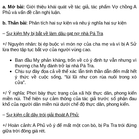
a. Mở bài:
Giới thiệu khái quát về tác giả, tác phẩm Vợ chồng A
Phủ và vấn đề cần nghị luận.
b. Thân bài
: Phân tích hai sự kiện và nêu ý nghĩa hai sự kiện
–
Sự kiện Mỵ bị bắt về làm dâu gạt nợ nhà Pá Tra
+/ Nguyên nhân: bị ép buộc vì món nợ của cha mẹ và vì bị A Sử
lừa theo tập tục bắt vợ của người vùng cao.
Ban đầu Mỵ phản kháng, trốn về có ý định tự vẫn nhưng vì
thương cha Mỵ đành trở lại nhà Pá Tra.
Chịu sự đày đọa cả về thể xác lẫn tinh thần dẫn đến mất hết
ý thức về cuộc sống, “lùi lũi như con rùa nuôi trong xó
cửa”.
+/ Ý nghĩa: Phơi bày thực trạng của xã hội thực dân, phong kiến
miền núi. Thể hiện sự cảm thông của tác giả trước số phận đau
khổ của người dân miền núi dưới chế độ thực dân, phong kiến.
–
Sự kiện cắt dây trói giải thoát A Phủ:
+/ Hoàn cảnh: A Phủ vô ý để mất một con bò, bị Pa Tra trói đứng
giữa trời đông giá rét.