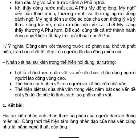
Ban đầu Mỵ vô cảm trước cảnh A Phủ bị trói.
Khi thấy dòng nước mắt của A Phủ Mỵ động lòng. Mỵ nghĩ
đến bản thân mình, thương mình và thương người đồng
cảnh ngộ; Mỵ nghĩ đến sự độc ác của cha con thống lý và ý
thức sống trở về, nhận ra dấu hiệu về cái chết Mỵ càng
thấy thương A Phủ hơn. Để cuối cùng tất cả trở thành hành
đông quyết liệt: cắt dây trói, giải thoát cho A Phủ.
+/ Ý nghĩa: Đồng cảm xót thương trước số phận đau khổ và phát
hiện, trân bản chất tốt đẹp của người dân lao động miền núi.
–
Nhận xét hai sự kiện trong thể hiện nội dung, tư tưởng
:
Lột tả chân thực nhân vật và vẻ nên bức chân dung người
người lao động vùng cao.
Thể hiện cách nhìn về con người và xã hội của nhà văn.
Thể hiện biệt tài của nhà văn trong việc nắm bắt các vấn đề
cốt yếu từ đó bộc lộ tính cách, số phận nhân vật.
c. Kết bài
:
Hai sự kiện phản ánh chân thực số phận của người dân lao động
miền núi. Đồng thời thể hiện tấm lòng nhân đạo của nhà văn cũng
như tài năng nghệ thuật của ông
————-