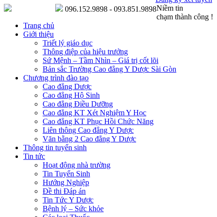
Niềm tin
096.152.9898 - 093.851.9898
chạm thành công !
Trang chủ
Giới thiệu
Triết lý giáo dục
Thông điệp của hiệu trưởng
Sứ Mệnh – Tầm Nhìn – Giá trị cốt lõi
Bản sắc Trường Cao đẳng Y Dược Sài Gòn
Chương trình đào tạo
Cao đẳng Dược
Cao đẳng Hộ Sinh
Cao đẳng Điều Dưỡng
Cao đẳng KT Xét Nghiệm Y Học
Cao đẳng KT Phục Hồi Chức Năng
Liên thông Cao đẳng Y Dược
Văn bằng 2 Cao đẳng Y Dược
Thông tin tuyển sinh
Tin tức
Hoạt động nhà trường
Tin Tuyển Sinh
Hướng Nghiệp
Đề thi Đáp án
Tin Tức Y Dược
Bệnh lý – Sức khỏe