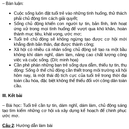
– Bàn luận:
Cuộc sống luôn đặt tuổi trẻ vào những tình huống, thử thách
phải chủ động tìm cách giải quyết;
Sống chủ động khiến con người tự tin, bản lĩnh, linh hoạt
ứng xử trong mọi tình huống để vượt qua khó khăn, hoàn
thành mục tiêu, khát vọng, ước mơ;
Tuổi trẻ chủ động sẽ không ngừng tạo được cơ hội mới
khẳng định bản thân, đạt được thành công;
Xã hội có nhiều cá nhân sống chủ động sẽ tạo ra một bầu
không khí dám nghĩ, dám làm, nâng cao chất lượng công
việc và cuộc sống. (D/c minh họa)
Cần phê phán những bạn trẻ sống dựa dẫm, thiếu tự tin, thụ
động: Sống ở thế chủ động cần thiết trong môi trường xã hội
hôm nay, là một thái độ tích cực của tuổi trẻ trong thời đại
toàn cầu hóa, đặc biệt không thể thiếu đối với công dân toàn
cầu.
III. Kết bài
– Bài học: Tuổi trẻ cần tự tin, dám nghĩ, dám làm, chủ động sáng
tạo tìm kiếm những cơ hội và xây dựng kế hoạch để chinh phục
ước mơ.
Câu 2
: Hướng dẫn làm bài