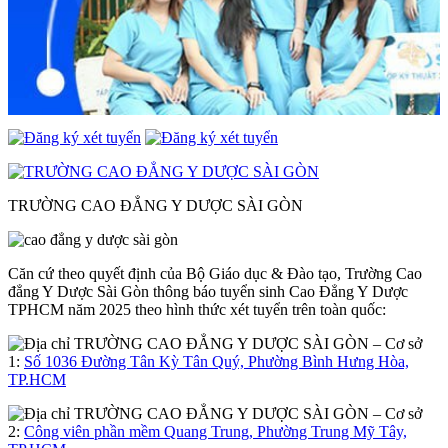
TRƯỜNG CAO ĐẲNG Y DƯỢC SÀI GÒN
Căn cứ theo quyết định của Bộ Giáo dục & Đào tạo, Trường Cao
đẳng Y Dược Sài Gòn thông báo tuyển sinh Cao Đẳng Y Dược
TPHCM năm 2025 theo hình thức xét tuyển trên toàn quốc:
– Cơ sở
1:
Số 1036 Đường Tân Kỳ Tân Quý, Phường Bình Hưng Hòa,
TP.HCM
– Cơ sở
2:
Công viên phần mềm Quang Trung, Phường Trung Mỹ Tây,