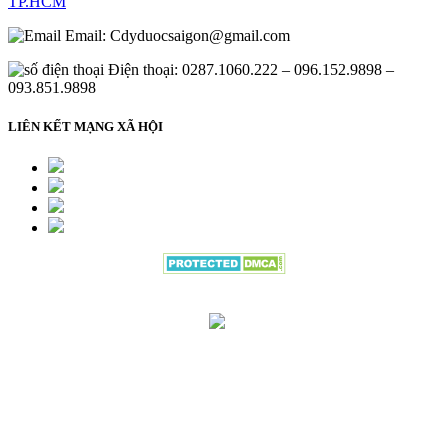
TP.HCM
Email:
Cdyduocsaigon@gmail.com
Điện thoại: 0287.1060.222 – 096.152.9898 –
093.851.9898
LIÊN KẾT MẠNG XÃ HỘI
Đang gửi thông tin đăng ký vui lòng
đợi trong giây lát.....