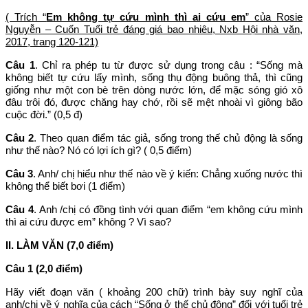
( Trích “
Em không tự cứu mình thì ai cứu em
” của Rosie
Nguyễn – Cuốn Tuổi trẻ đáng giá bao nhiêu, Nxb Hội nhà văn,
2017, trang 120-121)
Câu 1
. Chỉ ra phép tu từ được sử dụng trong câu : “Sống mà
không biết tự cứu lấy mình, sống thụ động buông thả, thì cũng
giống như một con bè trên dòng nước lớn, để mặc sóng gió xô
đâu trôi đó, được chăng hay chớ, rồi sẽ mệt nhoài vì giông bão
cuộc đời.” (0,5 đ)
Câu 2
. Theo quan điểm tác giả, sống trong thế chủ động là sống
như thế nào? Nó có lợi ích gì? ( 0,5 điểm)
Câu 3
. Anh/ chị hiểu như thế nào về ý kiến: Chẳng xuống nước thì
không thể biết bơi (1 điểm)
Câu 4
. Anh /chị có đồng tình với quan điểm “em không cứu mình
thì ai cứu được em” không ? Vì sao?
II. LÀM VĂN (7,0 điểm)
Câu 1 (2,0 điểm)
Hãy viết đoạn văn ( khoảng 200 chữ) trình bày suy nghĩ của
anh/chị về ý nghĩa của cách “Sống ở thế chủ động” đối với tuổi trẻ