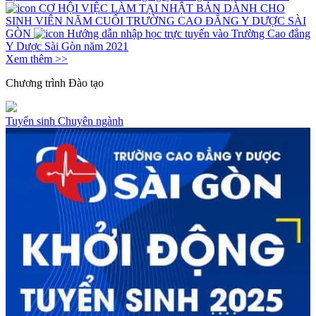
CƠ HỘI VIỆC LÀM TẠI NHẬT BẢN DÀNH CHO
SINH VIÊN NĂM CUỐI TRƯỜNG CAO ĐẲNG Y DƯỢC SÀI
GÒN
Hướng dẫn nhập học trực tuyến vào Trường Cao đẳng
Y Dược Sài Gòn năm 2021
Xem thêm >>
Chương trình
Đào tạo
Tuyển sinh
Chuyên ngành