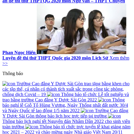
án đề thi thử THPTQG 2020 môn Ngữ văn – THPT Chuyên
Phan Ngọc Hiển
Luyện đề thi thử THPT Quốc gia 2020 môn Lịch Sử
Xem thêm
>>
Thông báo
Trường Cao đẳng Y Dược Sài Gòn trao tặng bằng khen cho
các tập thể, cá nhân có thành tích xuất sắc trong công tác phòng,
chống dịch Covid – 19
Thông báo tổ chức Lễ tốt nghiệp và
trao bằng trường Cao đẳng Y Dược Sài Gòn 2022
Thông
báo nghỉ lễ Giỗ Tổ Hùng Vương, Ngày Thống nhất đất nước 30/4
và Ngày Quốc tế lao động 1/5 năm 2022
Trường Cao đẳng
Y Dược Sài Gòn thông báo lịch học trực tiếp tại trường
Thông báo lịch nghỉ tết Nguyên đán Nhâm Dần 2022 cho sinh viên
toàn trường
Thông báo tổ chức trực tuyến lễ khai giảng năm
học 2021 – 2022 và chào mừng ngày Nhà giáo Việt Nam 20/11