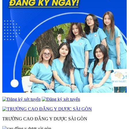
TRƯỜNG CAO ĐẲNG Y DƯỢC SÀI GÒN