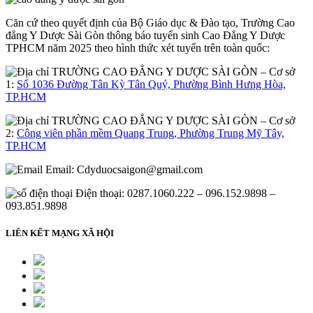
Căn cứ theo quyết định của Bộ Giáo dục & Đào tạo, Trường Cao
đẳng Y Dược Sài Gòn thông báo tuyển sinh Cao Đẳng Y Dược
TPHCM năm 2025 theo hình thức xét tuyển trên toàn quốc:
– Cơ sở
1:
Số 1036 Đường Tân Kỳ Tân Quý, Phường Bình Hưng Hòa,
TP.HCM
– Cơ sở
2:
Công viên phần mềm Quang Trung, Phường Trung Mỹ Tây,
TP.HCM
Email:
Cdyduocsaigon@gmail.com
Điện thoại: 0287.1060.222 – 096.152.9898 –
093.851.9898
LIÊN KẾT MẠNG XÃ HỘI