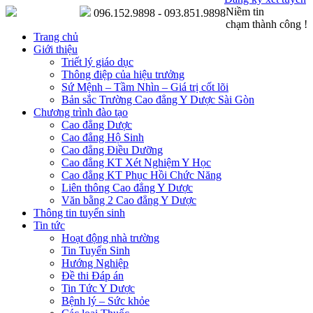
Niềm tin
096.152.9898 - 093.851.9898
chạm thành công !
Trang chủ
Giới thiệu
Triết lý giáo dục
Thông điệp của hiệu trưởng
Sứ Mệnh – Tầm Nhìn – Giá trị cốt lõi
Bản sắc Trường Cao đẳng Y Dược Sài Gòn
Chương trình đào tạo
Cao đẳng Dược
Cao đẳng Hộ Sinh
Cao đẳng Điều Dưỡng
Cao đẳng KT Xét Nghiệm Y Học
Cao đẳng KT Phục Hồi Chức Năng
Liên thông Cao đẳng Y Dược
Văn bằng 2 Cao đẳng Y Dược
Thông tin tuyển sinh
Tin tức
Hoạt động nhà trường
Tin Tuyển Sinh
Hướng Nghiệp
Đề thi Đáp án
Tin Tức Y Dược
Bệnh lý – Sức khỏe