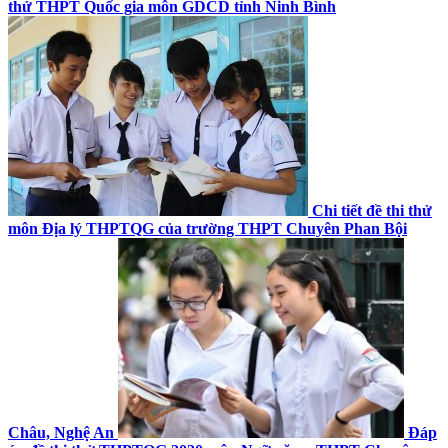
thử THPT Quốc gia môn GDCD tỉnh Ninh Bình
Chi tiết đề thi thử
môn Địa lý THPTQG của trường THPT Chuyên Phan Bội
Châu, Nghệ An
Đáp