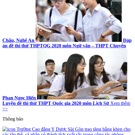
Châu, Nghệ An
Đáp
án đề thi thử THPTQG 2020 môn Ngữ văn – THPT Chuyên
Phan Ngọc Hiển
Luyện đề thi thử THPT Quốc gia 2020 môn Lịch Sử
Xem thêm
>>
Thông báo
Trường Cao đẳng Y Dược Sài Gòn trao tặng bằng khen cho
các tập thể, cá nhân có thành tích xuất sắc trong công tác phòng,