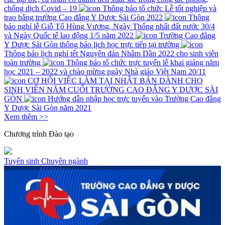
chống dịch Covid – 19
Thông báo tổ chức Lễ tốt nghiệp và
trao bằng trường Cao đẳng Y Dược Sài Gòn 2022
Thông
báo nghỉ lễ Giỗ Tổ Hùng Vương, Ngày Thống nhất đất nước 30/4
và Ngày Quốc tế lao động 1/5 năm 2022
Trường Cao đẳng
Y Dược Sài Gòn thông báo lịch học trực tiếp tại trường
Thông báo lịch nghỉ tết Nguyên đán Nhâm Dần 2022 cho sinh viên
toàn trường
Thông báo tổ chức trực tuyến lễ khai giảng năm
học 2021 – 2022 và chào mừng ngày Nhà giáo Việt Nam 20/11
CƠ HỘI VIỆC LÀM TẠI NHẬT BẢN DÀNH CHO
SINH VIÊN NĂM CUỐI TRƯỜNG CAO ĐẲNG Y DƯỢC SÀI
GÒN
Hướng dẫn nhập học trực tuyến vào Trường Cao đẳng
Y Dược Sài Gòn năm 2021
Xem thêm >>
Chương trình
Đào tạo
Tuyển sinh
Chuyên ngành