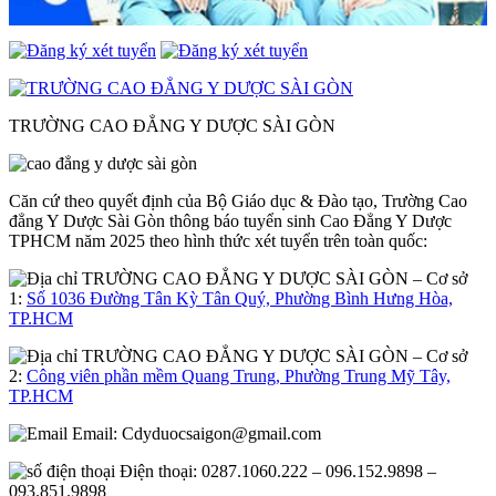
TRƯỜNG CAO ĐẲNG Y DƯỢC SÀI GÒN
Căn cứ theo quyết định của Bộ Giáo dục & Đào tạo, Trường Cao
đẳng Y Dược Sài Gòn thông báo tuyển sinh Cao Đẳng Y Dược
TPHCM năm 2025 theo hình thức xét tuyển trên toàn quốc:
– Cơ sở
1:
Số 1036 Đường Tân Kỳ Tân Quý, Phường Bình Hưng Hòa,
TP.HCM
– Cơ sở
2:
Công viên phần mềm Quang Trung, Phường Trung Mỹ Tây,
TP.HCM
Email:
Cdyduocsaigon@gmail.com
Điện thoại: 0287.1060.222 – 096.152.9898 –
093.851.9898