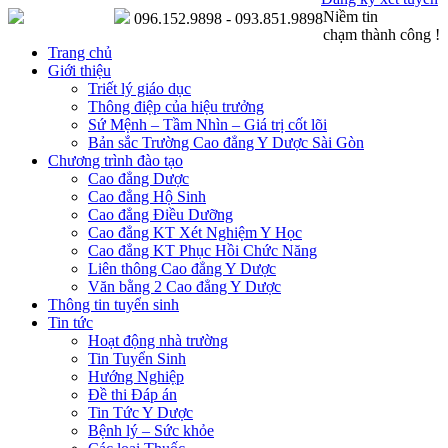
Niềm tin
096.152.9898 - 093.851.9898
chạm thành công !
Trang chủ
Giới thiệu
Triết lý giáo dục
Thông điệp của hiệu trưởng
Sứ Mệnh – Tầm Nhìn – Giá trị cốt lõi
Bản sắc Trường Cao đẳng Y Dược Sài Gòn
Chương trình đào tạo
Cao đẳng Dược
Cao đẳng Hộ Sinh
Cao đẳng Điều Dưỡng
Cao đẳng KT Xét Nghiệm Y Học
Cao đẳng KT Phục Hồi Chức Năng
Liên thông Cao đẳng Y Dược
Văn bằng 2 Cao đẳng Y Dược
Thông tin tuyển sinh
Tin tức
Hoạt động nhà trường
Tin Tuyển Sinh
Hướng Nghiệp
Đề thi Đáp án
Tin Tức Y Dược
Bệnh lý – Sức khỏe