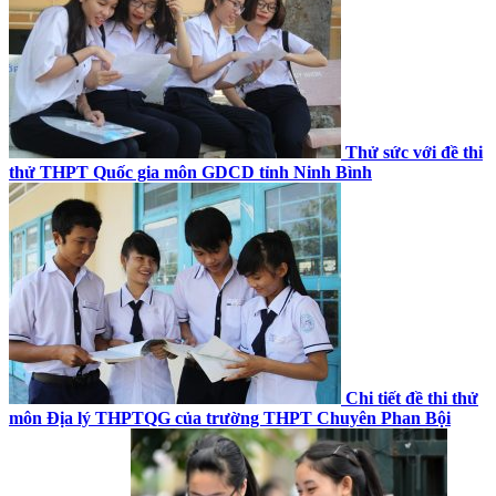
Thử sức với đề thi
thử THPT Quốc gia môn GDCD tỉnh Ninh Bình
Chi tiết đề thi thử
môn Địa lý THPTQG của trường THPT Chuyên Phan Bội