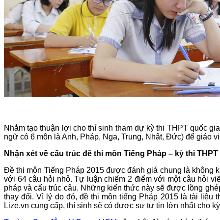
Nhằm tạo thuận lợi cho thí sinh tham dự kỳ thi THPT quốc gi
ngữ có 6 môn là Anh, Pháp, Nga, Trung, Nhật, Đức) để giáo v
Nhận xét về cấu trúc đề thi môn Tiếng Pháp – kỳ thi THPT
Đề thi môn Tiếng Pháp 2015 được đánh giá chung là không kh
với 64 câu hỏi nhỏ. Tự luận chiếm 2 điểm với một câu hỏi v
pháp và cấu trúc câu. Những kiến thức này sẽ được lồng ghép
thay đổi. Vì lý do đó, đề thi môn tiếng Pháp 2015 là tài li
Lize.vn cung cấp, thí sinh sẽ có được sự tự tin lớn nhất cho kỳ