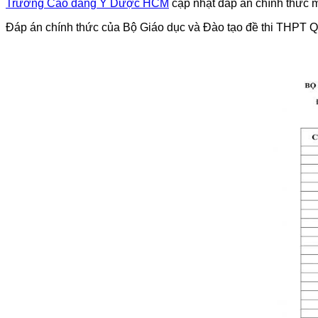
Trường Cao đẳng Y Dược HCM
cập nhật đáp án chính thức m
Đáp án chính thức của Bộ Giáo dục và Đào tạo đề thi THPT 