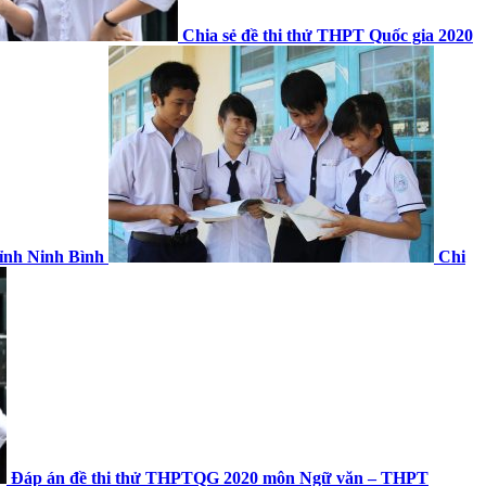
Chia sẻ đề thi thử THPT Quốc gia 2020
ỉnh Ninh Bình
Chi
Đáp án đề thi thử THPTQG 2020 môn Ngữ văn – THPT