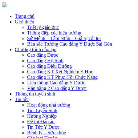
Trang chủ
Giới thiệu
Triết lý giáo dục
Thông điệp của hiệu trưởng
Sứ Mệnh – Tầm Nhìn – Giá trị cốt lõi
Bản sắc Trường Cao đẳng Y Dược Sài Gòn
Chương trình đào tạo
Cao đẳng Dược
Cao đẳng Hộ Sinh
Cao đẳng Điều Dưỡng
Cao đẳng KT Xét Nghiệm Y Học
Cao đẳng KT Phục Hồi Chức Năng
Liên thông Cao đẳng Y Dược
Văn bằng 2 Cao đẳng Y Dược
Thông tin tuyển sinh
Tin tức
Hoạt động nhà trường
Tin Tuyển Sinh
Hướng Nghiệp
Đề thi Đáp án
Tin Tức Y Dược
Bệnh lý – Sức khỏe