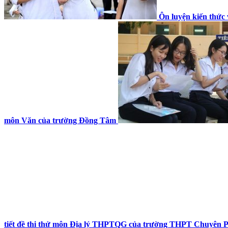
Ôn luyện kiến thức
môn Văn của trường Đồng Tâm
tiết đề thi thử môn Địa lý THPTQG của trường THPT Chuyên 