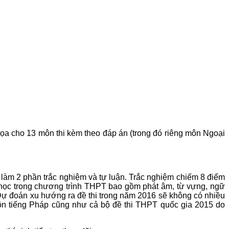
họa cho 13 môn thi kèm theo đáp án (trong đó riêng môn Ngoại
làm 2 phần trắc nghiệm và tự luận. Trắc nghiệm chiếm 8 điểm
c học trong chương trình THPT bao gồm phát âm, từ vựng, ngữ
 Dự đoán xu hướng ra đề thi trong năm 2016 sẽ không có nhiều
i môn tiếng Pháp cũng như cả bộ đề thi THPT quốc gia 2015 do