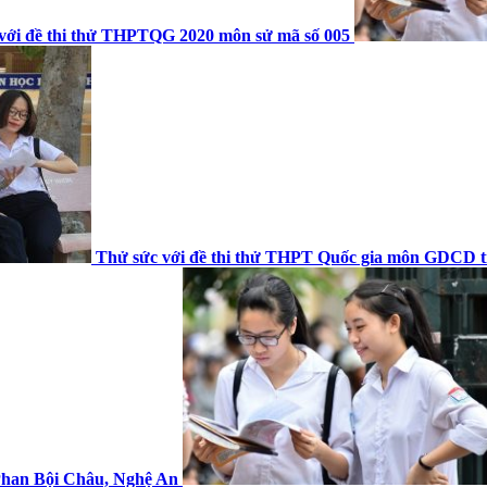
 với đề thi thử THPTQG 2020 môn sử mã số 005
Thử sức với đề thi thử THPT Quốc gia môn GDCD t
Phan Bội Châu, Nghệ An