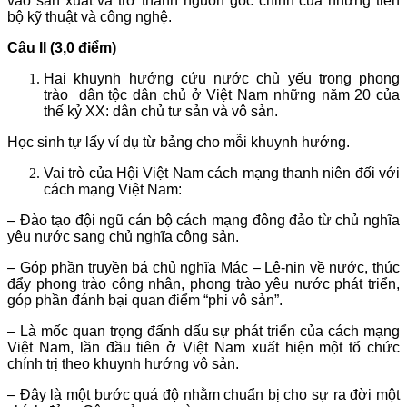
vào sản xuất và trở thành nguồn gốc chinh của những tiến
bộ kỹ thuật và công nghệ.
Câu II (3,0 điểm)
Hai khuynh hướng cứu nước chủ yếu trong phong
trào dân tộc dân chủ ở Việt Nam những năm 20 của
thế kỷ XX: dân chủ tư sản và vô sản.
Học sinh tự lấy ví dụ từ bảng cho mỗi khuynh hướng.
Vai trò của Hội Việt Nam cách mạng thanh niên đối với
cách mạng Việt Nam:
– Đào tạo đội ngũ cán bộ cách mạng đông đảo từ chủ nghĩa
yêu nước sang chủ nghĩa cộng sản.
– Góp phần truyền bá chủ nghĩa Mác – Lê-nin về nước, thúc
đẩy phong trào công nhân, phong trào yêu nước phát triển,
góp phần đánh bại quan điểm “phi vô sản”.
– Là mốc quan trọng đấnh dấu sự phát triển của cách mạng
Việt Nam, lần đầu tiên ở Việt Nam xuất hiện một tổ chức
chính trị theo khuynh hướng vô sản.
– Đây là một bước quá độ nhằm chuẩn bị cho sự ra đời một