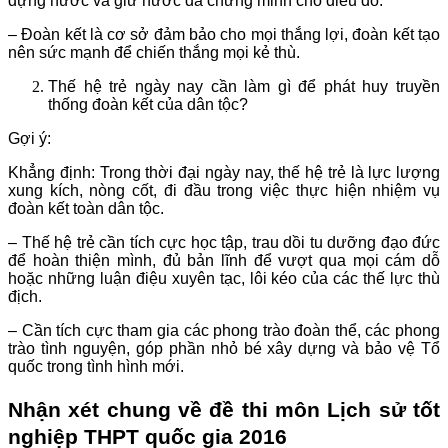
dựng nươc và giữ nước đã chứng minh cho điều đó.
– Đoàn kết là cơ sở đảm bảo cho mọi thắng lợi, đoàn kết tạo
nên sức mạnh để chiến thắng mọi kẻ thù.
Thế hệ trẻ ngày nay cần làm gì để phát huy truyền
thống đoàn kết của dân tộc?
Gợi ý:
Khẳng định: Trong thời đại ngày nay, thế hệ trẻ là lực lượng
xung kích, nòng cốt, đi đầu trong việc thực hiện nhiệm vụ
đoàn kết toàn dân tộc.
– Thế hệ trẻ cần tích cực học tập, trau dồi tu dưỡng đạo đức
để hoàn thiện mình, đủ bản lĩnh để vượt qua mọi cám dỗ
hoặc những luận điệu xuyên tạc, lôi kéo của các thế lực thù
địch.
– Cần tích cực tham gia các phong trào đoàn thể, các phong
trào tình nguyện, góp phần nhỏ bé xây dựng và bảo vệ Tổ
quốc trong tình hình mới.
Nhận xét chung về đề thi môn
Lịch sử
tốt
nghiệp THPT quốc gia 2016