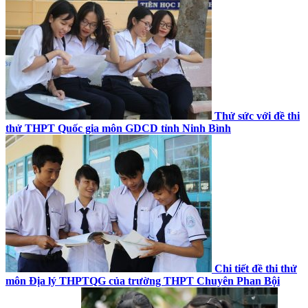
Thử sức với đề thi
thử THPT Quốc gia môn GDCD tỉnh Ninh Bình
Chi tiết đề thi thử
môn Địa lý THPTQG của trường THPT Chuyên Phan Bội