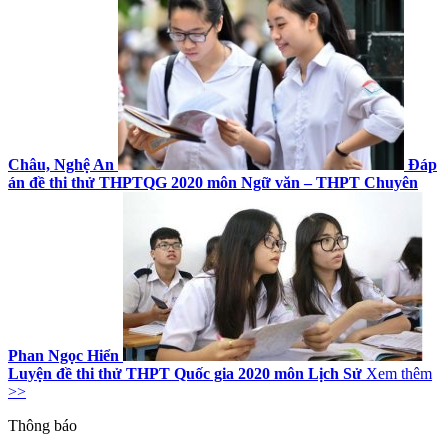
Châu, Nghệ An
Đáp
án đề thi thử THPTQG 2020 môn Ngữ văn – THPT Chuyên
Phan Ngọc Hiển
Luyện đề thi thử THPT Quốc gia 2020 môn Lịch Sử
Xem thêm
>>
Thông báo