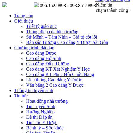
Niềm tin
096.152.9898 - 093.851.9898
chạm thành công !
Trang chủ
Giới thiệu
Triết lý giáo dục
Thông điệp của hiệu trưởng
Sứ Mệnh – Tầm Nhìn – Giá trị cốt lõi
Bản sắc Trường Cao đẳng Y Dược Sài Gòn
Chương trình đào tạo
Cao đẳng Dược
Cao đẳng Hộ Sinh
Cao đẳng Điều Dưỡng
Cao đẳng KT Xét Nghiệm Y Học
Cao đẳng KT Phục Hồi Chức Năng
Liên thông Cao đẳng Y Dược
Văn bằng 2 Cao đẳng Y Dược
Thông tin tuyển sinh
Tin tức
Hoạt động nhà trường
Tin Tuyển Sinh
Hướng Nghiệp
Đề thi Đáp án
Tin Tức Y Dược
Bệnh lý – Sức khỏe