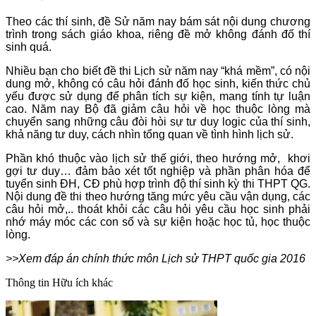
Theo các thí sinh, đề Sử năm nay bám sát nội dung chương
trình trong sách giáo khoa, riêng đề mở không đánh đố thí
sinh quá.
Nhiều bạn cho biết đề thi Lịch sử năm nay “khá mềm”, có nội
dung mở, không có câu hỏi đánh đố học sinh, kiến thức chủ
yếu được sử dụng để phân tích sự kiện, mang tính tự luận
cao. Năm nay Bộ đã giảm câu hỏi về học thuộc lòng mà
chuyển sang những câu đòi hòi sự tư duy logic của thí sinh,
khả năng tư duy, cách nhìn tổng quan về tình hình lịch sử.
Phần khó thuộc vào lịch sử thế giới, theo hướng mở, khơi
gợi tư duy… đảm bảo xét tốt nghiệp và phần phân hóa để
tuyển sinh ĐH, CĐ phù hợp trình độ thí sinh kỳ thi THPT QG.
Nội dung đề thi theo hướng tăng mức yêu cầu vận dụng, các
câu hỏi mở,.. thoát khỏi các câu hỏi yêu cầu học sinh phải
nhớ máy móc các con số và sự kiện hoặc học tủ, học thuộc
lòng.
>>Xem đáp án chính thức môn Lịch sử THPT quốc gia 2016
Thông tin
Hữu ích khác