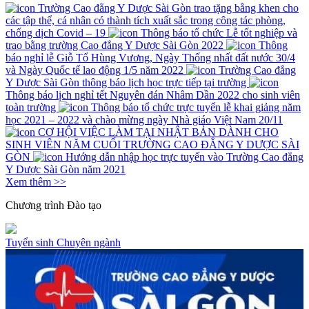
Trường Cao đẳng Y Dược Sài Gòn trao tặng bằng khen cho
các tập thể, cá nhân có thành tích xuất sắc trong công tác phòng,
chống dịch Covid – 19
Thông báo tổ chức Lễ tốt nghiệp và
trao bằng trường Cao đẳng Y Dược Sài Gòn 2022
Thông
báo nghỉ lễ Giỗ Tổ Hùng Vương, Ngày Thống nhất đất nước 30/4
và Ngày Quốc tế lao động 1/5 năm 2022
Trường Cao đẳng
Y Dược Sài Gòn thông báo lịch học trực tiếp tại trường
Thông báo lịch nghỉ tết Nguyên đán Nhâm Dần 2022 cho sinh viên
toàn trường
Thông báo tổ chức trực tuyến lễ khai giảng năm
học 2021 – 2022 và chào mừng ngày Nhà giáo Việt Nam 20/11
CƠ HỘI VIỆC LÀM TẠI NHẬT BẢN DÀNH CHO
SINH VIÊN NĂM CUỐI TRƯỜNG CAO ĐẲNG Y DƯỢC SÀI
GÒN
Hướng dẫn nhập học trực tuyến vào Trường Cao đẳng
Y Dược Sài Gòn năm 2021
Xem thêm >>
Chương trình
Đào tạo
Tuyển sinh
Chuyên ngành