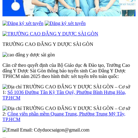
TRƯỜNG CAO ĐẲNG Y DƯỢC SÀI GÒN
Căn cứ theo quyết định của Bộ Giáo dục & Đào tạo, Trường Cao
đẳng Y Dược Sài Gòn thông báo tuyển sinh Cao Đẳng Y Dược
TPHCM năm 2025 theo hình thức xét tuyển trên toàn quốc:
– Cơ sở
1:
Số 1036 Đường Tân Kỳ Tân Quý, Phường Bình Hưng Hòa,
TP.HCM
– Cơ sở
2:
Công viên phần mềm Quang Trung, Phường Trung Mỹ Tây,
TP.HCM
Email:
Cdyduocsaigon@gmail.com