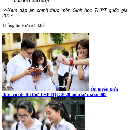
quả tốt nhất được.
>>Xem đáp án chính thức môn Sinh học THPT quốc gia
2017
Thông tin
Hữu ích khác
Ôn luyện kiến
thức với đề thi thử THPTQG 2020 môn sử mã số 005