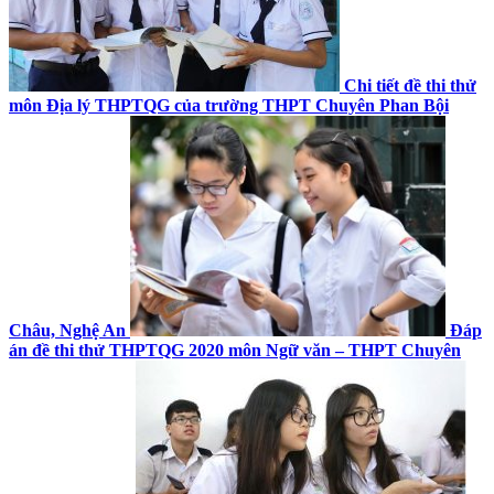
Chi tiết đề thi thử
môn Địa lý THPTQG của trường THPT Chuyên Phan Bội
Châu, Nghệ An
Đáp
án đề thi thử THPTQG 2020 môn Ngữ văn – THPT Chuyên