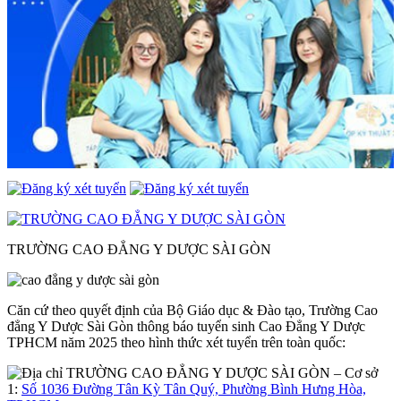
TRƯỜNG CAO ĐẲNG Y DƯỢC SÀI GÒN
Căn cứ theo quyết định của Bộ Giáo dục & Đào tạo, Trường Cao
đẳng Y Dược Sài Gòn thông báo tuyển sinh Cao Đẳng Y Dược
TPHCM năm 2025 theo hình thức xét tuyển trên toàn quốc:
– Cơ sở
1:
Số 1036 Đường Tân Kỳ Tân Quý, Phường Bình Hưng Hòa,