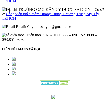
TP.HCM
– Cơ sở
2:
Công viên phần mềm Quang Trung, Phường Trung Mỹ Tây,
TP.HCM
Email:
Cdyduocsaigon@gmail.com
Điện thoại: 0287.1060.222 – 096.152.9898 –
093.851.9898
LIÊN KẾT MẠNG XÃ HỘI