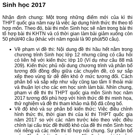
Sinh học 2
017
Nhận định chung
:
Một trong những điểm mới của kì thi
THPT quốc gia năm nay là việc áp dụng hình thức thi theo tổ
hợp môn. Theo đó, bài thi môn Sinh học sẽ nằm trong bài thi
tổ hợp bài thi KHTN và có thời gian làm bài giảm xuống còn
50 phút/40 câu (khác với năm ngoái là 90 phút/50 câu).
Về phạm vi đề thi: Nội dung đề thi hầu hết nằm trong
chương trình Sinh học lớp 12 nhưng cũng có câu hỏi
có liên hệ với kiến thức lớp 10 (Ví dụ như câu 88 mã
209). Kiến thức phủ nội dung chương trình và phân bổ
tương đối đồng đều giữa các chuyên đề, có sự sắp
xếp theo vùng từ dễ đến khó ở mức tương đối. Cách
phân bổ và sắp xếp như vậy cũng tạo tâm lí thoải mái
và thuận lợi cho các em học sinh làm bài. Nhìn chung,
phạm vi đề thi thi THPT quốc gia môn Sinh học năm
2017 tương đối phù hợp với hình thức đề thi minh họa,
thử nghiệm và đề thi tham khảo mà Bộ đã công bố.
Về độ khó và sự phân bổ kiến thức: Việc điều chỉnh
hình thức thi, thời gian thi của kì thi THPT quốc gia
năm 2017 so với các năm trước kéo theo việc điều
chỉnh lại cấu trúc đề thi/độ khó của đề thi môn Sinh học
nói riêng và các môn thi tổ hợp nói chung. Sự phân bổ