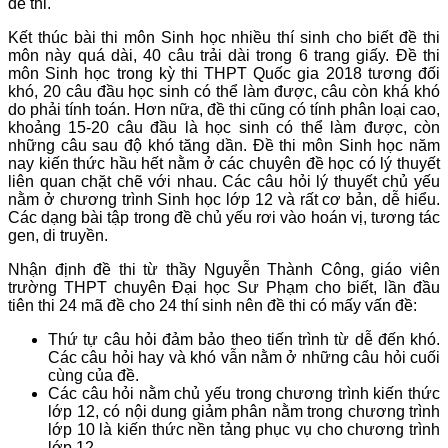
đề thi.
Kết thúc bài thi môn Sinh học nhiều thí sinh cho biết đề thi
môn này quá dài, 40 câu trải dài trong 6 trang giấy. Đề thi
môn Sinh học trong kỳ thi THPT Quốc gia 2018 tương đối
khó, 20 câu đầu học sinh có thể làm được, câu còn khá khó
do phải tính toán. Hơn nữa, đề thi cũng có tính phân loại cao,
khoảng 15-20 câu đầu là học sinh có thể làm được, còn
những câu sau độ khó tăng dần. Đề thi môn Sinh học năm
nay kiến thức hầu hết nằm ở các chuyên đề học có lý thuyết
liên quan chặt chẽ với nhau. Các câu hỏi lý thuyết chủ yếu
nằm ở chương trình Sinh học lớp 12 và rất cơ bản, dễ hiểu.
Các dạng bài tập trong đề chủ yếu rơi vào hoán vị, tương tác
gen, di truyền.
Nhận định đề thi từ thầy Nguyễn Thành Công, giáo viên
trường THPT chuyên Đại học Sư Phạm cho biết, lần đầu
tiên thi 24 mã đề cho 24 thí sinh nên đề thi có mấy vấn đề:
Thứ tự câu hỏi đảm bảo theo tiến trình từ dễ đến khó.
Các câu hỏi hay và khó vẫn nằm ở những câu hỏi cuối
cùng của đề.
Các câu hỏi nằm chủ yếu trong chương trình kiến thức
lớp 12, có nội dung giảm phân nằm trong chương trình
lớp 10 là kiến thức nền tảng phục vụ cho chương trình
lớp 12.