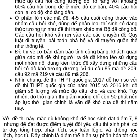
mức độ câu hỏi cũng tương đối rõ ràng với khoảng
60% câu hỏi trong đề ở mức độ cơ bản, 40% câu hỏi
còn lại có độ khó tăng dần.
Ở phần lớn các mã đề, 4-5 câu cuối cùng thuộc vào
nhóm câu hỏi khó, dùng để phân loại thí sinh có dạng
thức tương tự như đề thi tham khảo mà Bộ đã công bố.
Các câu hỏi khó vẫn rơi vào các các chuyên đề Quy
luật di truyền, bài toán phả hệ và di truyền quần thể
như thông lệ.
Đề thi về cơ bản đảm bảo tính công bằng, khách quan
giữa các mã đề khi người ra đề đã khéo léo sử dụng
một nhóm nội dung kiến thức để xây dựng những câu
hỏi có độ khó tương đương. Ví dụ câu 85 mã đề 209;
câu 92 mã 219 và câu 89 mã 206.
Nhìn chung, đề thi THPT quốc gia 2017 dễ hơn so với
đề thi THPT quốc gia của năm 2015 và 2016 khi đã
giảm số lượng và mức độ câu khó và cực khó. Tuy
nhiên, do thời gian thi giảm xuống chỉ còn 50 phút nên
áp lực thời gian chính là vấn đề khó của đề thi năm
nay.
Với đề thi này, mặc dù không khó để học sinh đạt điểm 7, 8
nhưng để đạt được điểm tuyệt đối yêu cầu thí sinh phải có
tư duy tổng hợp, phân tích, suy luận lôgic, và không học
lệch, học tủ. Đây chính là điểm thể hiện sự phân hóa tốt của