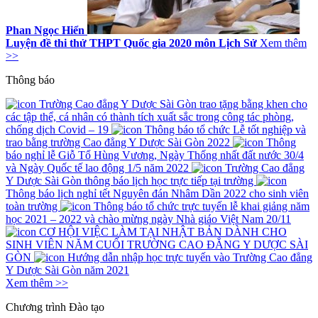
Phan Ngọc Hiển
Luyện đề thi thử THPT Quốc gia 2020 môn Lịch Sử
Xem thêm
>>
Thông báo
Trường Cao đẳng Y Dược Sài Gòn trao tặng bằng khen cho
các tập thể, cá nhân có thành tích xuất sắc trong công tác phòng,
chống dịch Covid – 19
Thông báo tổ chức Lễ tốt nghiệp và
trao bằng trường Cao đẳng Y Dược Sài Gòn 2022
Thông
báo nghỉ lễ Giỗ Tổ Hùng Vương, Ngày Thống nhất đất nước 30/4
và Ngày Quốc tế lao động 1/5 năm 2022
Trường Cao đẳng
Y Dược Sài Gòn thông báo lịch học trực tiếp tại trường
Thông báo lịch nghỉ tết Nguyên đán Nhâm Dần 2022 cho sinh viên
toàn trường
Thông báo tổ chức trực tuyến lễ khai giảng năm
học 2021 – 2022 và chào mừng ngày Nhà giáo Việt Nam 20/11
CƠ HỘI VIỆC LÀM TẠI NHẬT BẢN DÀNH CHO
SINH VIÊN NĂM CUỐI TRƯỜNG CAO ĐẲNG Y DƯỢC SÀI
GÒN
Hướng dẫn nhập học trực tuyến vào Trường Cao đẳng
Y Dược Sài Gòn năm 2021
Xem thêm >>
Chương trình
Đào tạo