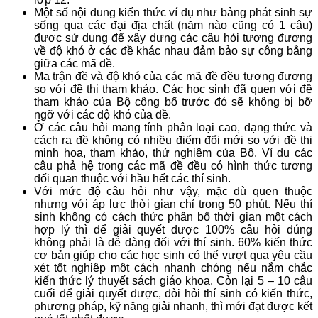
Một số nội dung kiến thức ví dụ như bảng phát sinh sự
sống qua các đại địa chất (năm nào cũng có 1 câu)
được sử dụng để xây dựng các câu hỏi tương đương
về độ khó ở các đề khác nhau đảm bảo sự công bằng
giữa các mã đề.
Ma trận đề và độ khó của các mã đề đều tương đương
so với đề thi tham khảo. Các học sinh đã quen với đề
tham khảo của Bộ công bố trước đó sẽ không bị bỡ
ngỡ với các độ khó của đề.
Ở các câu hỏi mang tính phân loại cao, dạng thức và
cách ra đề không có nhiều điểm đổi mới so với đề thi
minh họa, tham khảo, thử nghiệm của Bộ. Ví dụ các
câu phả hệ trong các mã đề đều có hình thức tương
đối quan thuộc với hầu hết các thí sinh.
Với mức độ câu hỏi như vậy, mặc dù quen thuộc
nhưng với áp lực thời gian chỉ trong 50 phút. Nếu thí
sinh không có cách thức phân bổ thời gian một cách
hợp lý thì để giải quyết được 100% câu hỏi đúng
không phải là dễ dàng đối với thí sinh. 60% kiến thức
cơ bản giúp cho các học sinh có thể vượt qua yêu cầu
xét tốt nghiệp một cách nhanh chóng nếu nắm chắc
kiến thức lý thuyết sách giáo khoa. Còn lại 5 – 10 câu
cuối để giải quyết được, đòi hỏi thí sinh có kiến thức,
phương pháp, kỹ năng giải nhanh, thì mới đạt được kết