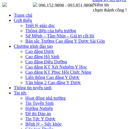
Niềm tin
096.152.9898 - 093.851.9898
chạm thành công !
Trang chủ
Giới thiệu
Triết lý giáo dục
Thông điệp của hiệu trưởng
Sứ Mệnh – Tầm Nhìn – Giá trị cốt lõi
Bản sắc Trường Cao đẳng Y Dược Sài Gòn
Chương trình đào tạo
Cao đẳng Dược
Cao đẳng Hộ Sinh
Cao đẳng Điều Dưỡng
Cao đẳng KT Xét Nghiệm Y Học
Cao đẳng KT Phục Hồi Chức Năng
Liên thông Cao đẳng Y Dược
Văn bằng 2 Cao đẳng Y Dược
Thông tin tuyển sinh
Tin tức
Hoạt động nhà trường
Tin Tuyển Sinh
Hướng Nghiệp
Đề thi Đáp án
Tin Tức Y Dược
Bệnh lý – Sức khỏe