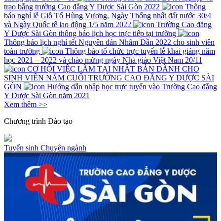
trao bằng trường Cao đẳng Y Dược Sài Gòn 2022
Thông
báo nghỉ lễ Giỗ Tổ Hùng Vương, Ngày Thống nhất đất nước 30/4
và Ngày Quốc tế lao động 1/5 năm 2022
Trường Cao đẳng
Y Dược Sài Gòn thông báo lịch học trực tiếp tại trường
Thông báo lịch nghỉ tết Nguyên đán Nhâm Dần 2022 cho sinh viên
toàn trường
Thông báo tổ chức trực tuyến lễ khai giảng năm
học 2021 – 2022 và chào mừng ngày Nhà giáo Việt Nam 20/11
CƠ HỘI VIỆC LÀM TẠI NHẬT BẢN DÀNH CHO
SINH VIÊN NĂM CUỐI TRƯỜNG CAO ĐẲNG Y DƯỢC SÀI
GÒN
Hướng dẫn nhập học trực tuyến vào Trường Cao đẳng
Y Dược Sài Gòn năm 2021
Xem thêm >>
Chương trình
Đào tạo
Tuyển sinh
Chuyên ngành