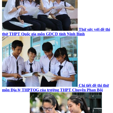
Thử sức với đề thi
thử THPT Quốc gia môn GDCD tỉnh Ninh Bình
Chi tiết đề thi thử
môn Địa lý THPTQG của trường THPT Chuyên Phan Bội