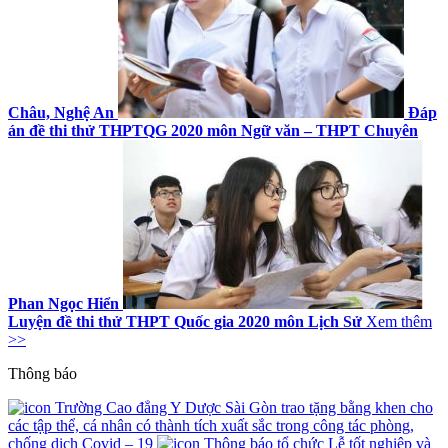
Châu, Nghệ An
Đáp
án đề thi thử THPTQG 2020 môn Ngữ văn – THPT Chuyên
Phan Ngọc Hiển
Luyện đề thi thử THPT Quốc gia 2020 môn Lịch Sử
Xem thêm
>>
Thông báo
Trường Cao đẳng Y Dược Sài Gòn trao tặng bằng khen cho
các tập thể, cá nhân có thành tích xuất sắc trong công tác phòng,
chống dịch Covid – 19
Thông báo tổ chức Lễ tốt nghiệp và