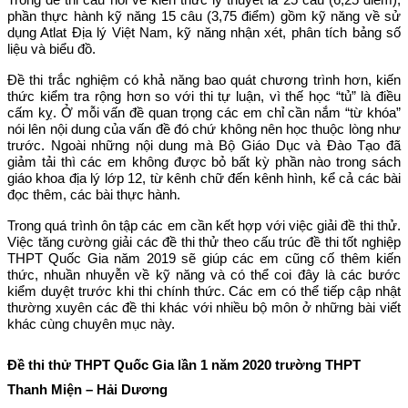
phần thực hành kỹ năng 15 câu (3,75 điểm) gồm kỹ năng về sử
dụng Atlat Địa lý Việt Nam, kỹ năng nhận xét, phân tích bảng số
liệu và biểu đồ.
Đề thi trắc nghiệm có khả năng bao quát chương trình hơn, kiến
thức kiểm tra rộng hơn so với thi tự luận, vì thế học “tủ” là điều
cấm kỵ. Ở mỗi vấn đề quan trọng các em chỉ cần nắm “từ khóa”
nói lên nội dung của vấn đề đó chứ không nên học thuộc lòng như
trước. Ngoài những nội dung mà Bộ Giáo Dục và Đào Tạo đã
giảm tải thì các em không được bỏ bất kỳ phần nào trong sách
giáo khoa địa lý lớp 12, từ kênh chữ đến kênh hình, kể cả các bài
đọc thêm, các bài thực hành.
Trong quá trình ôn tập các em cần kết hợp với việc giải đề thi thử.
Việc tăng cường giải các đề thi thử theo cấu trúc đề thi tốt nghiệp
THPT Quốc Gia năm 2019 sẽ giúp các em cũng cố thêm kiến
thức, nhuần nhuyễn về kỹ năng và có thể coi đây là các bước
kiểm duyệt trước khi thi chính thức. Các em có thể tiếp cập nhật
thường xuyên các đề thi khác với nhiều bộ môn ở những bài viết
khác cùng chuyên mục này.
Đề thi thử THPT Quốc Gia lần 1 năm 2020 trường THPT
Thanh Miện – Hải Dương