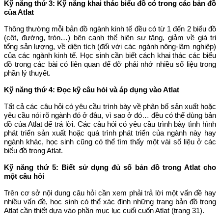
Kỹ năng thứ 3: Kỹ năng khai thác biểu đồ có trong các bản đồ
của Atlat
Thông thường mỗi bản đồ ngành kinh tế đều có từ 1 đến 2 biểu đồ
(cột, đường, tròn…) bên cạnh thể hiện sự tăng, giảm về giá trị
tổng sản lượng, về diện tích (đối với các ngành nông-lâm nghiệp)
của các ngành kinh tế. Học sinh cần biết cách khai thác các biểu
đồ trong các bài có liên quan để đỡ phải nhớ nhiều số liệu trong
phần lý thuyết.
Kỹ năng thứ 4: Đọc kỹ câu hỏi và áp dụng vào Atlat
Tất cả các câu hỏi có yêu cầu trình bày về phân bố sản xuất hoặc
yêu cầu nói rõ ngành đó ở đâu, vì sao ở đó… đều có thể dùng bản
đồ của Atlat để trả lời. Các câu hỏi có yêu cầu trình bày tình hình
phát triển sản xuất hoặc quá trình phát triển của ngành này hay
ngành khác, học sinh cũng có thể tìm thấy một vài số liệu ở các
biểu đồ trong Atlat.
Kỹ năng thứ 5: Biết sử dụng đủ số bản đồ trong Atlat cho
một câu hỏi
Trên cơ sở nội dung câu hỏi cần xem phải trả lời một vấn đề hay
nhiều vấn đề, học sinh có thể xác định những trang bản đồ trong
Atlat cần thiết dựa vào phần mục lục cuối cuốn Atlat (trang 31).