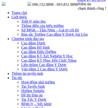
Niềm tin
096.152.9898 - 093.851.9898
chạm thành công !
Trang chủ
Giới thiệu
Triết lý giáo dục
Thông điệp của hiệu trưởng
Sứ Mệnh – Tầm Nhìn – Giá trị cốt lõi
Bản sắc Trường Cao đẳng Y Dược Sài Gòn
Chương trình đào tạo
Cao đẳng Dược
Cao đẳng Hộ Sinh
Cao đẳng Điều Dưỡng
Cao đẳng KT Xét Nghiệm Y Học
Cao đẳng KT Phục Hồi Chức Năng
Liên thông Cao đẳng Y Dược
Văn bằng 2 Cao đẳng Y Dược
Thông tin tuyển sinh
Tin tức
Hoạt động nhà trường
Tin Tuyển Sinh
Hướng Nghiệp
Đề thi Đáp án
Tin Tức Y Dược
Bệnh lý – Sức khỏe