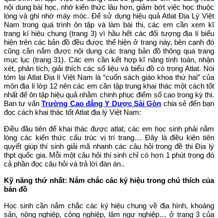
nội dung bài học, nhớ kiến thức lâu hơn, giảm bớt việc học thuộc
lòng và ghi nhớ máy móc. Để sử dụng hiệu quả Atlat Địa Lý Việt
Nam trong quá trình ôn tập và làm bài thi, các em cần xem kĩ
trang kí hiệu chung (trang 3) vì hầu hết các đối tượng địa lí biểu
hiện trên các bản đồ đều được thể hiện ở trang này, bên cạnh đó
cũng cần nắm được nội dung các trang bản đồ thông qua trang
mục lục (trang 31). Các em cần kết hợp kĩ năng tính toán, nhận
xét, phân tích, giải thích các số liệu và biểu đồ có trong Atlat. Nói
tóm lại Atlat Địa lí Việt Nam là “cuốn sách giáo khoa thứ hai” của
môn địa lí lớp 12 nên các em cần tập trung khai thác một cách tốt
nhất để ôn tập hiệu quả nhằm chinh phục điểm số cao trong kỳ thi.
Ban tư vấn
Trường Cao đẳng Y Dược Sài Gòn
chia sẻ đến bạn
đọc cách khai thác tốt Atlat địa lý Việt Nam:
Điều đầu tiên để khai thác được atlat, các em học sinh phải nằm
lòng các kiến thức cấu trúc vị trí trang… Đây là điều kiện tiên
quyết giúp thí sinh giải mã nhanh các câu hỏi trong đề thi Địa lý
thpt quốc gia. Mỗi một câu hỏi thí sinh chỉ có hơn 1 phút trong đó
cả phần đọc câu hỏi và trả lời đán án..
Kỹ năng thứ nhất: Nắm chắc các ký hiệu trong chú thích của
bản đồ
Học sinh cần nắm chắc các ký hiệu chung về địa hình, khoáng
sản, nông nghiệp, công nghiệp, lâm ngư nghiệp… ở trang 3 của