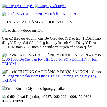
TRƯỜNG CAO ĐẲNG Y DƯỢC SÀI GÒN
Căn cứ theo quyết định của Bộ Giáo dục & Đào tạo, Trường Cao
đẳng Y Dược Sài Gòn thông báo tuyển sinh Cao Đẳng Y Dược
TPHCM năm 2025 theo hình thức xét tuyển trên toàn quốc:
– Cơ sở
1:
Số 1036 Đường Tân Kỳ Tân Quý, Phường Bình Hưng Hòa,
TP.HCM
– Cơ sở
2:
Công viên phần mềm Quang Trung, Phường Trung Mỹ Tây,
TP.HCM
Email:
Cdyduocsaigon@gmail.com
Điện thoại: 0287.1060.222 – 096.152.9898 –
093.851.9898