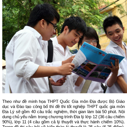
Theo như đề minh họa THPT Quốc Gia môn Địa được Bộ Giáo
dục và Đào tạo công bố thì đề thi tốt nghiệp THPT quốc gia môn
Địa Lý sẽ gồm 40 câu trắc nghiệm, thời gian làm bài 50 phút. Nội
dung chủ yếu nằm trong chương trình Địa lý lớp 12 (36 câu chiếm
90%), lớp 11 (4 câu gồm cả lý thuyết và thực hành chiếm 10%).
Trong đề thi câu hỏi về kiến thức lý thuyết là 25 câu (6,25 điểm),