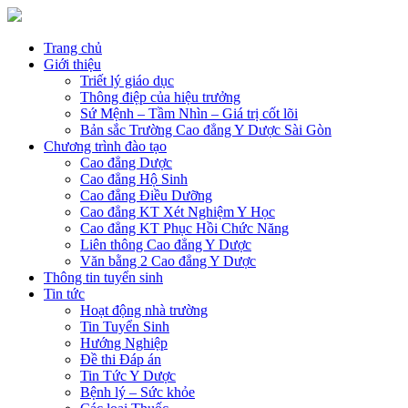
Trang chủ
Giới thiệu
Triết lý giáo dục
Thông điệp của hiệu trưởng
Sứ Mệnh – Tầm Nhìn – Giá trị cốt lõi
Bản sắc Trường Cao đẳng Y Dược Sài Gòn
Chương trình đào tạo
Cao đẳng Dược
Cao đẳng Hộ Sinh
Cao đẳng Điều Dưỡng
Cao đẳng KT Xét Nghiệm Y Học
Cao đẳng KT Phục Hồi Chức Năng
Liên thông Cao đẳng Y Dược
Văn bằng 2 Cao đẳng Y Dược
Thông tin tuyển sinh
Tin tức
Hoạt động nhà trường
Tin Tuyển Sinh
Hướng Nghiệp
Đề thi Đáp án
Tin Tức Y Dược
Bệnh lý – Sức khỏe