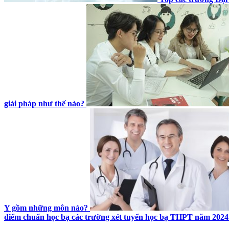
giải pháp như thế nào?
Y gồm những môn nào?
điểm chuẩn học bạ các trường xét tuyển học bạ THPT năm 2024