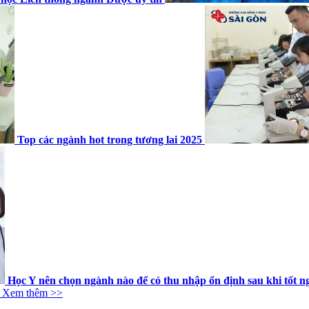
Top các ngành hot trong tương lai 2025
Học Y nên chọn ngành nào để có thu nhập ổn định sau khi tốt n
Xem thêm >>