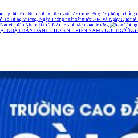
tập thể, cá nhân có thành tích xuất sắc trong công tác phòng, chống
iỗ Tổ Hùng Vương, Ngày Thống nhất đất nước 30/4 và Ngày Quốc tế 
t Nguyên đán Nhâm Dần 2022 cho sinh viên toàn trường
Thông ba
TẠI NHẬT BẢN DÀNH CHO SINH VIÊN NĂM CUỐI TRƯỜNG