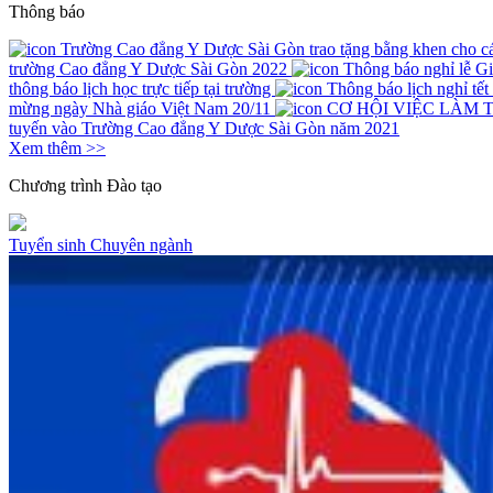
Thông báo
Trường Cao đẳng Y Dược Sài Gòn trao tặng bằng khen cho các 
trường Cao đẳng Y Dược Sài Gòn 2022
Thông báo nghỉ lễ G
thông báo lịch học trực tiếp tại trường
Thông báo lịch nghỉ tế
mừng ngày Nhà giáo Việt Nam 20/11
CƠ HỘI VIỆC LÀM 
tuyến vào Trường Cao đẳng Y Dược Sài Gòn năm 2021
Xem thêm >>
Chương trình
Đào tạo
Tuyển sinh
Chuyên ngành