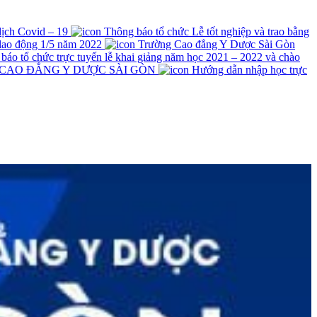
 dịch Covid – 19
Thông báo tổ chức Lễ tốt nghiệp và trao bằng
lao động 1/5 năm 2022
Trường Cao đẳng Y Dược Sài Gòn
́o tổ chức trực tuyến lễ khai giảng năm học 2021 – 2022 và chào
 CAO ĐẲNG Y DƯỢC SÀI GÒN
Hướng dẫn nhập học trực