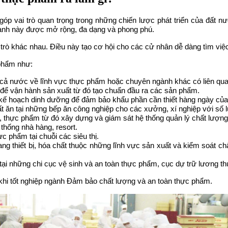
óp vai trò quan trọng trong những chiến lược phát triển của đất 
gành này được mở rộng, đa dạng và phong phú.
i trò khác nhau. Điều này tạo cơ hội cho các cử nhân dễ dàng tìm vi
 phẩm như:
n cả nước về lĩnh vực thực phẩm hoặc chuyên ngành khác có liên qua
 để vận hành sản xuất từ đó tạo chuẩn đầu ra các sản phẩm.
 kế hoạch dinh dưỡng để đảm bảo khẩu phần cần thiết hàng ngày của
uất ăn tại những bếp ăn công nghiệp cho các xưởng, xí nghiệp với số
, thực phẩm từ đó xây dựng và giám sát hệ thống quản lý chất lượn
 thống nhà hàng, resort.
c phẩm tại chuỗi các siêu thị.
ng thiết bị, hóa chất thuộc những lĩnh vực sản xuất và kiểm soát c
 tại những chi cục vệ sinh và an toàn thực phẩm, cục dự trữ lương
 khi tốt nghiệp ngành Đảm bảo chất lượng và an toàn thực phẩm.