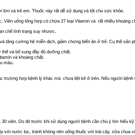
ớn và trẻ em. Thuốc này rất dễ sử dụng và tốt cho sức khỏe.
 Viên uống tổng hợp có chứa 27 loại Vitamin và rất nhiều khoáng ch
̣n chế tình trạng suy nhược.
 tăng cường hệ miễn dịch, giảm chứng biến ăn ở trẻ. Cụ thể sản p
thể và bổ sung đầy đủ dưỡng chất.
Vitamin và khoáng chất.
́u máu.
các trường hợp bệnh lý khác mà chưa liệt kê ở trên. Nếu người bệnh 
30 viên. Do đó trước khi sử dụng người bệnh cần chú ý tìm hiểu kỹ 
́p với nước lọc, tránh không nên uống thuốc với trái cây, sữa chua vi