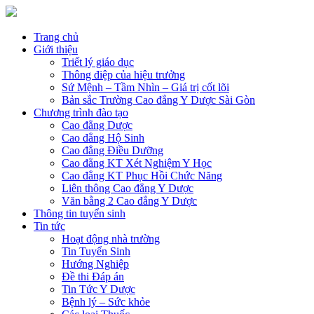
Trang chủ
Giới thiệu
Triết lý giáo dục
Thông điệp của hiệu trưởng
Sứ Mệnh – Tầm Nhìn – Giá trị cốt lõi
Bản sắc Trường Cao đẳng Y Dược Sài Gòn
Chương trình đào tạo
Cao đẳng Dược
Cao đẳng Hộ Sinh
Cao đẳng Điều Dưỡng
Cao đẳng KT Xét Nghiệm Y Học
Cao đẳng KT Phục Hồi Chức Năng
Liên thông Cao đẳng Y Dược
Văn bằng 2 Cao đẳng Y Dược
Thông tin tuyển sinh
Tin tức
Hoạt động nhà trường
Tin Tuyển Sinh
Hướng Nghiệp
Đề thi Đáp án
Tin Tức Y Dược
Bệnh lý – Sức khỏe