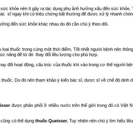
g sức khỏe nên ít gây ra tác dụng phụ ảnh hưởng xấu đến sức khỏ
c sĩ ngay khi có triệu chứng bất thường để được xử lý nhanh chóng,
hưởng đến sức khỏe khác nhau do đó cần chú ý theo dõi.
̀u loại thuốc trong cùng một thời điểm. Tốt nhất người bệnh nên thô
năng để từ đó thay đổi liều lượng cho phù hợp.
 thay đổi hoạt động, cấu trúc của thuốc khi vào trong cơ thể người b
̉a thuốc. Do đó nên tham khảo ý kiến bác sĩ, dược sĩ về chế độ dinh
isser
được phân phối ở nhiều nước trên thế giới trong đó có Việt
cũng có thể dụng
thuốc Queisser.
Tuy nhiên nên chú ý tìm hiểu liê