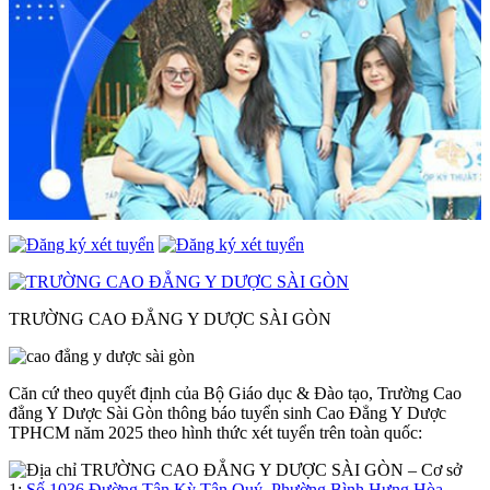
TRƯỜNG CAO ĐẲNG Y DƯỢC SÀI GÒN
Căn cứ theo quyết định của Bộ Giáo dục & Đào tạo, Trường Cao
đẳng Y Dược Sài Gòn thông báo tuyển sinh Cao Đẳng Y Dược
TPHCM năm 2025 theo hình thức xét tuyển trên toàn quốc:
– Cơ sở
1:
Số 1036 Đường Tân Kỳ Tân Quý, Phường Bình Hưng Hòa,