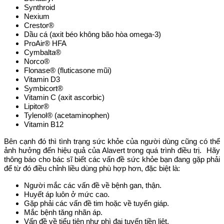
Synthroid
Nexium
Crestor®
Dầu cá (axit béo không bão hòa omega-3)
ProAir® HFA
Cymbalta®
Norco®
Flonase® (fluticasone mũi)
Vitamin D3
Symbicort®
Vitamin C (axit ascorbic)
Lipitor®
Tylenol® (acetaminophen)
Vitamin B12
Bên cạnh đó thì tình trạng sức khỏe của người dùng cũng có thể
ảnh hưởng đến hiệu quả của Alavert trong quá trình điều trị. Hãy
thông báo cho bác sĩ biết các vấn đề sức khỏe bạn đang gặp phải
để từ đó điều chỉnh liều dùng phù hợp hơn, đặc biệt là:
Người mắc các vấn đề về bệnh gan, thận.
Huyết áp luôn ở mức cao.
Gặp phải các vấn đề tim hoặc về tuyến giáp.
Mắc bệnh tăng nhãn áp.
Vấn đề về tiểu tiện như phì đại tuyến tiền liệt.