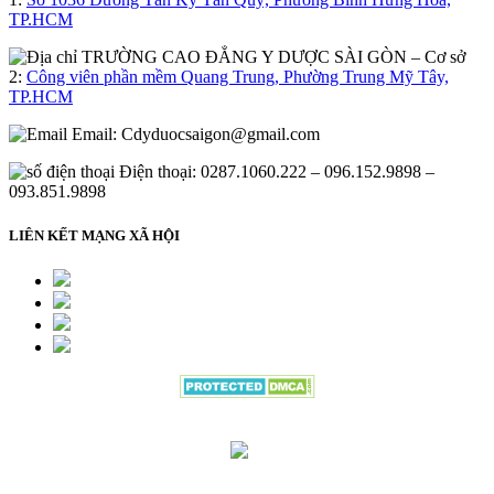
TP.HCM
– Cơ sở
2:
Công viên phần mềm Quang Trung, Phường Trung Mỹ Tây,
TP.HCM
Email:
Cdyduocsaigon@gmail.com
Điện thoại: 0287.1060.222 – 096.152.9898 –
093.851.9898
LIÊN KẾT MẠNG XÃ HỘI