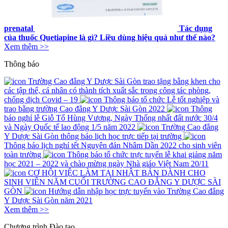
prenatal
Tác dụng
của thuốc Quetiapine là gì? Liều dùng hiệu quả như thế nào?
Xem thêm >>
Thông báo
Trường Cao đẳng Y Dược Sài Gòn trao tặng bằng khen cho
các tập thể, cá nhân có thành tích xuất sắc trong công tác phòng,
chống dịch Covid – 19
Thông báo tổ chức Lễ tốt nghiệp và
trao bằng trường Cao đẳng Y Dược Sài Gòn 2022
Thông
báo nghỉ lễ Giỗ Tổ Hùng Vương, Ngày Thống nhất đất nước 30/4
và Ngày Quốc tế lao động 1/5 năm 2022
Trường Cao đẳng
Y Dược Sài Gòn thông báo lịch học trực tiếp tại trường
Thông báo lịch nghỉ tết Nguyên đán Nhâm Dần 2022 cho sinh viên
toàn trường
Thông báo tổ chức trực tuyến lễ khai giảng năm
học 2021 – 2022 và chào mừng ngày Nhà giáo Việt Nam 20/11
CƠ HỘI VIỆC LÀM TẠI NHẬT BẢN DÀNH CHO
SINH VIÊN NĂM CUỐI TRƯỜNG CAO ĐẲNG Y DƯỢC SÀI
GÒN
Hướng dẫn nhập học trực tuyến vào Trường Cao đẳng
Y Dược Sài Gòn năm 2021
Xem thêm >>
Chương trình
Đào tạo