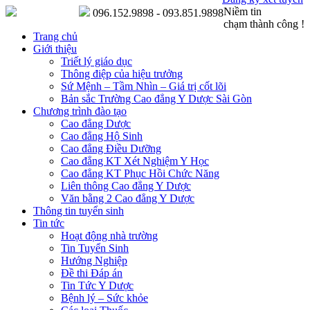
Niềm tin
096.152.9898 - 093.851.9898
chạm thành công !
Trang chủ
Giới thiệu
Triết lý giáo dục
Thông điệp của hiệu trưởng
Sứ Mệnh – Tầm Nhìn – Giá trị cốt lõi
Bản sắc Trường Cao đẳng Y Dược Sài Gòn
Chương trình đào tạo
Cao đẳng Dược
Cao đẳng Hộ Sinh
Cao đẳng Điều Dưỡng
Cao đẳng KT Xét Nghiệm Y Học
Cao đẳng KT Phục Hồi Chức Năng
Liên thông Cao đẳng Y Dược
Văn bằng 2 Cao đẳng Y Dược
Thông tin tuyển sinh
Tin tức
Hoạt động nhà trường
Tin Tuyển Sinh
Hướng Nghiệp
Đề thi Đáp án
Tin Tức Y Dược
Bệnh lý – Sức khỏe