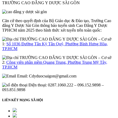
TRƯỜNG CAO ĐẲNG Y DƯỢC SÀI GÒN
Căn cứ theo quyết định của Bộ Giáo dục & Đào tạo, Trường Cao
đẳng Y Dược Sài Gòn thông báo tuyển sinh Cao Đẳng Y Dược
TPHCM năm 2025 theo hình thức xét tuyển trên toàn quốc:
– Cơ sở
1:
Số 1036 Đường Tân Kỳ Tân Quý, Phường Bình Hưng Hòa,
TP.HCM
– Cơ sở
2:
Công viên phần mềm Quang Trung, Phường Trung Mỹ Tây,
TP.HCM
Email:
Cdyduocsaigon@gmail.com
Điện thoại: 0287.1060.222 – 096.152.9898 –
093.851.9898
LIÊN KẾT MẠNG XÃ HỘI