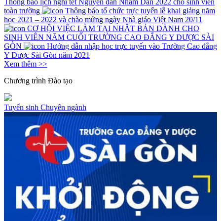
Thông báo lịch nghỉ tết Nguyên đán Nhâm Dần 2022 cho sinh viên
toàn trường
Thông báo tổ chức trực tuyến lễ khai giảng năm
học 2021 – 2022 và chào mừng ngày Nhà giáo Việt Nam 20/11
CƠ HỘI VIỆC LÀM TẠI NHẬT BẢN DÀNH CHO
SINH VIÊN NĂM CUỐI TRƯỜNG CAO ĐẲNG Y DƯỢC SÀI
GÒN
Hướng dẫn nhập học trực tuyến vào Trường Cao đẳng
Y Dược Sài Gòn năm 2021
Xem thêm >>
Chương trình
Đào tạo
Tuyển sinh
Chuyên ngành