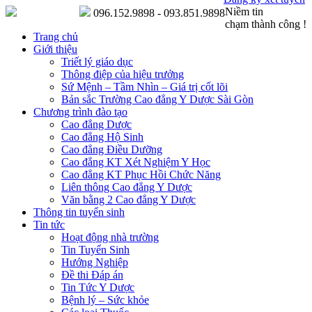
Niềm tin
096.152.9898 - 093.851.9898
chạm thành công !
Trang chủ
Giới thiệu
Triết lý giáo dục
Thông điệp của hiệu trưởng
Sứ Mệnh – Tầm Nhìn – Giá trị cốt lõi
Bản sắc Trường Cao đẳng Y Dược Sài Gòn
Chương trình đào tạo
Cao đẳng Dược
Cao đẳng Hộ Sinh
Cao đẳng Điều Dưỡng
Cao đẳng KT Xét Nghiệm Y Học
Cao đẳng KT Phục Hồi Chức Năng
Liên thông Cao đẳng Y Dược
Văn bằng 2 Cao đẳng Y Dược
Thông tin tuyển sinh
Tin tức
Hoạt động nhà trường
Tin Tuyển Sinh
Hướng Nghiệp
Đề thi Đáp án
Tin Tức Y Dược
Bệnh lý – Sức khỏe