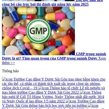
công bố cấu trúc bài thi đánh giá năng lực năm 2025
GMP trong ngành
Dược là gì? Tầm quan trọng của GMP trong ngành Dược
Xem
thêm >>
Thông báo
Trường Cao đẳng Y Dược Sài Gòn trao tặng bằng khen cho
các tập thể, cá nhân có thành tích xuất sắc trong công tác phòng,
chống dịch Covid – 19
Thông báo tổ chức Lễ tốt nghiệp và
trao bằng trường Cao đẳng Y Dược Sài Gòn 2022
Thông
báo nghỉ lễ Giỗ Tổ Hùng Vương, Ngày Thống nhất đất nước 30/4
và Ngày Quốc tế lao động 1/5 năm 2022
Trường Cao đẳng
Y Dược Sài Gòn thông báo lịch học trực tiếp tại trường