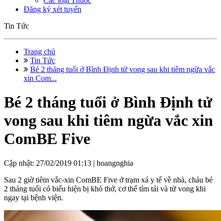
Các loại Thuốc
Đăng ký xét tuyển
Tin Tức
Trang chủ
Tin Tức
Bé 2 tháng tuổi ở Bình Định tử vong sau khi tiêm ngừa vắc
xin Com...
Bé 2 tháng tuổi ở Bình Định tử
vong sau khi tiêm ngừa vắc xin
ComBE Five
Cập nhật: 27/02/2019 01:13 |
hoangnghia
Sau 2 giờ tiêm vắc-xin ComBE Five ở trạm xá y tế về nhà, cháu bé
2 tháng tuổi có biểu hiện bị khó thở, cơ thể tím tái và tử vong khi
ngay tại bệnh viện.