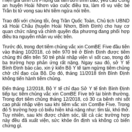
Hiện gia đình chị Phụng đã làm đơn trình báo, yêu cầu Công
an huyện Hoài Nhơn vào cuộc điều tra, làm rõ vụ việc bé
Trân bị tử vong sau khi tiêm ngừa nói trên.
Trao đổi với chúng tôi, ông Trần Quốc Toàn, Chủ tịch UBND
xã Hoài Châu (huyện Hoài Nhơn, Bình Định) cho hay cơ
quan chức năng và chính quyền địa phương đang phối hợp
điều tra nguyên nhân vụ việc trên.
Trước đó, trong đợt tiêm chủng vắc xin ComBE Five đầu tiên
vào tháng 10/2018, có trên 970 trẻ ở Bình Định được tiêm
chủng thì đến trên 50 trẻ phải nhập viện vì sốt cao, trong đó
ba trường hợp phản ứng rất nặng. Ngay sau đó, sở Y tế
Bình Định báo cáo, xin ý kiến Bộ Y tế tạm ngừng tiêm chủng
chờ chỉ đạo của Bộ. Do đó, tháng 11/2018 tỉnh Bình Định
không tiến hành tiêm chủng.
Đến tháng 12/2018, Bộ Y tế chỉ đạo Sở Y tế tỉnh Bình Định
tiếp tục tiêm chủng vắc xin ComBE Five trở lại bình thường.
Trong đợt tiêm chủng tháng 12/2018, có 30 ca bệnh nhi sốt
cao phải nhập viện sau khi tiêm vắc xin ComBe Five. Trong
đó 5 trường hợp có biểu hiện khá nặng như: tím tái, khó thở.
Tuy nhiên, sau khi được chăm sóc, tất cả các trường hợp
này đều đã xuất viện, sức khỏe ổn định và không có biến
chứng gì.