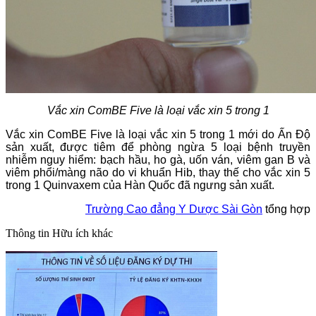
Vắc xin ComBE Five là loại vắc xin 5 trong 1
Vắc xin ComBE Five là loại vắc xin 5 trong 1 mới do Ấn Độ
sản xuất, được tiêm để phòng ngừa 5 loại bệnh truyền
nhiễm nguy hiểm: bạch hầu, ho gà, uốn ván, viêm gan B và
viêm phổi/màng não do vi khuẩn Hib, thay thế cho vắc xin 5
trong 1 Quinvaxem của Hàn Quốc đã ngưng sản xuất.
Trường Cao đẳng Y Dược Sài Gòn
tổng hợp
Thông tin
Hữu ích khác