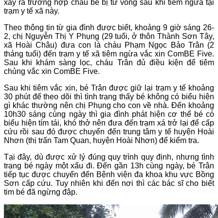
xảy ra trường hợp cháu bé bị tử vong sau khi tiêm ngừa tại
trạm y tế xã này.
Theo thông tin từ gia đình được biết, khoảng 9 giờ sáng 26-
2, chị Nguyễn Thị Y Phụng (29 tuổi, ở thôn Thành Sơn Tây,
xã Hoài Châu) đưa con là cháu Phạm Ngọc Bảo Trân (2
tháng tuổi) đến trạm y tế xã tiêm ngừa vắc xin ComBE Five.
Sau khi khám sàng lọc, cháu Trân đủ điều kiện để tiêm
chủng vắc xin ComBE Five.
Sau khi tiêm vắc xin, bé Trân được giữ lại trạm y tế khoảng
30 phút để theo dõi thì tình trạng thấy bé không có biểu hiện
gì khác thường nên chị Phụng cho con về nhà. Đến khoảng
10h30 sáng cùng ngày thì gia đình phát hiện cơ thể bé có
biểu hiện tím tái, khó thở nên đưa đến trạm xá trở lại để cấp
cứu rồi sau đó được chuyển đến trung tâm y tế huyện Hoài
Nhơn (thị trấn Tam Quan, huyện Hoài Nhơn) để kiểm tra.
Tại đây, dù được xử lý đúng quy trình quy định, nhưng tình
trạng bé ngày một xấu đi. Đến gần 13h cùng ngày, bé Trân
tiếp tục được chuyển đến Bệnh viện đa khoa khu vực Bồng
Sơn cấp cứu. Tuy nhiên khi đến nơi thì các bác sĩ cho biết
tim bé đã ngừng đập.