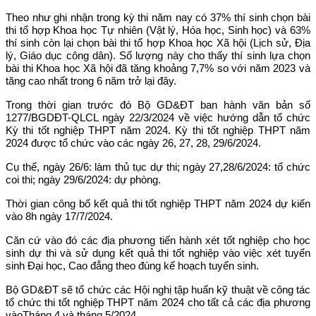
Theo như ghi nhận trong kỳ thi năm nay có 37% thí sinh chọn bài
thi tổ hợp Khoa học Tự nhiên (Vật lý, Hóa học, Sinh học) và 63%
thí sinh còn lại chọn bài thi tổ hợp Khoa học Xã hội (Lịch sử, Địa
lý, Giáo dục công dân). Số lượng này cho thấy thí sinh lựa chọn
bài thi Khoa học Xã hội đã tăng khoảng 7,7% so với năm 2023 và
tăng cao nhất trong 6 năm trở lại đây.
Trong thời gian trước đó Bộ GD&ĐT ban hành văn bản số
1277/BGDĐT-QLCL ngày 22/3/2024 về việc hướng dẫn tổ chức
Kỳ thi tốt nghiệp THPT năm 2024. Kỳ thi tốt nghiệp THPT năm
2024 được tổ chức vào các ngày 26, 27, 28, 29/6/2024.
Cụ thể, ngày 26/6: làm thủ tục dự thi; ngày 27,28/6/2024: tổ chức
coi thi; ngày 29/6/2024: dự phòng.
Thời gian công bố kết quả thi tốt nghiệp THPT năm 2024 dự kiến
vào 8h ngày 17/7/2024.
Căn cứ vào đó các địa phương tiến hành xét tốt nghiệp cho học
sinh dự thi và sử dụng kết quả thi tốt nghiệp vào việc xét tuyển
sinh Đại học, Cao đẳng theo đúng kế hoạch tuyển sinh.
Bộ GD&ĐT sẽ tổ chức các Hội nghị tập huấn kỹ thuật về công tác
tổ chức thi tốt nghiệp THPT năm 2024 cho tất cả các địa phương
vàoTháng 4 và tháng 5/2024.