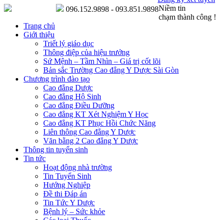
Niềm tin
096.152.9898 - 093.851.9898
chạm thành công !
Trang chủ
Giới thiệu
Triết lý giáo dục
Thông điệp của hiệu trưởng
Sứ Mệnh – Tầm Nhìn – Giá trị cốt lõi
Bản sắc Trường Cao đẳng Y Dược Sài Gòn
Chương trình đào tạo
Cao đẳng Dược
Cao đẳng Hộ Sinh
Cao đẳng Điều Dưỡng
Cao đẳng KT Xét Nghiệm Y Học
Cao đẳng KT Phục Hồi Chức Năng
Liên thông Cao đẳng Y Dược
Văn bằng 2 Cao đẳng Y Dược
Thông tin tuyển sinh
Tin tức
Hoạt động nhà trường
Tin Tuyển Sinh
Hướng Nghiệp
Đề thi Đáp án
Tin Tức Y Dược
Bệnh lý – Sức khỏe