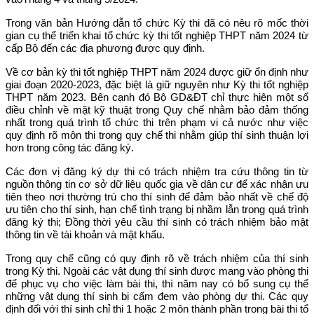
Trong văn bản Hướng dẫn tổ chức Kỳ thi đã có nêu rõ mốc thời
gian cụ thể triển khai tổ chức kỳ thi tốt nghiệp THPT năm 2024 từ
cấp Bộ đến các địa phương được quy định.
Về cơ bản kỳ thi tốt nghiệp THPT năm 2024 được giữ ổn định như
giai đoạn 2020-2023, đặc biệt là giữ nguyên như Kỳ thi tốt nghiệp
THPT năm 2023. Bên cạnh đó Bộ GD&ĐT chỉ thực hiện một số
điều chỉnh về mặt kỹ thuật trong Quy chế nhằm bảo đảm thống
nhất trong quá trình tổ chức thi trên phạm vi cả nước như việc
quy định rõ môn thi trong quy chế thi nhằm giúp thí sinh thuận lợi
hơn trong công tác đăng ký.
Các đơn vị đăng ký dự thi có trách nhiệm tra cứu thông tin từ
nguồn thông tin cơ sở dữ liệu quốc gia về dân cư để xác nhận ưu
tiên theo nơi thường trú cho thí sinh để đảm bảo nhất về chế độ
ưu tiên cho thí sinh, hạn chế tình trạng bị nhầm lẫn trong quá trình
đăng ký thi; Đồng thời yêu cầu thí sinh có trách nhiệm bảo mật
thông tin về tài khoản và mật khẩu.
Trong quy chế cũng có quy định rõ về trách nhiệm của thí sinh
trong Kỳ thi. Ngoài các vật dụng thí sinh được mang vào phòng thi
để phục vụ cho việc làm bài thi, thì năm nay có bổ sung cụ thể
những vật dụng thí sinh bị cấm đem vào phòng dự thi. Các quy
định đối với thí sinh chỉ thi 1 hoặc 2 môn thành phần trong bài thi tổ