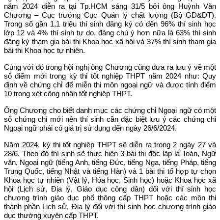
năm 2024 diễn ra tại Tp.HCM sáng 31/5 bởi ông Huỳnh Văn
Chương
– Cục trưởng Cục Quản lý chất lượng (Bộ GD&ĐT).
Trong số gần 1,1 triệu thí sinh đăng ký có đến 96% thí sinh học
lớp 12 và 4% thí sinh tự do, đáng chú ý hơn nữa là 63% thí sinh
đăng ký tham gia bài thi Khoa học xã hội và 37% thí sinh tham gia
bài thi Khoa học tự nhiên.
Cùng với đó trong hội nghị ông Chương cũng đưa ra lưu ý về một
số điểm mới trong kỳ thi tốt nghiệp THPT năm 2024 như: Q
uy
định về chứng chỉ để miễn thi môn ngoại ngữ và được tính điểm
10 trong xét công nhận tốt nghiệp THPT.
Ông Chương cho biết danh mục các chứng chỉ Ngoại ngữ có một
số chứng chỉ mới nên thí sinh cần đặc biệt lưu ý các chứng chỉ
Ngoại ngữ phải có giá trị sử dụng đến ngày 26/6/2024.
Năm 2024, kỳ thi tốt nghiệp THPT sẽ diễn ra trong 2 ngày 27 và
28/6. Theo đó thí sinh sẽ thực hiện 3 bài thi độc lập là Toán, Ngữ
văn, Ngoại ngữ (tiếng Anh, tiếng Đức, tiếng Nga, tiếng Pháp, tiếng
Trung Quốc, tiếng Nhật và tiếng Hàn) và 1 bài thi tổ hợp tự chọn
Khoa học tự nhiên (Vật lý, Hóa học, Sinh học) hoặc Khoa học xã
hội (Lịch sử, Địa lý, Giáo dục công dân) đối với thí sinh học
chương trình giáo dục phổ thông cấp THPT hoặc các môn thi
thành phần Lịch sử, Địa lý đối với thí sinh học chương trình giáo
dục thường xuyên cấp THPT.