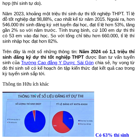
hợp (thí sinh tự do).
Năm 2023, khoảng một triệu thí sinh dự thi tốt nghiệp THPT. Tỉ lệ
đỗ tốt nghiệp đạt 98,88%, cao nhất kể từ năm 2015. Ngoài ra, hơn
546.000 thí sinh đăng ký xét tuyển đại học, đạt tỉ lệ hơn 53%, tăng
gần 2% so với năm trước. Tính trung bình, cứ 100 em dự thi thì
có 53 em vào đại học. So với tổng chỉ tiêu hơn 660.000, tỉ lệ thí
sinh nhập học đạt hơn 82%.
Trên đây là một số những thông tin:
Năm 2024 có 1,1 triệu thí
sinh đăng ký dự thi tốt nghiệp THPT
được Ban tư vấn tuyển
sinh của
Trường Cao đẳng Y Dược Sài Gòn
chia sẻ, hy vọng từ
đó thí sinh sẽ có kế hoạch ôn tập kiến thức đạt kết quả cao trong
kỳ tuyển sinh sắp tới.
Thông tin
Hữu ích khác
Có 63% thí sinh