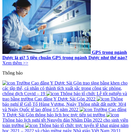
GPS trong ngành
Dược là gì? 5 tiêu chuẩn GPS trong ngành Dược như thế nào?
Xem thêm >>
Thông báo
Trường Cao đẳng Y Dược Sài Gòn trao tặng bằng khen cho
các tập thể, cá nhân có thành tích xuất sắc trong công tác phòng,
chống dịch Covid – 19
Thông báo tổ chức Lễ tốt nghiệp và
trao bằng trường Cao đẳng Y Dược Sài Gòn 2022
Thông
báo nghỉ lễ Giỗ Tổ Hùng Vương, Ngày Thống nhất đất nước 30/4
và Ngày Quốc tế lao động 1/5 năm 2022
Trường Cao đẳng
Y Dược Sài Gòn thông báo lịch học trực tiếp tại trường
Thông báo lịch nghỉ tết Nguyên đán Nhâm Dần 2022 cho sinh viên
toàn trường
Thông báo tổ chức trực tuyến lễ khai giảng năm
học 2021 – 2022 và chào mừng ngày Nhà giáo Việt Nam 20/11