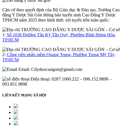
Căn cứ theo quyết định của Bộ Giáo dục & Đào tạo, Trường Cao
đẳng Y Dược Sài Gòn thông báo tuyển sinh Cao Đẳng Y Dược
TPHCM năm 2025 theo hình thức xét tuyển trên toàn quốc:
– Cơ sở
1:
Số 1036 Đường Tân Kỳ Tân Quý, Phường Bình Hưng Hòa,
TP.HCM
– Cơ sở
2:
Công viên phần mềm Quang Trung, Phường Trung Mỹ Tây,
TP.HCM
Email:
Cdyduocsaigon@gmail.com
Điện thoại: 0287.1060.222 – 096.152.9898 –
093.851.9898
LIÊN KẾT MẠNG XÃ HỘI