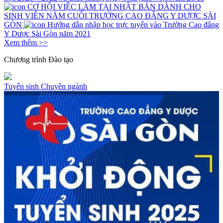
CƠ HỘI VIỆC LÀM TẠI NHẬT BẢN DÀNH CHO
SINH VIÊN NĂM CUỐI TRƯỜNG CAO ĐẲNG Y DƯỢC SÀI
GÒN
Hướng dẫn nhập học trực tuyến vào Trường Cao đẳng
Y Dược Sài Gòn năm 2021
Xem thêm >>
Chương trình
Đào tạo
Tuyển sinh
Chuyên ngành