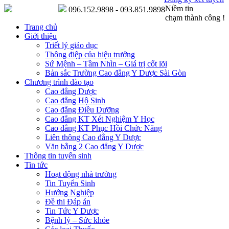
Niềm tin
096.152.9898 - 093.851.9898
chạm thành công !
Trang chủ
Giới thiệu
Triết lý giáo dục
Thông điệp của hiệu trưởng
Sứ Mệnh – Tầm Nhìn – Giá trị cốt lõi
Bản sắc Trường Cao đẳng Y Dược Sài Gòn
Chương trình đào tạo
Cao đẳng Dược
Cao đẳng Hộ Sinh
Cao đẳng Điều Dưỡng
Cao đẳng KT Xét Nghiệm Y Học
Cao đẳng KT Phục Hồi Chức Năng
Liên thông Cao đẳng Y Dược
Văn bằng 2 Cao đẳng Y Dược
Thông tin tuyển sinh
Tin tức
Hoạt động nhà trường
Tin Tuyển Sinh
Hướng Nghiệp
Đề thi Đáp án
Tin Tức Y Dược
Bệnh lý – Sức khỏe