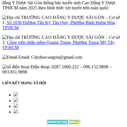
đẳng Y Dược Sài Gòn thông báo tuyển sinh Cao Đẳng Y Dược
TPHCM năm 2025 theo hình thức xét tuyển trên toàn quốc:
– Cơ sở
1:
Số 1036 Đường Tân Kỳ Tân Quý, Phường Bình Hưng Hòa,
TP.HCM
– Cơ sở
2:
Công viên phần mềm Quang Trung, Phường Trung Mỹ Tây,
TP.HCM
Email:
Cdyduocsaigon@gmail.com
Điện thoại: 0287.1060.222 – 096.152.9898 –
093.851.9898
LIÊN KẾT MẠNG XÃ HỘI