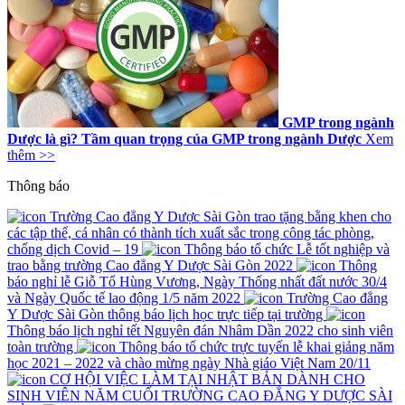
GMP trong ngành
Dược là gì? Tầm quan trọng của GMP trong ngành Dược
Xem
thêm >>
Thông báo
Trường Cao đẳng Y Dược Sài Gòn trao tặng bằng khen cho
các tập thể, cá nhân có thành tích xuất sắc trong công tác phòng,
chống dịch Covid – 19
Thông báo tổ chức Lễ tốt nghiệp và
trao bằng trường Cao đẳng Y Dược Sài Gòn 2022
Thông
báo nghỉ lễ Giỗ Tổ Hùng Vương, Ngày Thống nhất đất nước 30/4
và Ngày Quốc tế lao động 1/5 năm 2022
Trường Cao đẳng
Y Dược Sài Gòn thông báo lịch học trực tiếp tại trường
Thông báo lịch nghỉ tết Nguyên đán Nhâm Dần 2022 cho sinh viên
toàn trường
Thông báo tổ chức trực tuyến lễ khai giảng năm
học 2021 – 2022 và chào mừng ngày Nhà giáo Việt Nam 20/11
CƠ HỘI VIỆC LÀM TẠI NHẬT BẢN DÀNH CHO
SINH VIÊN NĂM CUỐI TRƯỜNG CAO ĐẲNG Y DƯỢC SÀI