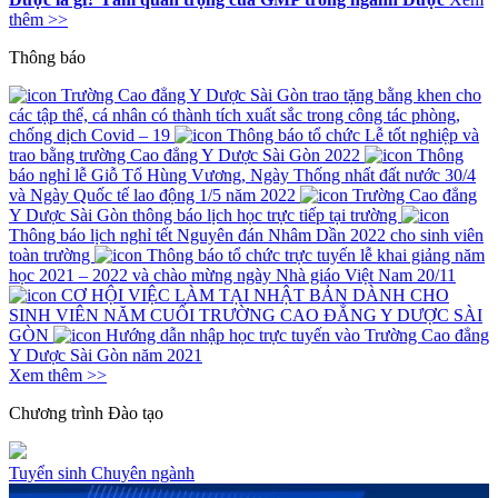
thêm >>
Thông báo
Trường Cao đẳng Y Dược Sài Gòn trao tặng bằng khen cho
các tập thể, cá nhân có thành tích xuất sắc trong công tác phòng,
chống dịch Covid – 19
Thông báo tổ chức Lễ tốt nghiệp và
trao bằng trường Cao đẳng Y Dược Sài Gòn 2022
Thông
báo nghỉ lễ Giỗ Tổ Hùng Vương, Ngày Thống nhất đất nước 30/4
và Ngày Quốc tế lao động 1/5 năm 2022
Trường Cao đẳng
Y Dược Sài Gòn thông báo lịch học trực tiếp tại trường
Thông báo lịch nghỉ tết Nguyên đán Nhâm Dần 2022 cho sinh viên
toàn trường
Thông báo tổ chức trực tuyến lễ khai giảng năm
học 2021 – 2022 và chào mừng ngày Nhà giáo Việt Nam 20/11
CƠ HỘI VIỆC LÀM TẠI NHẬT BẢN DÀNH CHO
SINH VIÊN NĂM CUỐI TRƯỜNG CAO ĐẲNG Y DƯỢC SÀI
GÒN
Hướng dẫn nhập học trực tuyến vào Trường Cao đẳng
Y Dược Sài Gòn năm 2021
Xem thêm >>
Chương trình
Đào tạo
Tuyển sinh
Chuyên ngành