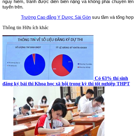
nguy hiểm, tránh được diễn biến nặng và không phải chuyển lên
tuyến trên.
Trường Cao đẳng Y Dược Sài Gòn
sưu tầm và tổng hợp
Thông tin
Hữu ích khác
Có 63% thí sinh
đăng ký bài thi Khoa học xã hội trong kỳ thi tốt nghiệp THPT