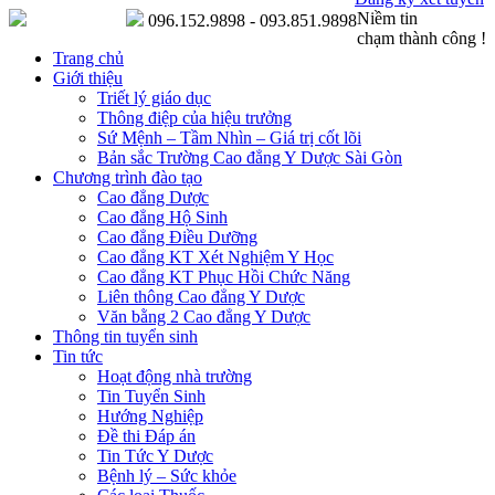
Niềm tin
096.152.9898 - 093.851.9898
chạm thành công !
Trang chủ
Giới thiệu
Triết lý giáo dục
Thông điệp của hiệu trưởng
Sứ Mệnh – Tầm Nhìn – Giá trị cốt lõi
Bản sắc Trường Cao đẳng Y Dược Sài Gòn
Chương trình đào tạo
Cao đẳng Dược
Cao đẳng Hộ Sinh
Cao đẳng Điều Dưỡng
Cao đẳng KT Xét Nghiệm Y Học
Cao đẳng KT Phục Hồi Chức Năng
Liên thông Cao đẳng Y Dược
Văn bằng 2 Cao đẳng Y Dược
Thông tin tuyển sinh
Tin tức
Hoạt động nhà trường
Tin Tuyển Sinh
Hướng Nghiệp
Đề thi Đáp án
Tin Tức Y Dược
Bệnh lý – Sức khỏe