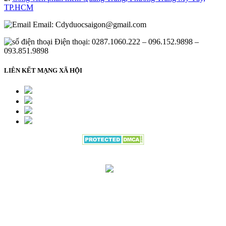
TP.HCM
Email:
Cdyduocsaigon@gmail.com
Điện thoại: 0287.1060.222 – 096.152.9898 –
093.851.9898
LIÊN KẾT MẠNG XÃ HỘI
Đang gửi thông tin đăng ký vui lòng
đợi trong giây lát.....