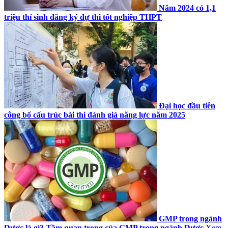
Năm 2024 có 1,1
triệu thí sinh đăng ký dự thi tốt nghiệp THPT
Đại học đầu tiên
công bố cấu trúc bài thi đánh giá năng lực năm 2025
GMP trong ngành
Dược là gì? Tầm quan trọng của GMP trong ngành Dược
Xem