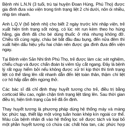
Bệnh nhi L.N.N (3 tuổi, trú tại huyện Đoan Hùng, Phú Thọ) được
gia đình đưa vào viện trong tình trạng liệt 2 chi dưới, nôn ói nhiều,
nhịp tim nhanh.
Anh L.Q.V (bố bệnh nhi) cho biết 2 ngày trước khi nhập viện, trẻ
xuất hiện tình trạng sốt nóng, có lúc rét run kèm theo ho húng
hắng, gia đình đã cho bé dùng thuốc ở nhà nhưng không đỡ.
Chiều tối cùng ngày, cháu bé bắt đầu đau bụng, đến nửa đêm thì
xuất hiện dấu hiệu yếu hai chân nên được gia đình đưa đến viện
ngay.
Tại Bệnh viện Sản Nhi tỉnh Phú Thọ, trẻ được làm các xét nghiệm,
chiếu chụp và được chẩn đoán bị viêm tủy cắt ngang. Đây là bệnh
lý rất nguy hiểm bởi nếu không được xử trí kịp thời thì tình trạng
liệt có thể tăng lên rất nhanh dẫn đến liệt toàn thân, thậm chí liệt
cơ hô hấp dẫn đến ngừng thở.
Các bác sĩ đã chỉ định thay huyết tương cho trẻ, điều trị bằng
corticoid liều cao, ngăn chặn tình trạng liệt tăng lên. Sau thời gian
điều trị, hiện tình trạng của trẻ đã ổn định.
Thay huyết tương là phương pháp dùng hệ thống máy và màng
lọc phức tạp, thiết lập một vòng tuần hoàn khép kín ngoài cơ thể.
Máu của bệnh nhân đi vào hệ thống lọc sẽ được tách và loại bỏ
một phần huyết tương có chứa các chất hòa tan, các phức hợp