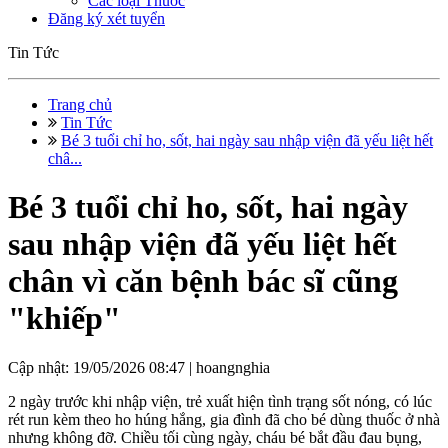
Các loại Thuốc
Đăng ký xét tuyển
Tin Tức
Trang chủ
Tin Tức
Bé 3 tuổi chỉ ho, sốt, hai ngày sau nhập viện đã yếu liệt hết
châ...
Bé 3 tuổi chỉ ho, sốt, hai ngày
sau nhập viện đã yếu liệt hết
chân vì căn bệnh bác sĩ cũng
"khiếp"
Cập nhật: 19/05/2026 08:47 |
hoangnghia
2 ngày trước khi nhập viện, trẻ xuất hiện tình trạng sốt nóng, có lúc
rét run kèm theo ho húng hắng, gia đình đã cho bé dùng thuốc ở nhà
nhưng không đỡ. Chiều tối cùng ngày, cháu bé bắt đầu đau bụng,