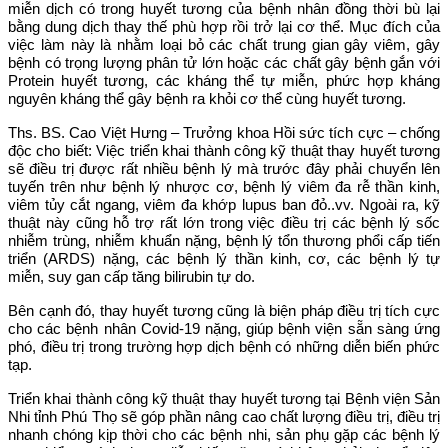
miễn dịch có trong huyết tương của bệnh nhân đồng thời bù lại
bằng dung dịch thay thế phù hợp rồi trở lại cơ thể. Mục đích của
việc làm này là nhằm loại bỏ các chất trung gian gây viêm, gây
bệnh có trọng lượng phân tử lớn hoặc các chất gây bệnh gắn với
Protein huyết tương, các kháng thể tự miễn, phức hợp kháng
nguyên kháng thể gây bệnh ra khỏi cơ thể cùng huyết tương.
Ths. BS. Cao Việt Hưng – Trưởng khoa Hồi sức tích cực – chống
độc cho biết: Việc triển khai thành công kỹ thuật thay huyết tương
sẽ điều trị được rất nhiều bệnh lý mà trước đây phải chuyển lên
tuyến trên như bệnh lý nhược cơ, bệnh lý viêm đa rễ thần kinh,
viêm tủy cắt ngang, viêm đa khớp lupus ban đỏ..vv. Ngoài ra, kỹ
thuật này cũng hỗ trợ rất lớn trong việc điều trị các bệnh lý sốc
nhiễm trùng, nhiễm khuẩn nặng, bệnh lý tổn thương phổi cấp tiến
triển (ARDS) nặng, các bệnh lý thần kinh, cơ, các bệnh lý tự
miễn, suy gan cấp tăng bilirubin tự do.
Bên cạnh đó, thay huyết tương cũng là biện pháp điều trị tích cực
cho các bệnh nhân Covid-19 nặng, giúp bệnh viện sẵn sàng ứng
phó, điều trị trong trường hợp dịch bệnh có những diễn biến phức
tạp.
Triển khai thành công kỹ thuật thay huyết tương tại Bệnh viện Sản
Nhi tỉnh Phú Thọ sẽ góp phần nâng cao chất lượng điều trị, điều trị
nhanh chóng kịp thời cho các bệnh nhi, sản phụ gặp các bệnh lý