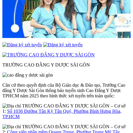
TRƯỜNG CAO ĐẲNG Y DƯỢC SÀI GÒN
Căn cứ theo quyết định của Bộ Giáo dục & Đào tạo, Trường Cao
đẳng Y Dược Sài Gòn thông báo tuyển sinh Cao Đẳng Y Dược
TPHCM năm 2025 theo hình thức xét tuyển trên toàn quốc:
– Cơ sở
1:
Số 1036 Đường Tân Kỳ Tân Quý, Phường Bình Hưng Hòa,
TP.HCM
– Cơ sở
2:
Công viên phần mềm Quang Trung, Phường Trung Mỹ Tây,