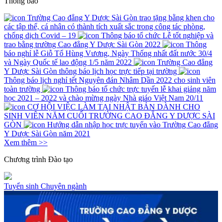
Thông báo
Trường Cao đẳng Y Dược Sài Gòn trao tặng bằng khen cho
các tập thể, cá nhân có thành tích xuất sắc trong công tác phòng,
chống dịch Covid – 19
Thông báo tổ chức Lễ tốt nghiệp và
trao bằng trường Cao đẳng Y Dược Sài Gòn 2022
Thông
báo nghỉ lễ Giỗ Tổ Hùng Vương, Ngày Thống nhất đất nước 30/4
và Ngày Quốc tế lao động 1/5 năm 2022
Trường Cao đẳng
Y Dược Sài Gòn thông báo lịch học trực tiếp tại trường
Thông báo lịch nghỉ tết Nguyên đán Nhâm Dần 2022 cho sinh viên
toàn trường
Thông báo tổ chức trực tuyến lễ khai giảng năm
học 2021 – 2022 và chào mừng ngày Nhà giáo Việt Nam 20/11
CƠ HỘI VIỆC LÀM TẠI NHẬT BẢN DÀNH CHO
SINH VIÊN NĂM CUỐI TRƯỜNG CAO ĐẲNG Y DƯỢC SÀI
GÒN
Hướng dẫn nhập học trực tuyến vào Trường Cao đẳng
Y Dược Sài Gòn năm 2021
Xem thêm >>
Chương trình
Đào tạo
Tuyển sinh
Chuyên ngành