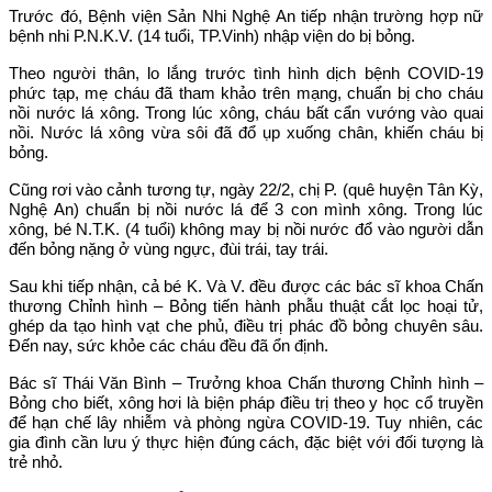
Trước đó, Bệnh viện Sản Nhi Nghệ An tiếp nhận trường hợp nữ
bệnh nhi P.N.K.V. (14 tuổi, TP.Vinh) nhập viện do bị bỏng.
Theo người thân, lo lắng trước tình hình dịch bệnh COVID-19
phức tạp, mẹ cháu đã tham khảo trên mạng, chuẩn bị cho cháu
nồi nước lá xông. Trong lúc xông, cháu bất cẩn vướng vào quai
nồi. Nước lá xông vừa sôi đã đổ ụp xuống chân, khiến cháu bị
bỏng.
Cũng rơi vào cảnh tương tự, ngày 22/2, chị P. (quê huyện Tân Kỳ,
Nghệ An) chuẩn bị nồi nước lá để 3 con mình xông. Trong lúc
xông, bé N.T.K. (4 tuổi) không may bị nồi nước đổ vào người dẫn
đến bỏng nặng ở vùng ngực, đùi trái, tay trái.
Sau khi tiếp nhận, cả bé K. Và V. đều được các bác sĩ khoa Chấn
thương Chỉnh hình – Bỏng tiến hành phẫu thuật cắt lọc hoại tử,
ghép da tạo hình vạt che phủ, điều trị phác đồ bỏng chuyên sâu.
Đến nay, sức khỏe các cháu đều đã ổn định.
Bác sĩ Thái Văn Bình – Trưởng khoa Chấn thương Chỉnh hình –
Bỏng cho biết, xông hơi là biện pháp điều trị theo y học cổ truyền
để hạn chế lây nhiễm và phòng ngừa COVID-19. Tuy nhiên, các
gia đình cần lưu ý thực hiện đúng cách, đặc biệt với đối tượng là
trẻ nhỏ.