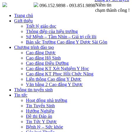
Niềm tin
096.152.9898 - 093.851.9898
chạm thành công !
Trang chủ
Giới thiệu
Triết lý giáo dục
Thông điệp của hiệu trưởng
Sứ Mệnh – Tầm Nhìn – Giá trị cốt lõi
Bản sắc Trường Cao đẳng Y Dược Sài Gòn
Chương trình đào tạo
Cao đẳng Dược
Cao đẳng Hộ Sinh
Cao đẳng Điều Dưỡng
Cao đẳng KT Xét Nghiệm Y Học
Cao đẳng KT Phục Hồi Chức Năng
Liên thông Cao đẳng Y Dược
Văn bằng 2 Cao đẳng Y Dược
Thông tin tuyển sinh
Tin tức
Hoạt động nhà trường
Tin Tuyển Sinh
Hướng Nghiệp
Đề thi Đáp án
Tin Tức Y Dược
Bệnh lý – Sức khỏe