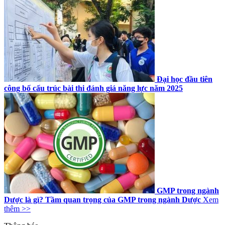
Đại học đầu tiên
công bố cấu trúc bài thi đánh giá năng lực năm 2025
GMP trong ngành
Dược là gì? Tầm quan trọng của GMP trong ngành Dược
Xem
thêm >>