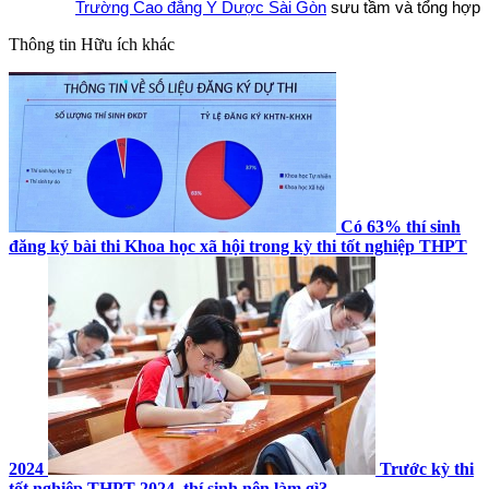
Trường Cao đẳng Y Dược Sài Gòn
sưu tầm và tổng hợp
Thông tin
Hữu ích khác
Có 63% thí sinh
đăng ký bài thi Khoa học xã hội trong kỳ thi tốt nghiệp THPT
2024
Trước kỳ thi
tốt nghiệp THPT 2024, thí sinh nên làm gì?