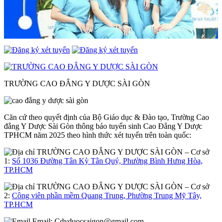
TRƯỜNG CAO ĐẲNG Y DƯỢC SÀI GÒN
Căn cứ theo quyết định của Bộ Giáo dục & Đào tạo, Trường Cao
đẳng Y Dược Sài Gòn thông báo tuyển sinh Cao Đẳng Y Dược
TPHCM năm 2025 theo hình thức xét tuyển trên toàn quốc:
– Cơ sở
1:
Số 1036 Đường Tân Kỳ Tân Quý, Phường Bình Hưng Hòa,
TP.HCM
– Cơ sở
2:
Công viên phần mềm Quang Trung, Phường Trung Mỹ Tây,
TP.HCM
Email:
Cdyduocsaigon@gmail.com