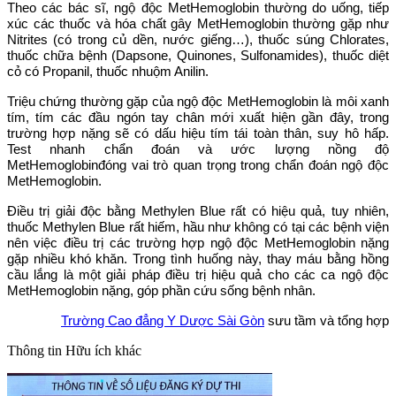
Theo các bác sĩ, ngộ độc MetHemoglobin thường do uống, tiếp
xúc các thuốc và hóa chất gây MetHemoglobin thường gặp như
Nitrites (có trong củ dền, nước giếng…), thuốc súng Chlorates,
thuốc chữa bệnh (Dapsone, Quinones, Sulfonamides), thuốc diệt
cỏ có Propanil, thuốc nhuộm Anilin.
Triệu chứng thường gặp của ngộ độc MetHemoglobin là môi xanh
tím, tím các đầu ngón tay chân mới xuất hiện gần đây, trong
trường hợp nặng sẽ có dấu hiệu tím tái toàn thân, suy hô hấp.
Test nhanh chẩn đoán và ước lượng nồng độ
MetHemoglobinđóng vai trò quan trọng trong chẩn đoán ngộ độc
MetHemoglobin.
Điều trị giải độc bằng Methylen Blue rất có hiệu quả, tuy nhiên,
thuốc Methylen Blue rất hiếm, hầu như không có tại các bệnh viện
nên việc điều trị các trường hợp ngộ độc MetHemoglobin nặng
gặp nhiều khó khăn. Trong tình huống này, thay máu bằng hồng
cầu lắng là một giải pháp điều trị hiệu quả cho các ca ngộ độc
MetHemoglobin nặng, góp phần cứu sống bệnh nhân.
Trường Cao đẳng Y Dược Sài Gòn
sưu tầm và tổng hợp
Thông tin
Hữu ích khác