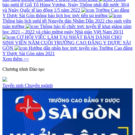
báo nghỉ lễ Giỗ Tổ Hùng Vương, Ngày Thống nhất đất nước 30/4
và Ngày Quốc tế lao động 1/5 năm 2022
Trường Cao đẳng
Y Dược Sài Gòn thông báo lịch học trực tiếp tại trường
Thông báo lịch nghỉ tết Nguyên đán Nhâm Dần 2022 cho sinh viên
toàn trường
Thông báo tổ chức trực tuyến lễ khai giảng năm
học 2021 – 2022 và chào mừng ngày Nhà giáo Việt Nam 20/11
CƠ HỘI VIỆC LÀM TẠI NHẬT BẢN DÀNH CHO
SINH VIÊN NĂM CUỐI TRƯỜNG CAO ĐẲNG Y DƯỢC SÀI
GÒN
Hướng dẫn nhập học trực tuyến vào Trường Cao đẳng
Y Dược Sài Gòn năm 2021
Xem thêm >>
Chương trình
Đào tạo
Tuyển sinh
Chuyên ngành