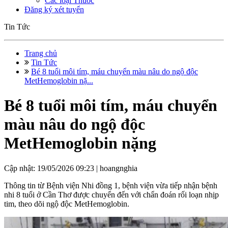
Các loại Thuốc
Đăng ký xét tuyển
Tin Tức
Trang chủ
Tin Tức
Bé 8 tuổi môi tím, máu chuyển màu nâu do ngộ độc
MetHemoglobin nặ...
Bé 8 tuổi môi tím, máu chuyển
màu nâu do ngộ độc
MetHemoglobin nặng
Cập nhật: 19/05/2026 09:23 |
hoangnghia
Thông tin từ Bệnh viện Nhi đồng 1, bệnh viện vừa tiếp nhận bệnh
nhi 8 tuổi ở Cần Thơ được chuyển đến với chẩn đoán rối loạn nhịp
tim, theo dõi ngộ độc MetHemoglobin.