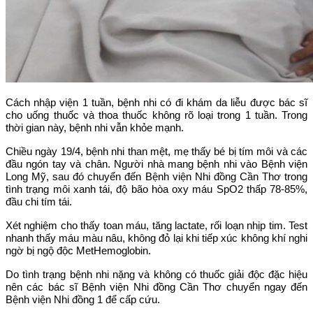
Cách nhập viện 1 tuần, bệnh nhi có đi khám da liễu được bác sĩ
cho uống thuốc và thoa thuốc không rõ loại trong 1 tuần. Trong
thời gian này, bệnh nhi vẫn khỏe mạnh.
Chiều ngày 19/4, bệnh nhi than mệt, mẹ thấy bé bị tím môi và các
đầu ngón tay và chân. Người nhà mang bệnh nhi vào Bệnh viện
Long Mỹ, sau đó chuyển đến Bệnh viện Nhi đồng Cần Thơ trong
tình trạng môi xanh tái, độ bão hòa oxy máu SpO2 thấp 78-85%,
đầu chi tím tái.
Xét nghiệm cho thấy toan máu, tăng lactate, rối loạn nhịp tim. Test
nhanh thấy máu màu nâu, không đỏ lại khi tiếp xúc không khí nghi
ngờ bị ngộ độc MetHemoglobin.
Do tình trạng bệnh nhi nặng và không có thuốc giải độc đặc hiệu
nên các bác sĩ Bệnh viện Nhi đồng Cần Thơ chuyển ngay đến
Bệnh viện Nhi đồng 1 để cấp cứu.