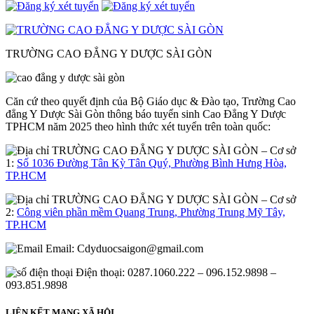
TRƯỜNG CAO ĐẲNG Y DƯỢC SÀI GÒN
Căn cứ theo quyết định của Bộ Giáo dục & Đào tạo, Trường Cao
đẳng Y Dược Sài Gòn thông báo tuyển sinh Cao Đẳng Y Dược
TPHCM năm 2025 theo hình thức xét tuyển trên toàn quốc:
– Cơ sở
1:
Số 1036 Đường Tân Kỳ Tân Quý, Phường Bình Hưng Hòa,
TP.HCM
– Cơ sở
2:
Công viên phần mềm Quang Trung, Phường Trung Mỹ Tây,
TP.HCM
Email:
Cdyduocsaigon@gmail.com
Điện thoại: 0287.1060.222 – 096.152.9898 –
093.851.9898
LIÊN KẾT MẠNG XÃ HỘI