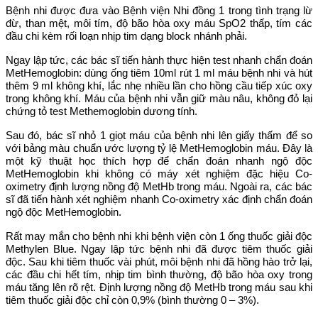
Bệnh nhi được đưa vào Bệnh viện Nhi đồng 1 trong tình trạng lừ
đừ, than mệt, môi tím, độ bão hòa oxy máu SpO2 thấp, tím các
đầu chi kèm rối loạn nhịp tim dạng block nhánh phải.
Ngay lập tức, các bác sĩ tiến hành thực hiện test nhanh chẩn đoán
MetHemoglobin: dùng ống tiêm 10ml rút 1 ml máu bệnh nhi và hút
thêm 9 ml không khí, lắc nhẹ nhiều lần cho hồng cầu tiếp xúc oxy
trong không khí. Máu của bệnh nhi vẫn giữ màu nâu, không đỏ lại
chứng tỏ test Methemoglobin dương tính.
Sau đó, bác sĩ nhỏ 1 giọt máu của bệnh nhi lên giấy thấm để so
với bảng màu chuẩn ước lượng tỷ lệ MetHemoglobin máu. Đây là
một kỹ thuật học thích hợp để chẩn đoán nhanh ngộ độc
MetHemoglobin khi không có máy xét nghiệm đặc hiệu Co-
oximetry định lượng nồng độ MetHb trong máu. Ngoài ra, các bác
sĩ đã tiến hành xét nghiệm nhanh Co-oximetry xác định chẩn đoán
ngộ độc MetHemoglobin.
Rất may mắn cho bệnh nhi khi bệnh viện còn 1 ống thuốc giải độc
Methylen Blue. Ngay lập tức bệnh nhi đã được tiêm thuốc giải
độc. Sau khi tiêm thuốc vài phút, môi bệnh nhi đã hồng hào trở lại,
các đầu chi hết tím, nhịp tim bình thường, độ bão hòa oxy trong
máu tăng lên rõ rệt. Định lượng nồng độ MetHb trong máu sau khi
tiêm thuốc giải độc chỉ còn 0,9% (bình thường 0 – 3%).