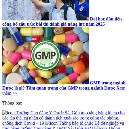
Đại học đầu tiên
công bố cấu trúc bài thi đánh giá năng lực năm 2025
GMP trong ngành
Dược là gì? Tầm quan trọng của GMP trong ngành Dược
Xem
thêm >>
Thông báo
Trường Cao đẳng Y Dược Sài Gòn trao tặng bằng khen cho
các tập thể, cá nhân có thành tích xuất sắc trong công tác phòng,
chống dịch Covid – 19
Thông báo tổ chức Lễ tốt nghiệp và
trao bằng trường Cao đẳng Y Dược Sài Gòn 2022
Thông