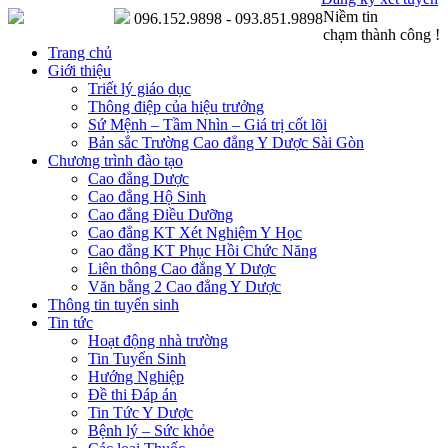
Niềm tin
096.152.9898 - 093.851.9898
chạm thành công !
Trang chủ
Giới thiệu
Triết lý giáo dục
Thông điệp của hiệu trưởng
Sứ Mệnh – Tầm Nhìn – Giá trị cốt lõi
Bản sắc Trường Cao đẳng Y Dược Sài Gòn
Chương trình đào tạo
Cao đẳng Dược
Cao đẳng Hộ Sinh
Cao đẳng Điều Dưỡng
Cao đẳng KT Xét Nghiệm Y Học
Cao đẳng KT Phục Hồi Chức Năng
Liên thông Cao đẳng Y Dược
Văn bằng 2 Cao đẳng Y Dược
Thông tin tuyển sinh
Tin tức
Hoạt động nhà trường
Tin Tuyển Sinh
Hướng Nghiệp
Đề thi Đáp án
Tin Tức Y Dược
Bệnh lý – Sức khỏe