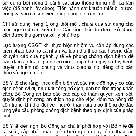
sử dụng bởi riêng 1 cảnh sát giao thông trong mỗi ca làm
việc (để tránh lây chéo). Tiến hành sát khuẩn thiết bị trước,
trong và sau ca làm việc bằng dung dịch có cồn.
Chỉ sử dụng riêng 1 ống thổi mới, chưa qua sử dụng cho
mỗi người được kiểm tra. Các ống thổi đã được sử dụng
cần được thu gom và xử lý phù hợp.
Lực lượng CSGT khi thực hiện nhiệm vụ cần áp dụng các
biện pháp bảo hộ cá nhân và tuân thủ theo các hướng dẫn,
khuyến cáo của ngành y tế về phòng chống dịch bệnh để
bảo đảm an toàn, giảm đến mức thấp nhất nguy cơ lây bệnh
truyền nhiễm nói chung và virus corona nói riêng cho bản
thân và người dân.
Bộ Y tế cho rằng, theo diễn biến và các mức độ nguy cơ của
dịch bệnh (ví dụ như khi công bố dịch, ban bố tình trạng khẩn
cấp), Bộ Công an báo cáo các cấp có thẩm quyền xem xét,
quyết định phương án thích hợp cho việc kiểm tra nồng độ
cồn trong khí thở đối với người tham gia giao thông để đáp
ứng yêu cầu phòng chống dịch bệnh theo quy định của pháp
luật.
Bộ Y tế kiến nghị Bộ Công an chủ trì phối hợp với Bộ Y tế để
rà soát, cập nhật hoàn thiện hướng dẫn quy trình, thao tác