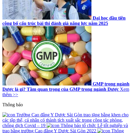
Đại học đầu tiên
công bố cấu trúc bài thi đánh giá năng lực năm 2025
GMP trong ngành
Dược là gì? Tầm quan trọng của GMP trong ngành Dược
Xem
thêm >>
Thông báo
Trường Cao đẳng Y Dược Sài Gòn trao tặng bằng khen cho
các tập thể, cá nhân có thành tích xuất sắc trong công tác phòng,
chống dịch Covid – 19
Thông báo tổ chức Lễ tốt nghiệp và
trao bằng trường Cao đẳng Y Dược Sài Gòn 2022
Thông