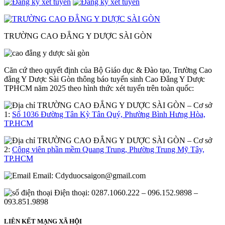
TRƯỜNG CAO ĐẲNG Y DƯỢC SÀI GÒN
Căn cứ theo quyết định của Bộ Giáo dục & Đào tạo, Trường Cao
đẳng Y Dược Sài Gòn thông báo tuyển sinh Cao Đẳng Y Dược
TPHCM năm 2025 theo hình thức xét tuyển trên toàn quốc:
– Cơ sở
1:
Số 1036 Đường Tân Kỳ Tân Quý, Phường Bình Hưng Hòa,
TP.HCM
– Cơ sở
2:
Công viên phần mềm Quang Trung, Phường Trung Mỹ Tây,
TP.HCM
Email:
Cdyduocsaigon@gmail.com
Điện thoại: 0287.1060.222 – 096.152.9898 –
093.851.9898
LIÊN KẾT MẠNG XÃ HỘI