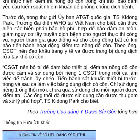
khi thực hiện kiểm tra nồng độ cồn trong khí thở, bảo đảm
yêu cầu kiểm soát nhiễm khuẩn để phòng chống dịch bệnh.
Trước đó, trong thư gửi Ủy ban ATGT quốc gia, TS Kidong
Park, Trưởng đại diện WHO tại Việt Nam cho biết, cần thực
hiện các biện pháp bảo hộ phù hợp để bảo đảm an toàn,
giảm nguy cơ lây truyền dịch bệnh cho người thực thi công
vụ, người tham gia giao thông và cho cộng đồng bất cứ khi
nào tiến hành hoạt động kiểm tra nồng độ cồn. Theo ông,
CSGT nên đeo khẩu trang y tế và được trang bị dung dịch
rửa tay khô có cồn.
“CSGT nên bố trí để đảm bảo thiết bị kiểm tra nồng độ cồn
được cầm và sử dụng bởi riêng 1 CSGT trong mỗi ca làm
việc để tránh lây chéo. Tiến hành sát khuẩn thiết bị trước,
trong và sau ca làm việc bằng dung dịch có cồn. Chỉ sử dụng
riêng 1 ống thổi mới, chưa qua sử dụng cho mỗi người được
kiểm tra. Các ống thổi đã được sử dụng cần được thu gom
và xử lý phù hợp”, TS Kidong Park cho biết.
Theo
Trường Cao đẳng Y Dược Sài Gòn
tổng hợp
Thông tin
Hữu ích khác