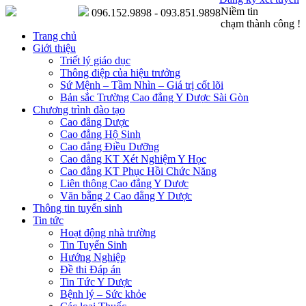
Niềm tin
096.152.9898 - 093.851.9898
chạm thành công !
Trang chủ
Giới thiệu
Triết lý giáo dục
Thông điệp của hiệu trưởng
Sứ Mệnh – Tầm Nhìn – Giá trị cốt lõi
Bản sắc Trường Cao đẳng Y Dược Sài Gòn
Chương trình đào tạo
Cao đẳng Dược
Cao đẳng Hộ Sinh
Cao đẳng Điều Dưỡng
Cao đẳng KT Xét Nghiệm Y Học
Cao đẳng KT Phục Hồi Chức Năng
Liên thông Cao đẳng Y Dược
Văn bằng 2 Cao đẳng Y Dược
Thông tin tuyển sinh
Tin tức
Hoạt động nhà trường
Tin Tuyển Sinh
Hướng Nghiệp
Đề thi Đáp án
Tin Tức Y Dược
Bệnh lý – Sức khỏe