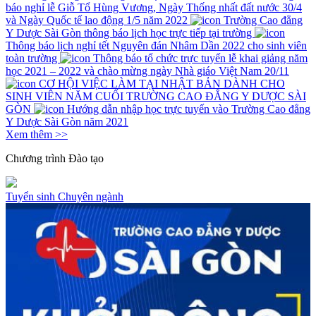
báo nghỉ lễ Giỗ Tổ Hùng Vương, Ngày Thống nhất đất nước 30/4
và Ngày Quốc tế lao động 1/5 năm 2022
Trường Cao đẳng
Y Dược Sài Gòn thông báo lịch học trực tiếp tại trường
Thông báo lịch nghỉ tết Nguyên đán Nhâm Dần 2022 cho sinh viên
toàn trường
Thông báo tổ chức trực tuyến lễ khai giảng năm
học 2021 – 2022 và chào mừng ngày Nhà giáo Việt Nam 20/11
CƠ HỘI VIỆC LÀM TẠI NHẬT BẢN DÀNH CHO
SINH VIÊN NĂM CUỐI TRƯỜNG CAO ĐẲNG Y DƯỢC SÀI
GÒN
Hướng dẫn nhập học trực tuyến vào Trường Cao đẳng
Y Dược Sài Gòn năm 2021
Xem thêm >>
Chương trình
Đào tạo
Tuyển sinh
Chuyên ngành