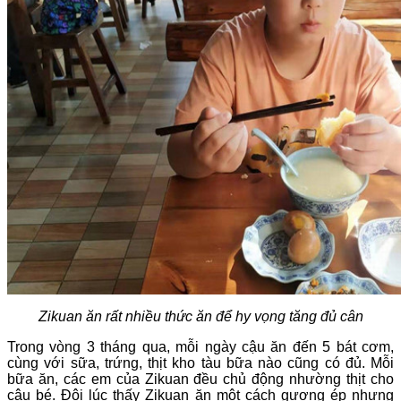
Zikuan ăn rất nhiều thức ăn để hy vọng tăng đủ cân
Trong vòng 3 tháng qua, mỗi ngày cậu ăn đến 5 bát cơm,
cùng với sữa, trứng, thịt kho tàu bữa nào cũng có đủ. Mỗi
bữa ăn, các em của Zikuan đều chủ động nhường thịt cho
cậu bé. Đôi lúc thấy Zikuan ăn một cách gượng ép nhưng