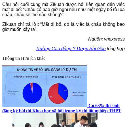
Câu hỏi cuối cùng mà Zikuan được hỏi liên quan đến việc
mất đi bố: “Cháu có bao giờ nghĩ nếu như một ngày bố rời xa
cháu, cháu sẽ thế nào không?”
Zikuan chỉ trả lời: “Mất đi bố, đó là việc là cháu không bao
giờ muốn xảy ra”.
Nguồn: vnexpress
Trường Cao đẳng Y Dược Sài Gòn
tổng hợp
Thông tin
Hữu ích khác
Có 63% thí sinh
đăng ký bài thi Khoa học xã hội trong kỳ thi tốt nghiệp THPT