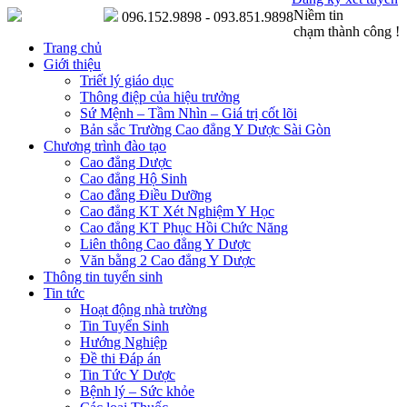
Niềm tin
096.152.9898 - 093.851.9898
chạm thành công !
Trang chủ
Giới thiệu
Triết lý giáo dục
Thông điệp của hiệu trưởng
Sứ Mệnh – Tầm Nhìn – Giá trị cốt lõi
Bản sắc Trường Cao đẳng Y Dược Sài Gòn
Chương trình đào tạo
Cao đẳng Dược
Cao đẳng Hộ Sinh
Cao đẳng Điều Dưỡng
Cao đẳng KT Xét Nghiệm Y Học
Cao đẳng KT Phục Hồi Chức Năng
Liên thông Cao đẳng Y Dược
Văn bằng 2 Cao đẳng Y Dược
Thông tin tuyển sinh
Tin tức
Hoạt động nhà trường
Tin Tuyển Sinh
Hướng Nghiệp
Đề thi Đáp án
Tin Tức Y Dược
Bệnh lý – Sức khỏe