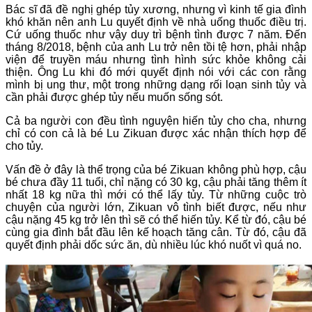
Bác sĩ đã đề nghị ghép tủy xương, nhưng vì kinh tế gia đình
khó khăn nên anh Lu quyết định về nhà uống thuốc điều trị.
Cứ uống thuốc như vậy duy trì bệnh tình được 7 năm. Đến
tháng 8/2018, bệnh của anh Lu trở nên tồi tệ hơn, phải nhập
viện để truyền máu nhưng tình hình sức khỏe không cải
thiện. Ông Lu khi đó mới quyết định nói với các con rằng
mình bị ung thư, một trong những dạng rối loạn sinh tủy và
cần phải được ghép tủy nếu muốn sống sót.
Cả ba người con đều tình nguyện hiến tủy cho cha, nhưng
chỉ có con cả là bé Lu Zikuan được xác nhận thích hợp để
cho tủy.
Vấn đề ở đây là thể trọng của bé Zikuan không phù hợp, cậu
bé chưa đầy 11 tuổi, chỉ nặng có 30 kg, cậu phải tăng thêm ít
nhất 18 kg nữa thì mới có thể lấy tủy. Từ những cuộc trò
chuyện của người lớn, Zikuan vô tình biết được, nếu như
cậu nặng 45 kg trở lên thì sẽ có thể hiến tủy. Kể từ đó, cậu bé
cùng gia đình bắt đầu lên kế hoạch tăng cân. Từ đó, cậu đã
quyết định phải dốc sức ăn, dù nhiều lúc khó nuốt vì quá no.