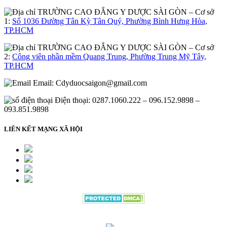
– Cơ sở
1:
Số 1036 Đường Tân Kỳ Tân Quý, Phường Bình Hưng Hòa,
TP.HCM
– Cơ sở
2:
Công viên phần mềm Quang Trung, Phường Trung Mỹ Tây,
TP.HCM
Email:
Cdyduocsaigon@gmail.com
Điện thoại: 0287.1060.222 – 096.152.9898 –
093.851.9898
LIÊN KẾT MẠNG XÃ HỘI