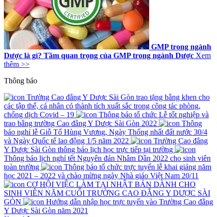
GMP trong ngành
Dược là gì? Tầm quan trọng của GMP trong ngành Dược
Xem
thêm >>
Thông báo
Trường Cao đẳng Y Dược Sài Gòn trao tặng bằng khen cho
các tập thể, cá nhân có thành tích xuất sắc trong công tác phòng,
chống dịch Covid – 19
Thông báo tổ chức Lễ tốt nghiệp và
trao bằng trường Cao đẳng Y Dược Sài Gòn 2022
Thông
báo nghỉ lễ Giỗ Tổ Hùng Vương, Ngày Thống nhất đất nước 30/4
và Ngày Quốc tế lao động 1/5 năm 2022
Trường Cao đẳng
Y Dược Sài Gòn thông báo lịch học trực tiếp tại trường
Thông báo lịch nghỉ tết Nguyên đán Nhâm Dần 2022 cho sinh viên
toàn trường
Thông báo tổ chức trực tuyến lễ khai giảng năm
học 2021 – 2022 và chào mừng ngày Nhà giáo Việt Nam 20/11
CƠ HỘI VIỆC LÀM TẠI NHẬT BẢN DÀNH CHO
SINH VIÊN NĂM CUỐI TRƯỜNG CAO ĐẲNG Y DƯỢC SÀI
GÒN
Hướng dẫn nhập học trực tuyến vào Trường Cao đẳng
Y Dược Sài Gòn năm 2021