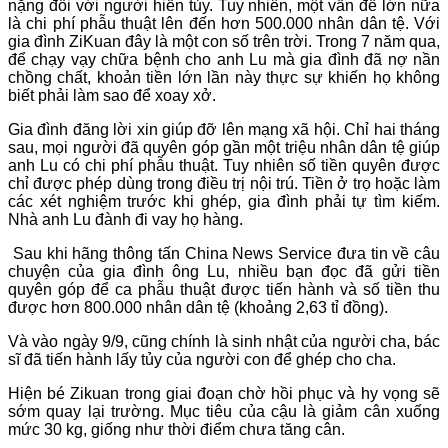
nặng đối với người hiến tủy. Tuy nhiên, một vấn đề lớn nữa
là chi phí phẫu thuật lên đến hơn 500.000 nhân dân tệ. Với
gia đình ZiKuan đây là một con số trên trời. Trong 7 năm qua,
để chạy vạy chữa bệnh cho anh Lu mà gia đình đã nợ nần
chồng chất, khoản tiền lớn lần này thực sự khiến họ không
biết phải làm sao để xoay xở.
Gia đình đăng lời xin giúp đỡ lên mạng xã hội. Chỉ hai tháng
sau, mọi người đã quyên góp gần một triệu nhân dân tệ giúp
anh Lu có chi phí phẫu thuật. Tuy nhiên số tiền quyên được
chỉ được phép dùng trong điều trị nội trú. Tiền ở trọ hoặc làm
các xét nghiệm trước khi ghép, gia đình phải tự tìm kiếm.
Nhà anh Lu đành đi vay họ hàng.
Sau khi hãng thông tấn China News Service đưa tin về câu
chuyện của gia đình ông Lu, nhiều bạn đọc đã gửi tiền
quyên góp để ca phẫu thuật được tiến hành và số tiền thu
được hơn 800.000 nhân dân tệ (khoảng 2,63 tỉ đồng).
Và vào ngày 9/9, cũng chính là sinh nhật của người cha, bác
sĩ đã tiến hành lấy tủy của người con để ghép cho cha.
Hiện bé Zikuan trong giai đoạn chờ hồi phục và hy vọng sẽ
sớm quay lại trường. Mục tiêu của cậu là giảm cân xuống
mức 30 kg, giống như thời điểm chưa tăng cân.