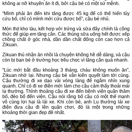
không ai nỡ khuyên ăn ít đi, bởi cậu bé có một sứ mệnh.
“Mình phải ăn đến khi tăng được 45 kg để có thể hiến tủy
cứu bố, chỉ có mình mới cứu được bố”, cậu bé nhủ.
Món thịt kho tàu, kết hợp với trứng và sữa đây chính là công
thức để giúp em tăng cân. Các thùng sữa uống hết được xếp
chồng chất ở góc nhà, dần dần chất đống còn cao hơn cả
Zikuan.
Zikuan thú nhận ăn nhồi là chuyện không hề dễ dàng, và cậu
còn bị bạn bè ở trường học trêu chọc vì tăng cân quá nhanh.
“Lúc mới bắt đầu khoảng 3 tháng, cháu không muốn ăn”,
Zikuan nhớ lại. Nhưng cậu bé vẫn kiên quyết làm tới cùng.
Cậu thường đi xe dạo vài vòng làng để ngắm nhìn xung
quanh. Chỉ có đi xe điện mới làm cho cậu cảm thấy thoải mái
lạ thường. Thỉnh thoảng cậu đi xe đến bệnh viện quận thăm
bố, đèo bố đến viện. Cậu nói rằng bố cậu có một thế mạnh
vô cùng lợi hại là lái xe. Khi còn bé, anh Lu thường lái xe
điện đưa cậu đi lên quận chơi, đó là một trong những
khoảng thời gian đẹp đẽ nhất.