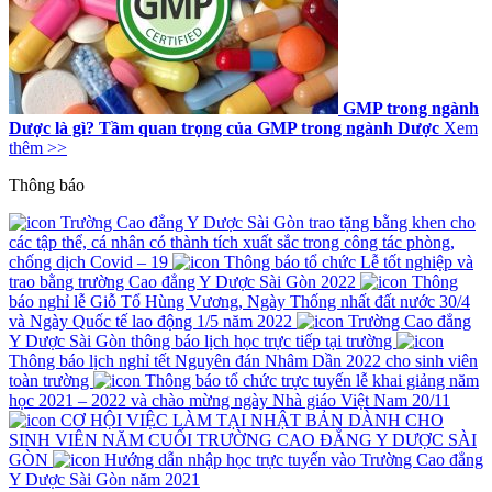
GMP trong ngành
Dược là gì? Tầm quan trọng của GMP trong ngành Dược
Xem
thêm >>
Thông báo
Trường Cao đẳng Y Dược Sài Gòn trao tặng bằng khen cho
các tập thể, cá nhân có thành tích xuất sắc trong công tác phòng,
chống dịch Covid – 19
Thông báo tổ chức Lễ tốt nghiệp và
trao bằng trường Cao đẳng Y Dược Sài Gòn 2022
Thông
báo nghỉ lễ Giỗ Tổ Hùng Vương, Ngày Thống nhất đất nước 30/4
và Ngày Quốc tế lao động 1/5 năm 2022
Trường Cao đẳng
Y Dược Sài Gòn thông báo lịch học trực tiếp tại trường
Thông báo lịch nghỉ tết Nguyên đán Nhâm Dần 2022 cho sinh viên
toàn trường
Thông báo tổ chức trực tuyến lễ khai giảng năm
học 2021 – 2022 và chào mừng ngày Nhà giáo Việt Nam 20/11
CƠ HỘI VIỆC LÀM TẠI NHẬT BẢN DÀNH CHO
SINH VIÊN NĂM CUỐI TRƯỜNG CAO ĐẲNG Y DƯỢC SÀI
GÒN
Hướng dẫn nhập học trực tuyến vào Trường Cao đẳng
Y Dược Sài Gòn năm 2021