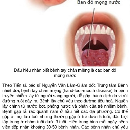
Dấu hiệu nhận biết bệnh tay chân miệng là các ban đỏ
mọng nước
Theo Tiến sĩ, bác sĩ Nguyễn Văn Lâm-Giám đốc Trung tâm Bệnh
nhiệt đới, bệnh tay chân miệng (hand-foot-mouth disease) là bệnh
truyền nhiễm lây từ người sang người, dễ gây thành dịch do vi rút
đường ruột gây ra. Bệnh lây chủ yếu theo đường tiêu hoá. Nguồn
lây chính từ nước bọt, phỏng nước và phân của trẻ nhiễm bệnh.
Bệnh gặp rải rác quanh năm ở hầu hết các địa phương. Có thể
gặp ở mọi lứa tuổi nhưng thường gặp ở trẻ dưới 5 tuổi, đặc biệt
tập trung ở nhóm tuổi dưới 3 tuổi. Hiện trung bình mỗi ngày bệnh
viện tiếp nhận khoảng 30-50 bệnh nhân. Các bệnh nhân chủ yếu