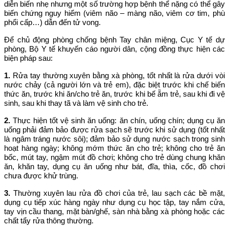
diễn biến nhẹ nhưng một số trường hợp bệnh thể nặng có thể gây
biến chứng nguy hiểm (viêm não – màng não, viêm cơ tim, phù
phổi cấp…) dẫn đến tử vong.
Để chủ động phòng chống bệnh Tay chân miệng, Cục Y tế dự
phòng, Bộ Y tế khuyến cáo người dân, cộng đồng thực hiện các
biện pháp sau:
1.
Rửa tay thường xuyên bằng xà phòng, tốt nhất là rửa dưới vòi
nước chảy (cả người lớn và trẻ em), đặc biệt trước khi chế biến
thức ăn, trước khi ăn/cho trẻ ăn, trước khi bế ẵm trẻ, sau khi đi vệ
sinh, sau khi thay tã và làm vệ sinh cho trẻ.
2.
Thực hiện tốt vệ sinh ăn uống: ăn chín, uống chín; dụng cụ ăn
uống phải đảm bảo được rửa sạch sẽ trước khi sử dụng (tốt nhất
là ngâm tráng nước sôi); đảm bảo sử dụng nước sạch trong sinh
hoạt hàng ngày; không mớm thức ăn cho trẻ; không cho trẻ ăn
bốc, mút tay, ngậm mút đồ chơi; không cho trẻ dùng chung khăn
ăn, khăn tay, dụng cụ ăn uống như bát, đĩa, thìa, cốc, đồ chơi
chưa được khử trùng.
3.
Thường xuyên lau rửa đồ chơi của trẻ, lau sạch các bề mặt,
dụng cụ tiếp xúc hàng ngày như dụng cụ học tập, tay nắm cửa,
tay vịn cầu thang, mặt bàn/ghế, sàn nhà bằng xà phòng hoặc các
chất tẩy rửa thông thường.