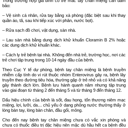
Trong trường hợp gia đình có trẻ mắc tay chân miệng cần đảm
bảo:
– Vệ sinh cá nhân, rửa tay bằng xà phòng (đặc biệt sau khi thay
quần áo, tã, sau khi tiếp xúc với phân, nước bọt).
– Rửa sạch đồ chơi, vật dụng, sàn nhà.
– Lau sàn nhà bằng dung dịch khử khuẩn Cloramin B 2% hoặc
các dung dịch khử khuẩn khác.
– Cách ly trẻ bệnh tại nhà. Không đến nhà trẻ, trường học, nơi các
trẻ chơi tập trung trong 10-14 ngày đầu của bệnh.
Theo Cục Y tế dự phòng, bệnh tay chân miệng là bệnh truyền
nhiễm cấp tính do vi rút thuộc nhóm Enterovirus gây ra, bệnh lây
truyền theo đường tiêu hóa, thường gặp ở trẻ nhỏ và có khả năng
gây thành dịch lớn. Bệnh lưu hành quanh năm nhưng tập trung
vào giai đoạn từ tháng 2 đến tháng 5 và từ tháng 9 đến tháng 12.
Dấu hiệu chính của bệnh là sốt, đau họng, tổn thương niêm mạc
miệng, lợi, lưỡi, da… chủ yếu ở dạng phỏng nước thường thấy ở
lòng bàn tay, lòng bàn chân, đầu gối, mông.
Cho đến nay bệnh tay chân miệng chưa có vắc xin phòng và
chưa có thuốc điều trị đặc hiệu nên mặc dù hầu hết ca bệnh đều