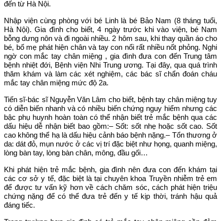
đến từ Hà Nội.
Nhập viện cùng phòng với bé Linh là bé Bảo Nam (8 tháng tuổi,
Hà Nội). Gia đình cho biết, 4 ngày trước khi vào viện, bé Nam
bỗng dưng nôn và đi ngoài nhiều. 2 hôm sau, khi thay quần áo cho
bé, bố mẹ phát hiện chân và tay con nổi rất nhiều nốt phỏng. Nghi
ngờ con mắc tay chân miệng , gia đình đưa con đến Trung tâm
bệnh nhiệt đới, Bệnh viện Nhi Trung ương. Tại đây, qua quá trình
thăm khám và làm các xét nghiệm, các bác sĩ chẩn đoán cháu
mắc tay chân miệng mức độ 2a.
Tiến sĩ-bác sĩ Nguyễn Văn Lâm cho biết, bệnh tay chân miệng tuy
có diễn biến nhanh và có nhiều biến chứng nguy hiểm nhưng các
bậc phụ huynh hoàn toàn có thể nhận biết trẻ mắc bệnh qua các
dấu hiệu dễ nhận biết bao gồm:– Sốt: sốt nhẹ hoặc sốt cao. Sốt
cao không thể hạ là dấu hiệu cảnh báo bệnh nặng.– Tổn thương ở
da: dát đỏ, mụn nước ở các vị trí đặc biệt như họng, quanh miệng,
lòng bàn tay, lòng bàn chân, mông, đầu gối…
Khi phát hiện trẻ mắc bệnh, gia đình nên đưa con đến khám tại
các cơ sở y tế, đặc biệt là tại chuyên khoa Truyền nhiễm trẻ em
để được tư vấn kỹ hơn về cách chăm sóc, cách phát hiện triệu
chứng nặng để có thể đưa trẻ đến y tế kịp thời, tránh hậu quả
đáng tiếc.