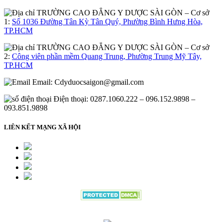
– Cơ sở
1:
Số 1036 Đường Tân Kỳ Tân Quý, Phường Bình Hưng Hòa,
TP.HCM
– Cơ sở
2:
Công viên phần mềm Quang Trung, Phường Trung Mỹ Tây,
TP.HCM
Email:
Cdyduocsaigon@gmail.com
Điện thoại: 0287.1060.222 – 096.152.9898 –
093.851.9898
LIÊN KẾT MẠNG XÃ HỘI