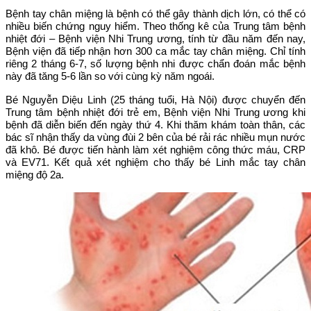
Bệnh tay chân miệng là bệnh có thể gây thành dịch lớn, có thể có
nhiều biến chứng nguy hiểm. Theo thống kê của Trung tâm bệnh
nhiệt đới – Bệnh viện Nhi Trung ương, tính từ đầu năm đến nay,
Bệnh viện đã tiếp nhận hơn 300 ca mắc tay chân miệng. Chỉ tính
riêng 2 tháng 6-7, số lượng bệnh nhi được chẩn đoán mắc bệnh
này đã tăng 5-6 lần so với cùng kỳ năm ngoái.
Bé Nguyễn Diệu Linh (25 tháng tuổi, Hà Nội) được chuyển đến
Trung tâm bệnh nhiệt đới trẻ em, Bệnh viện Nhi Trung ương khi
bệnh đã diễn biến đến ngày thứ 4. Khi thăm khám toàn thân, các
bác sĩ nhận thấy da vùng đùi 2 bên của bé rải rác nhiều mụn nước
đã khô. Bé được tiến hành làm xét nghiệm công thức máu, CRP
và EV71. Kết quả xét nghiệm cho thấy bé Linh mắc tay chân
miệng độ 2a.