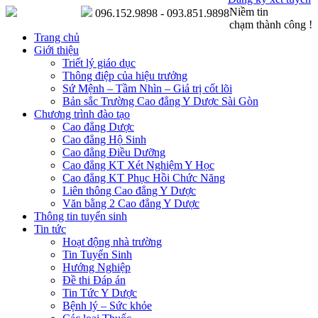
Niềm tin
096.152.9898 - 093.851.9898
chạm thành công !
Trang chủ
Giới thiệu
Triết lý giáo dục
Thông điệp của hiệu trưởng
Sứ Mệnh – Tầm Nhìn – Giá trị cốt lõi
Bản sắc Trường Cao đẳng Y Dược Sài Gòn
Chương trình đào tạo
Cao đẳng Dược
Cao đẳng Hộ Sinh
Cao đẳng Điều Dưỡng
Cao đẳng KT Xét Nghiệm Y Học
Cao đẳng KT Phục Hồi Chức Năng
Liên thông Cao đẳng Y Dược
Văn bằng 2 Cao đẳng Y Dược
Thông tin tuyển sinh
Tin tức
Hoạt động nhà trường
Tin Tuyển Sinh
Hướng Nghiệp
Đề thi Đáp án
Tin Tức Y Dược
Bệnh lý – Sức khỏe