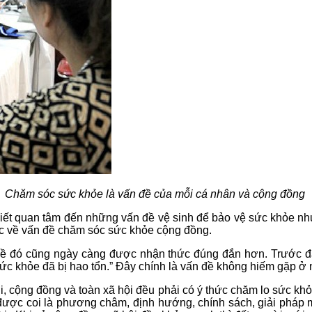
Chăm sóc sức khỏe là vấn đề của mỗi cá nhân và cộng đồng
biết quan tâm đến những vấn đề vệ sinh để bảo vệ sức khỏe như
ức về vấn đề chăm sóc sức khỏe cộng đồng.
 đề đó cũng ngày càng được nhận thức đúng đắn hơn. Trước đâ
ại sức khỏe đã bị hao tổn.” Đây chính là vấn đề không hiếm gặp ở
i, cộng đồng và toàn xã hội đều phải có ý thức chăm lo sức k
ược coi là phương châm, định hướng, chính sách, giải pháp m