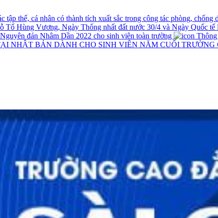
tập thể, cá nhân có thành tích xuất sắc trong công tác phòng, chống
iỗ Tổ Hùng Vương, Ngày Thống nhất đất nước 30/4 và Ngày Quốc tế 
t Nguyên đán Nhâm Dần 2022 cho sinh viên toàn trường
Thông ba
TẠI NHẬT BẢN DÀNH CHO SINH VIÊN NĂM CUỐI TRƯỜNG