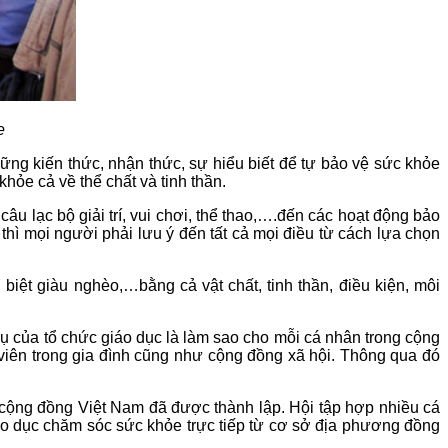
e
ng kiến thức, nhận thức, sự hiểu biết để tự bảo vệ sức khỏe
hỏe cả về thể chất và tinh thần.
u lạc bộ giải trí, vui chơi, thể thao,….đến các hoạt động bảo
hì mọi người phải lưu ý đến tất cả mọi điều từ cách lựa chọn
ệt giàu nghèo,…bằng cả vật chất, tinh thần, điều kiện, môi
ụ của tổ chức giáo dục là làm sao cho mỗi cá nhân trong cộng
viên trong gia đình cũng như cộng đồng xã hội. Thông qua đó
 cộng đồng Việt Nam đã được thành lập. Hội tập hợp nhiều cá
áo dục chăm sóc sức khỏe trực tiếp từ cơ sở địa phương đồng