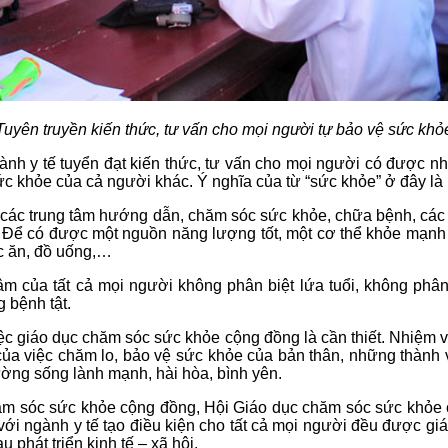
Tuyên truyền kiến thức, tư vấn cho mọi người tự bảo vệ sức khỏ
h y tế tuyển đạt kiến thức, tư vấn cho mọi người có được nhữ
c khỏe của cả người khác. Ý nghĩa của từ “sức khỏe” ở đây là k
 các trung tâm hướng dẫn, chăm sóc sức khỏe, chữa bệnh, các câ
. Để có được một nguồn năng lượng tốt, một cơ thể khỏe mạnh t
ức ăn, đồ uống,…
của tất cả mọi người không phân biệt lứa tuổi, không phân bi
 bệnh tật.
iệc giáo dục chăm sóc sức khỏe cộng đồng là cần thiết. Nhiệm v
ủa việc chăm lo, bảo vệ sức khỏe của bản thân, những thành 
ờng sống lành mạnh, hài hòa, bình yên.
chăm sóc sức khỏe cộng đồng, Hội Giáo dục chăm sóc sức khỏe
ới ngành y tế tạo điều kiện cho tất cả mọi người đều được gi
 phát triển kinh tế – xã hội.