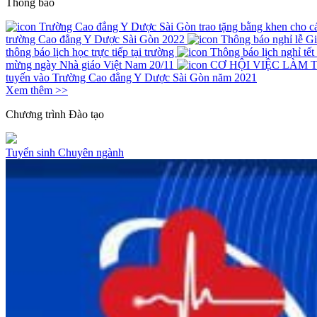
Thông báo
Trường Cao đẳng Y Dược Sài Gòn trao tặng bằng khen cho các 
trường Cao đẳng Y Dược Sài Gòn 2022
Thông báo nghỉ lễ G
thông báo lịch học trực tiếp tại trường
Thông báo lịch nghỉ tế
mừng ngày Nhà giáo Việt Nam 20/11
CƠ HỘI VIỆC LÀM 
tuyến vào Trường Cao đẳng Y Dược Sài Gòn năm 2021
Xem thêm >>
Chương trình
Đào tạo
Tuyển sinh
Chuyên ngành