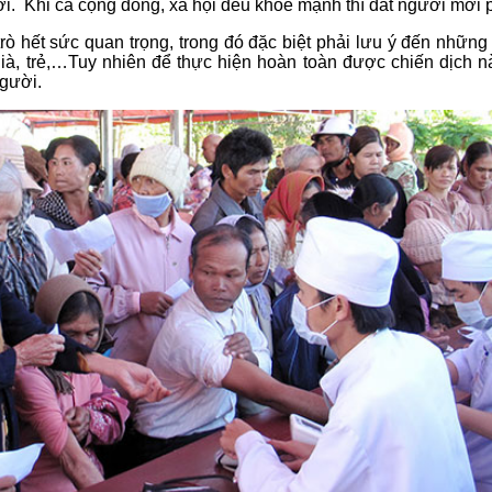
ời. Khi cả cộng đồng, xã hội đều khỏe mạnh thì đất người mới p
ai trò hết sức quan trọng, trong đó đặc biệt phải lưu ý đến n
già, trẻ,…Tuy nhiên để thực hiện hoàn toàn được chiến dịch n
người.