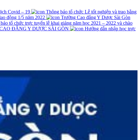
 dịch Covid – 19
Thông báo tổ chức Lễ tốt nghiệp và trao bằng
lao động 1/5 năm 2022
Trường Cao đẳng Y Dược Sài Gòn
́o tổ chức trực tuyến lễ khai giảng năm học 2021 – 2022 và chào
 CAO ĐẲNG Y DƯỢC SÀI GÒN
Hướng dẫn nhập học trực