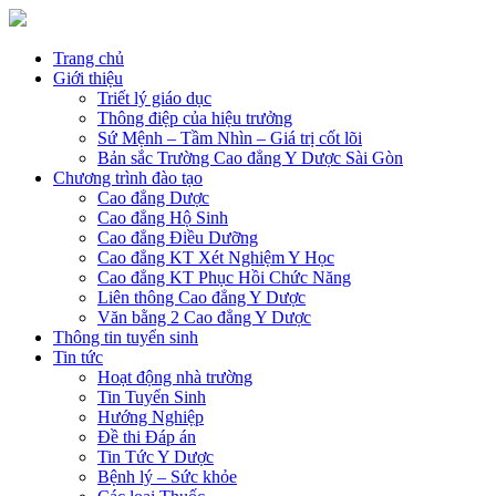
Trang chủ
Giới thiệu
Triết lý giáo dục
Thông điệp của hiệu trưởng
Sứ Mệnh – Tầm Nhìn – Giá trị cốt lõi
Bản sắc Trường Cao đẳng Y Dược Sài Gòn
Chương trình đào tạo
Cao đẳng Dược
Cao đẳng Hộ Sinh
Cao đẳng Điều Dưỡng
Cao đẳng KT Xét Nghiệm Y Học
Cao đẳng KT Phục Hồi Chức Năng
Liên thông Cao đẳng Y Dược
Văn bằng 2 Cao đẳng Y Dược
Thông tin tuyển sinh
Tin tức
Hoạt động nhà trường
Tin Tuyển Sinh
Hướng Nghiệp
Đề thi Đáp án
Tin Tức Y Dược
Bệnh lý – Sức khỏe