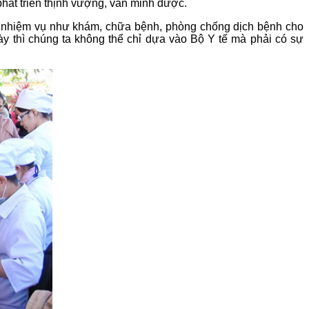
hát triển thịnh vượng, văn minh được.
hững nhiệm vụ như khám, chữa bệnh, phòng chống dịch bệnh cho
ày thì chúng ta không thể chỉ dựa vào Bộ Y tế mà phải có sự