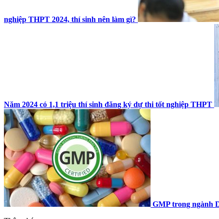
nghiệp THPT 2024, thí sinh nên làm gì?
Năm 2024 có 1,1 triệu thí sinh đăng ký dự thi tốt nghiệp THPT
GMP trong ngành D