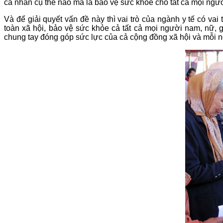
cá nhân cụ thể nào mà là bảo vệ sức khỏe cho tất cả mọi ngư
Và để giải quyết vấn đề này thì vai trò của ngành y tế có v
toàn xã hội, bảo vệ sức khỏe cả tất cả mọi người nam, nữ, 
chung tay đóng góp sức lực của cả cộng đồng xã hội và mỗi 